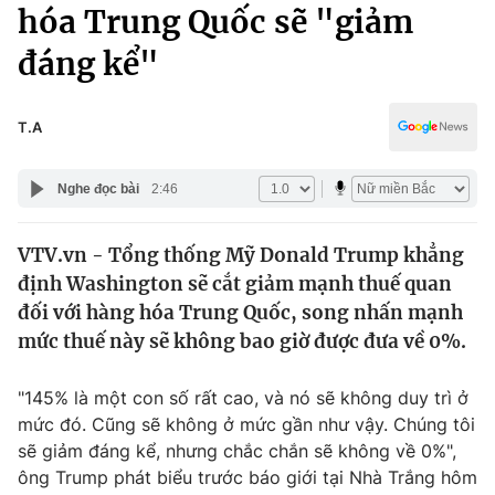
Chính trị
hóa Trung Quốc sẽ "giảm
Truyền hình
đáng kể"
Văn hóa - Giải trí
Xã hội
Y tế
Đời sống
T.A
Pháp luật
Công nghệ
Giáo dục
Nghe đọc bài
2:46
Y tế
VTV.vn - Tổng thống Mỹ Donald Trump khẳng
Thế giới
định Washington sẽ cắt giảm mạnh thuế quan
Tin tức
đối với hàng hóa Trung Quốc, song nhấn mạnh
Kinh tế
mức thuế này sẽ không bao giờ được đưa về 0%.
Thế giới đó đây
Tài chính
Dữ liệu và đời sống
Câu chuyện quốc tế
"145% là một con số rất cao, và nó sẽ không duy trì ở
Thị trường
mức đó. Cũng sẽ không ở mức gần như vậy. Chúng tôi
sẽ giảm đáng kể, nhưng chắc chắn sẽ không về 0%",
Truyền hình
Góc doanh nghiệp
ông Trump phát biểu trước báo giới tại Nhà Trắng hôm