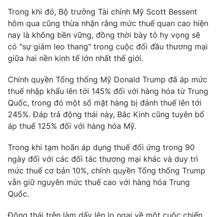
Trong khi đó, Bộ trưởng Tài chính Mỹ Scott Bessent
Photo
Infographic
hôm qua cũng thừa nhận rằng mức thuế quan cao hiện
nay là không bền vững, đồng thời bày tỏ hy vọng sẽ
Video
Shorts video
có "sự giảm leo thang" trong cuộc đối đầu thương mại
giữa hai nền kinh tế lớn nhất thế giới.
VTV Money
VTV Thể thao
Chính quyền Tổng thống Mỹ Donald Trump đã áp mức
thuế nhập khẩu lên tới 145% đối với hàng hóa từ Trung
VTV Sức khoẻ
Bất động sản
Quốc, trong đó một số mặt hàng bị đánh thuế lên tới
245%. Đáp trả động thái này, Bắc Kinh cũng tuyên bố
áp thuế 125% đối với hàng hóa Mỹ.
Thị trường 24h
Tấm lòng Việt
Trong khi tạm hoãn áp dụng thuế đối ứng trong 90
VTV4
Vươn mình bằng AI
ngày đối với các đối tác thương mại khác và duy trì
mức thuế cơ bản 10%, chính quyền Tổng thống Trump
vẫn giữ nguyên mức thuế cao với hàng hóa Trung
VTV9
VTV8
Quốc.
Liên hệ tòa soạn
English
Động thái trên làm dấy lên lo ngại về một cuộc chiến