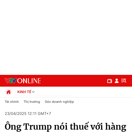
KINH TẾ
Chính trị
Tài chính
Thị trường
Góc doanh nghiệp
Xã hội
23/04/2025 12:11 GMT+7
Pháp luật
Chuyên mục
Kinh tế
Ông Trump nói thuế với hàng
Thể thao