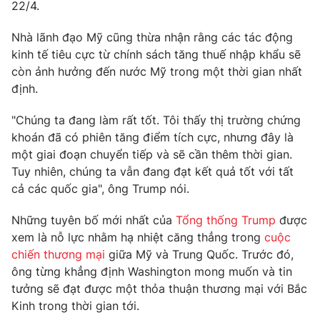
Phim VTV
22/4.
Giải trí
Hậu trường
Nhà lãnh đạo Mỹ cũng thừa nhận rằng các tác động
Điện ảnh
kinh tế tiêu cực từ chính sách tăng thuế nhập khẩu sẽ
Đời sống
Nhân vật
còn ảnh hưởng đến nước Mỹ trong một thời gian nhất
Âm nhạc
Du lịch
định.
Khán giả
Giáo dục
Sao
Làm đẹp
Giải sao mai
"Chúng ta đang làm rất tốt. Tôi thấy thị trường chứng
Tuyển sinh
khoán đã có phiên tăng điểm tích cực, nhưng đây là
Công nghệ
Chất lượng cuộc sống
một giai đoạn chuyển tiếp và sẽ cần thêm thời gian.
Học trực tuyến
Hitech Công nghệ tương lai
Tuy nhiên, chúng ta vẫn đang đạt kết quả tốt với tất
Giao lưu trực tuyến
cả các quốc gia", ông Trump nói.
Sản phẩm
Những tuyên bố mới nhất của
Tổng thống Trump
được
Lịch phát sóng
Thị trường
xem là nỗ lực nhằm hạ nhiệt căng thẳng trong
cuộc
chiến thương mại
giữa Mỹ và Trung Quốc. Trước đó,
Tư vấn
ông từng khẳng định Washington mong muốn và tin
Chuyên mục khác
tưởng sẽ đạt được một thỏa thuận thương mại với Bắc
Emagazine
Podcast
Kinh trong thời gian tới.