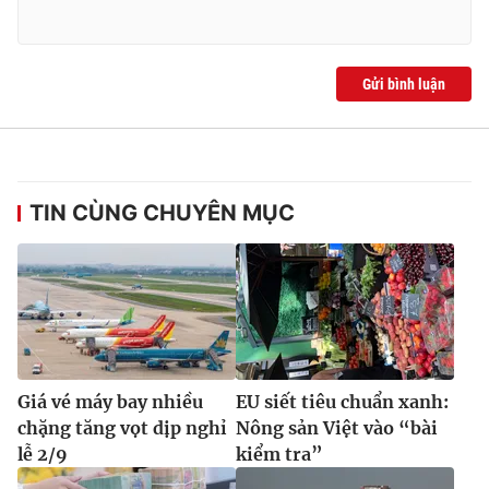
Gửi bình luận
TIN CÙNG CHUYÊN MỤC
Giá vé máy bay nhiều
EU siết tiêu chuẩn xanh:
chặng tăng vọt dịp nghỉ
Nông sản Việt vào “bài
lễ 2/9
kiểm tra”