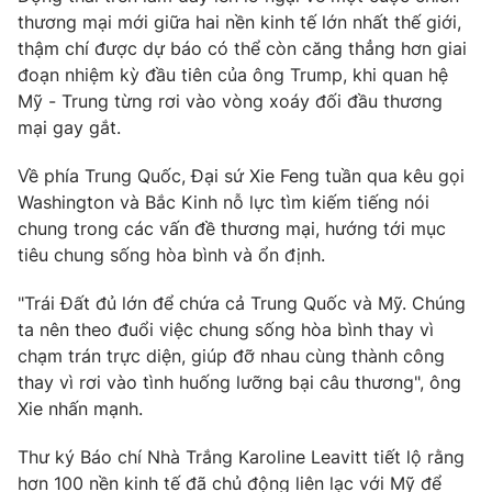
thương mại mới giữa hai nền kinh tế lớn nhất thế giới,
thậm chí được dự báo có thể còn căng thẳng hơn giai
đoạn nhiệm kỳ đầu tiên của ông Trump, khi quan hệ
Mỹ - Trung từng rơi vào vòng xoáy đối đầu thương
THỜI BÁO VTV
mại gay gắt.
Về phía Trung Quốc, Đại sứ Xie Feng tuần qua kêu gọi
Washington và Bắc Kinh nỗ lực tìm kiếm tiếng nói
Theo dõi báo trên
chung trong các vấn đề thương mại, hướng tới mục
tiêu chung sống hòa bình và ổn định.
Cơ quan chủ quản:
Đài Truyền hình Việt Nam
"Trái Đất đủ lớn để chứa cả Trung Quốc và Mỹ. Chúng
Cơ quan báo chí:
Thời báo VTV
ta nên theo đuổi việc chung sống hòa bình thay vì
Giấy phép hoạt động báo in và báo điện tử số 483/GP-BTTTT
chạm trán trực diện, giúp đỡ nhau cùng thành công
cấp ngày 29/12/2023
thay vì rơi vào tình huống lưỡng bại câu thương", ông
Tổng Biên tập:
Vũ Thanh Thủy
Xie nhấn mạnh.
Phó Tổng Biên tập:
Nguyễn Thị Mỹ Hạnh, Phạm Quốc Thắng,
Nguyễn Trọng Ninh
Thư ký Báo chí Nhà Trắng Karoline Leavitt tiết lộ rằng
Tổng đài VTV:
024.38 355 931 - 024.38 355 932
hơn 100 nền kinh tế đã chủ động liên lạc với Mỹ để