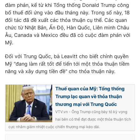
Ðiện thoại Thời báo VTV:
024.66 897 897
đàm phán, kể từ khi Tổng thống Donald Trump công
Email:
bố thuế đối ứng vào đầu tháng này. Trong số này, 18
toasoan@vtv.vn
đối tác đã đề xuất các thỏa thuận cụ thể. Các quan
Liên hệ quảng cáo:
024-7300.7108
chức từ Nhật Bản, Ấn Độ, Hàn Quốc, Liên minh Châu
Âu, Canada và Mexico đều đã có cuộc đàm phán với
Mỹ.
Đối với Trung Quốc, bà Leavitt cho biết chính quyền
Mỹ "đang làm rất tốt để tiến tới một thỏa thuận tiềm
năng và xây dựng tiền đề" cho thỏa thuận này.
Thuế quan của Mỹ: Tổng thống
Trump lạc quan về thỏa thuận
thương mại với Trung Quốc
® Cấm sao chép dưới mọi hình thức nếu không có sự chấp
VTV.vn - Ông Trump cũng bày tỏ kỳ vọng
thuận bằng văn bản. Ghi rõ nguồn VTV.vn khi phát hành lại
hai bên có thể đạt được một thỏa thuận tích
thông tin từ website này.
cực nhằm giảm nhiệt cuộc chiến thương mại kéo dài.