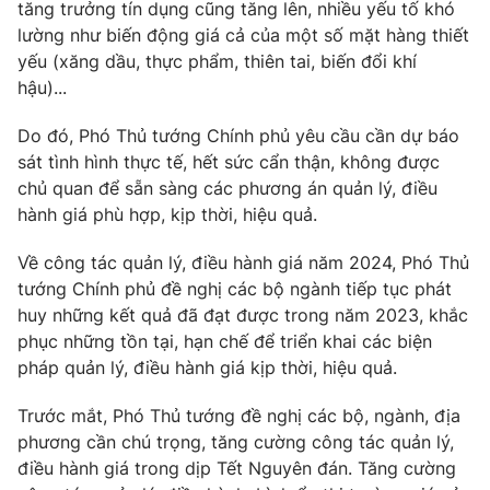
Phim VTV
tăng trưởng tín dụng cũng tăng lên, nhiều yếu tố khó
Giải trí
lường như biến động giá cả của một số mặt hàng thiết
Hậu trường
yếu (xăng dầu, thực phẩm, thiên tai, biến đổi khí
Điện ảnh
Đời sống
hậu)...
Nhân vật
Âm nhạc
Du lịch
Do đó, Phó Thủ tướng Chính phủ yêu cầu cần dự báo
Khán giả
Giáo dục
Sao
sát tình hình thực tế, hết sức cẩn thận, không được
Làm đẹp
Giải sao mai
chủ quan để sẵn sàng các phương án quản lý, điều
Tuyển sinh
Công nghệ
hành giá phù hợp, kịp thời, hiệu quả.
Chất lượng cuộc sống
Học trực tuyến
Hitech Công nghệ tương lai
Về công tác quản lý, điều hành giá năm 2024, Phó Thủ
Giao lưu trực tuyến
tướng Chính phủ đề nghị các bộ ngành tiếp tục phát
Sản phẩm
huy những kết quả đã đạt được trong năm 2023, khắc
Lịch phát sóng
phục những tồn tại, hạn chế để triển khai các biện
Thị trường
pháp quản lý, điều hành giá kịp thời, hiệu quả.
Tư vấn
Trước mắt, Phó Thủ tướng đề nghị các bộ, ngành, địa
Chuyên mục khác
phương cần chú trọng, tăng cường công tác quản lý,
Emagazine
Podcast
điều hành giá trong dịp Tết Nguyên đán. Tăng cường