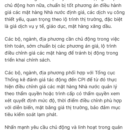
chủ động hơn nữa, chuẩn bị tốt phương án điều hành
giá các mặt hàng Nhà nước định giá, các dịch vụ công
thiết yếu, quan trọng theo lộ trình thị trường, đặc biệt
là giá dịch vụ y tế, giáo dục, mặt hàng xăng dầu.
THỜI BÁO VTV
Các bộ, ngành, địa phương cần chủ động trong việc
Theo dõi báo trên
tính toán, sớm chuẩn bị các phương án giá, lộ trình
điều chỉnh giá các mặt hàng để tránh bị động trong
triển khai chính sách.
Cơ quan chủ quản:
Đài Truyền hình Việt Nam
Cơ quan báo chí:
Thời báo VTV
Các bộ, ngành, địa phương phối hợp với Tổng cục
Giấy phép hoạt động báo in và báo điện tử số 483/GP-BTTTT
Thống kê đánh giá tác động đến CPI để từ đó thực
cấp ngày 29/12/2023
hiện điều chỉnh giá các mặt hàng Nhà nước quản lý
Tổng Biên tập:
Vũ Thanh Thủy
theo thẩm quyền hoặc trình cấp có thẩm quyền xem
xét quyết định mức độ, thời điểm điều chỉnh phù hợp
Phó Tổng Biên tập:
Nguyễn Thị Mỹ Hạnh, Phạm Quốc Thắng,
Nguyễn Trọng Ninh
với diễn biến, mặt bằng giá thị trường, bảo đảm mục
tiêu kiểm soát lạm phát.
Tổng đài VTV:
024.38 355 931 - 024.38 355 932
Ðiện thoại Thời báo VTV:
024.66 897 897
Nhấn mạnh yêu cầu chủ động và linh hoạt trong quản