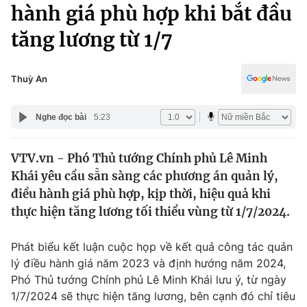
Chính trị
hành giá phù hợp khi bắt đầu
Truyền hình
tăng lương từ 1/7
Văn hóa - Giải trí
Xã hội
Y tế
Đời sống
Thuỳ An
Pháp luật
Công nghệ
Giáo dục
Nghe đọc bài
5:23
Y tế
VTV.vn - Phó Thủ tướng Chính phủ Lê Minh
Thế giới
Khái yêu cầu sẵn sàng các phương án quản lý,
Tin tức
điều hành giá phù hợp, kịp thời, hiệu quả khi
Kinh tế
thực hiện tăng lương tối thiểu vùng từ 1/7/2024.
Thế giới đó đây
Tài chính
Dữ liệu và đời sống
Câu chuyện quốc tế
Phát biểu kết luận cuộc họp về kết quả công tác quản
Thị trường
lý điều hành giá năm 2023 và định hướng năm 2024,
Phó Thủ tướng Chính phủ Lê Minh Khái lưu ý, từ ngày
Truyền hình
Góc doanh nghiệp
1/7/2024 sẽ thực hiện tăng lương, bên cạnh đó chỉ tiêu