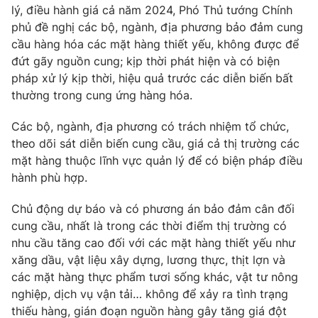
Email:
toasoan@vtv.vn
lý, điều hành giá cả năm 2024, Phó Thủ tướng Chính
Liên hệ quảng cáo:
024-7300.7108
phủ đề nghị các bộ, ngành, địa phương bảo đảm cung
cầu hàng hóa các mặt hàng thiết yếu, không được để
đứt gãy nguồn cung; kịp thời phát hiện và có biện
pháp xử lý kịp thời, hiệu quả trước các diễn biến bất
thường trong cung ứng hàng hóa.
Các bộ, ngành, địa phương có trách nhiệm tổ chức,
theo dõi sát diễn biến cung cầu, giá cả thị trường các
mặt hàng thuộc lĩnh vực quản lý để có biện pháp điều
hành phù hợp.
Chủ động dự báo và có phương án bảo đảm cân đối
® Cấm sao chép dưới mọi hình thức nếu không có sự chấp
cung cầu, nhất là trong các thời điểm thị trường có
thuận bằng văn bản. Ghi rõ nguồn VTV.vn khi phát hành lại
nhu cầu tăng cao đối với các mặt hàng thiết yếu như
thông tin từ website này.
xăng dầu, vật liệu xây dựng, lương thực, thịt lợn và
các mặt hàng thực phẩm tươi sống khác, vật tư nông
nghiệp, dịch vụ vận tải… không để xảy ra tình trạng
thiếu hàng, gián đoạn nguồn hàng gây tăng giá đột