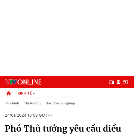
KINH TẾ
Chính trị
Tài chính
Thị trường
Góc doanh nghiệp
Xã hội
24/01/2024 10:09 GMT+7
Pháp luật
Chuyên mục
Kinh tế
Phó Thủ tướng yêu cầu điều
Thể thao