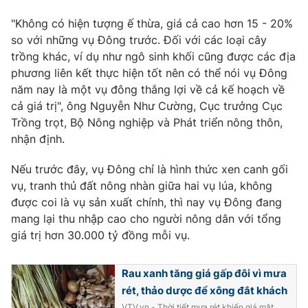
"Không có hiện tượng ế thừa, giá cả cao hơn 15 - 20%
so với những vụ Đông trước. Đối với các loại cây
trồng khác, ví dụ như ngô sinh khối cũng được các địa
phương liên kết thực hiện tốt nên có thể nói vụ Đông
năm nay là một vụ đông thắng lợi về cả kế hoạch về
cả giá trị", ông Nguyễn Như Cường, Cục trưởng Cục
Trồng trọt, Bộ Nông nghiệp và Phát triển nông thôn,
nhận định.
Nếu trước đây, vụ Đông chỉ là hình thức xen canh gối
vụ, tranh thủ đất nông nhàn giữa hai vụ lúa, không
được coi là vụ sản xuất chính, thì nay vụ Đông đang
mang lại thu nhập cao cho người nông dân với tổng
giá trị hơn 30.000 tỷ đồng mỗi vụ.
Rau xanh tăng giá gấp đôi vì mưa
rét, thảo dược để xông đắt khách
VTV.vn - Thời tiết mưa rét khiến giá mặt