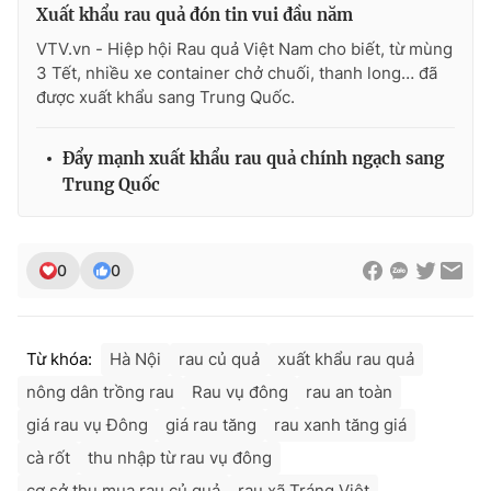
Xuất khẩu rau quả đón tin vui đầu năm
VTV.vn - Hiệp hội Rau quả Việt Nam cho biết, từ mùng
3 Tết, nhiều xe container chở chuối, thanh long… đã
được xuất khẩu sang Trung Quốc.
Đẩy mạnh xuất khẩu rau quả chính ngạch sang
Trung Quốc
0
0
Từ khóa:
Hà Nội
rau củ quả
xuất khẩu rau quả
nông dân trồng rau
Rau vụ đông
rau an toàn
giá rau vụ Đông
giá rau tăng
rau xanh tăng giá
cà rốt
thu nhập từ rau vụ đông
cơ sở thu mua rau củ quả
rau xã Tráng Việt