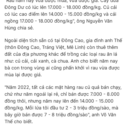
"Rau năm nay vừa được mùa, vừa được giá. Cây dưa
Đông Dư có lúc lên 17.000 - 18.000 đồng/kg. Củ cải
có lúc cao điểm lên 14.000 - 15.000 đồng/kg và cải
ngồng 17.000 - 18.000 đồng/kg", ông Nguyễn Văn
THỜI BÁO VTV
Hùng chia sẻ.
Ngoài diện tích sẵn có tại Đông Cao, gia đình anh Thế
Theo dõi báo trên
(thôn Đông Cao, Tráng Việt, Mê Linh) còn thuê thêm
đất của địa phương khác để trồng các loại rau ăn lá
như: củ cải, cải xanh, cà chua. Anh cho biết năm nay
Cơ quan chủ quản:
Đài Truyền hình Việt Nam
bà con trong vùng ai cũng phấn khởi vì rau vừa được
Cơ quan báo chí:
Thời báo VTV
mùa lại được giá.
Giấy phép hoạt động báo in và báo điện tử số 483/GP-BTTTT
cấp ngày 29/12/2023
"Năm 2022, tất cả các mặt hàng rau củ quả bán chạy,
Tổng Biên tập:
Vũ Thanh Thủy
chứ như năm ngoái lại rẻ, chỉ bán được 7.000 - 8.000
Phó Tổng Biên tập:
Nguyễn Thị Mỹ Hạnh, Phạm Quốc Thắng,
đồng thôi, nhưng năm nay lên đến 14.000 - 15.000
Nguyễn Trọng Ninh
đồng/kg. Mỗi lứa tôi đầu tư 2 - 3 triệu đồng/sào, mà
Tổng đài VTV:
024.38 355 931 - 024.38 355 932
bây giờ bán được 7 - 8 triệu đồng/sào", anh Võ Văn
Ðiện thoại Thời báo VTV:
024.66 897 897
Thế cho biết.