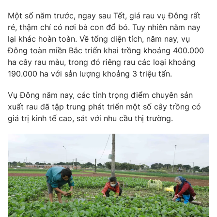
Phim VTV
Giải trí
Một số năm trước, ngay sau Tết, giá rau vụ Đông rất
Hậu trường
rẻ, thậm chí có nơi bà con đổ bỏ. Tuy nhiên năm nay
Điện ảnh
Đời sống
lại khác hoàn toàn. Về tổng diện tích, năm nay, vụ
Nhân vật
Âm nhạc
Đông toàn miền Bắc triển khai trồng khoảng 400.000
Du lịch
Khán giả
ha cây rau màu, trong đó riêng rau các loại khoảng
Giáo dục
Sao
190.000 ha với sản lượng khoảng 3 triệu tấn.
Làm đẹp
Giải sao mai
Tuyển sinh
Công nghệ
Vụ Đông năm nay, các tỉnh trọng điểm chuyên sản
Chất lượng cuộc sống
Học trực tuyến
xuất rau đã tập trung phát triển một số cây trồng có
Hitech Công nghệ tương lai
giá trị kinh tế cao, sát với nhu cầu thị trường.
Giao lưu trực tuyến
Sản phẩm
Lịch phát sóng
Thị trường
Tư vấn
Chuyên mục khác
Emagazine
Podcast