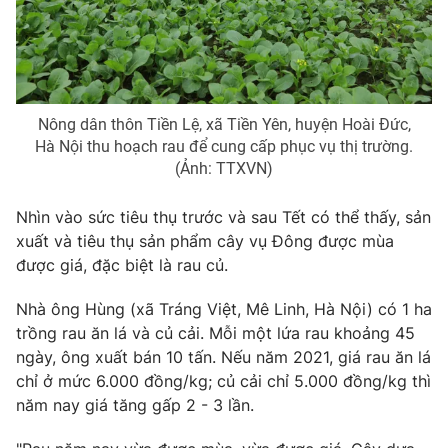
Photo
Infographic
Video
Shorts video
Nông dân thôn Tiền Lệ, xã Tiền Yên, huyện Hoài Đức,
Hà Nội thu hoạch rau để cung cấp phục vụ thị trường.
VTV Money
VTV Thể thao
(Ảnh: TTXVN)
VTV Sức khoẻ
Bất động sản
Nhìn vào sức tiêu thụ trước và sau Tết có thể thấy, sản
xuất và tiêu thụ sản phẩm cây vụ Đông được mùa
Thị trường 24h
Tấm lòng Việt
được giá, đặc biệt là rau củ.
Nhà ông Hùng (xã Tráng Việt, Mê Linh, Hà Nội) có 1 ha
VTV4
Vươn mình bằng AI
trồng rau ăn lá và củ cải. Mỗi một lứa rau khoảng 45
ngày, ông xuất bán 10 tấn. Nếu năm 2021, giá rau ăn lá
VTV9
VTV8
chỉ ở mức 6.000 đồng/kg; củ cải chỉ 5.000 đồng/kg thì
năm nay giá tăng gấp 2 - 3 lần.
Liên hệ tòa soạn
English