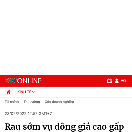
KINH TẾ
Chính trị
Tài chính
Thị trường
Góc doanh nghiệp
Xã hội
23/02/2022 12:57 GMT+7
Pháp luật
Chuyên mục
Kinh tế
Rau sớm vụ đông giá cao gấp
Thể thao