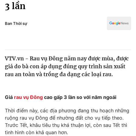
Chính trị
3 lần
Truyền hình
Văn hóa - Giải trí
Xã hội
Y tế
Ban Thời sự
Đời sống
Pháp luật
Công nghệ
Giáo dục
Y tế
VTV.vn - Rau vụ Đông năm nay được mùa, được
giá do bà con áp dụng đúng quy trình sản xuất
Thế giới
rau an toàn và trồng đa dạng các loại rau.
Tin tức
Kinh tế
Thế giới đó đây
Giá
rau vụ Đông
cao gấp 3 lần so với năm ngoái
Tài chính
Dữ liệu và đời sống
Câu chuyện quốc tế
Thời điểm này, các địa phương đang thu hoạch những
Thị trường
ruộng rau vụ Đông để nhường đất cho vụ tiếp theo.
Truyền hình
Trước Tết, khâu tiêu thụ khá thuận lợi, còn sau Tết thì
Góc doanh nghiệp
tình hình còn khả quan hơn.