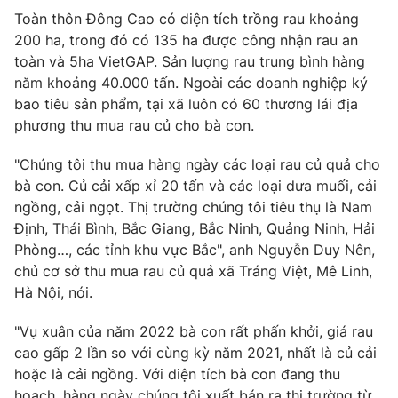
Email:
toasoan@vtv.vn
Toàn thôn Đông Cao có diện tích trồng rau khoảng
Liên hệ quảng cáo:
024-7300.7108
200 ha, trong đó có 135 ha được công nhận rau an
toàn và 5ha VietGAP. Sản lượng rau trung bình hàng
năm khoảng 40.000 tấn. Ngoài các doanh nghiệp ký
bao tiêu sản phẩm, tại xã luôn có 60 thương lái địa
phương thu mua rau củ cho bà con.
"Chúng tôi thu mua hàng ngày các loại rau củ quả cho
bà con. Củ cải xấp xỉ 20 tấn và các loại dưa muối, cải
ngồng, cải ngọt. Thị trường chúng tôi tiêu thụ là Nam
Định, Thái Bình, Bắc Giang, Bắc Ninh, Quảng Ninh, Hải
Phòng…, các tỉnh khu vực Bắc", anh Nguyễn Duy Nên,
chủ cơ sở thu mua rau củ quả xã Tráng Việt, Mê Linh,
® Cấm sao chép dưới mọi hình thức nếu không có sự chấp
Hà Nội, nói.
thuận bằng văn bản. Ghi rõ nguồn VTV.vn khi phát hành lại
thông tin từ website này.
"Vụ xuân của năm 2022 bà con rất phấn khởi, giá rau
cao gấp 2 lần so với cùng kỳ năm 2021, nhất là củ cải
hoặc là cải ngồng. Với diện tích bà con đang thu
hoạch, hàng ngày chúng tôi xuất bán ra thị trường từ