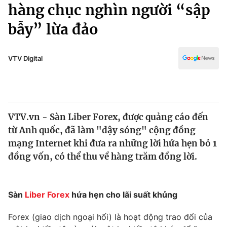
Chính trị
hàng chục nghìn người “sập
Truyền hình
bẫy” lừa đảo
Văn hóa - Giải trí
Xã hội
Y tế
Đời sống
VTV Digital
Pháp luật
Công nghệ
Giáo dục
Y tế
VTV.vn - Sàn Liber Forex, được quảng cáo đến
Thế giới
từ Anh quốc, đã làm "dậy sóng" cộng đồng
Tin tức
mạng Internet khi đưa ra những lời hứa hẹn bỏ 1
Kinh tế
đồng vốn, có thể thu về hàng trăm đồng lời.
Thế giới đó đây
Tài chính
Dữ liệu và đời sống
Câu chuyện quốc tế
Thị trường
Sàn
Liber Forex
hứa hẹn cho lãi suất khủng
Truyền hình
Góc doanh nghiệp
Forex (giao dịch ngoại hối) là hoạt động trao đổi của