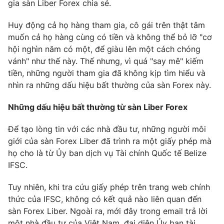
gia sàn Liber Forex chia sẻ.
Huy động cả họ hàng tham gia, cô gái trên thật tâm
muốn cả họ hàng cùng có tiền và không thể bỏ lỡ "cơ
hội nghìn năm có một, để giàu lên một cách chóng
vánh" như thế này. Thế nhưng, vì quá "say mê" kiếm
tiền, những người tham gia đã không kịp tìm hiểu và
nhìn ra những dấu hiệu bất thường của sàn Forex này.
Những dấu hiệu bất thường từ sàn Liber Forex
Để tạo lòng tin với các nhà đầu tư, những người môi
giới của sàn Forex Liber đã trình ra một giấy phép mà
họ cho là từ Ủy ban dịch vụ Tài chính Quốc tế Belize
IFSC.
Tuy nhiên, khi tra cứu giấy phép trên trang web chính
thức của IFSC, không có kết quả nào liên quan đến
sàn Forex Liber. Ngoài ra, mới đây trong email trả lời
một nhà đầu tư của Việt Nam, đại diện Ủy ban tài