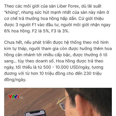
Email:
toasoan@vtv.vn
Theo các môi giới của sàn Liber Forex, dù lãi suất
Liên hệ quảng cáo:
024-7300.7108
"khủng", nhưng sức hút mạnh nhất của sàn này nằm ở
cơ chế trả thưởng hoa hồng hấp dẫn. Cứ giới thiệu
được 3 người F1 vào đầu tư, người môi giới nhận ngay
6% hoa hồng. F2 là 5%, F3 là 3%.
Chưa hết, nếu phát triển được hệ thống theo mô hình
kim tự tháp, người tham gia còn được hưởng thêm hoa
hồng cân nhánh tới nhiều cấp bậc, được thưởng ô tô
sang... tùy theo doanh số. Hoa hồng được trả theo
ngày, tối thiểu là từ 500 - 10.000 USD/ngày, tương
đương với từ hơn 10 triệu đồng cho đến 230 triệu
đồng/ngày.
® Cấm sao chép dưới mọi hình thức nếu không có sự chấp
thuận bằng văn bản. Ghi rõ nguồn VTV.vn khi phát hành lại
thông tin từ website này.