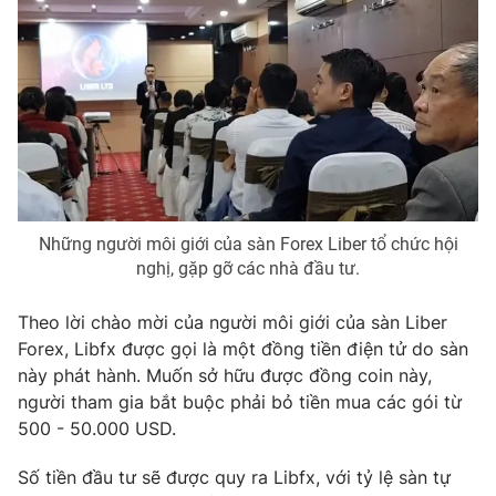
Photo
Infographic
Video
Shorts video
VTV Money
VTV Thể thao
VTV Sức khoẻ
Bất động sản
Những người môi giới của sàn Forex Liber tổ chức hội
nghị, gặp gỡ các nhà đầu tư.
Thị trường 24h
Tấm lòng Việt
Theo lời chào mời của người môi giới của sàn Liber
Forex, Libfx được gọi là một đồng tiền điện tử do sàn
VTV4
Vươn mình bằng AI
này phát hành. Muốn sở hữu được đồng coin này,
người tham gia bắt buộc phải bỏ tiền mua các gói từ
VTV9
VTV8
500 - 50.000 USD.
Số tiền đầu tư sẽ được quy ra Libfx, với tỷ lệ sàn tự
Liên hệ tòa soạn
English