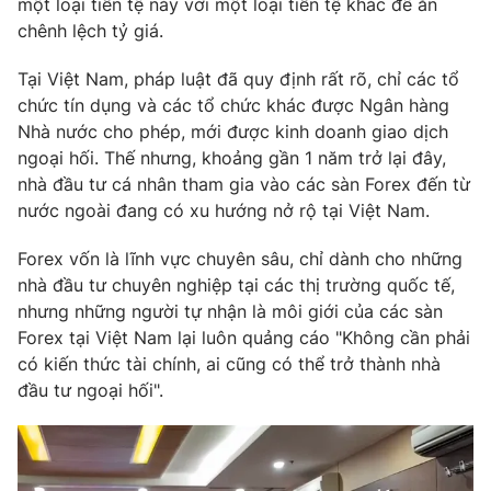
một loại tiền tệ này với một loại tiền tệ khác để ăn
Phim VTV
Giải trí
chênh lệch tỷ giá.
Hậu trường
Điện ảnh
Tại Việt Nam, pháp luật đã quy định rất rõ, chỉ các tổ
Đời sống
Nhân vật
chức tín dụng và các tổ chức khác được Ngân hàng
Âm nhạc
Nhà nước cho phép, mới được kinh doanh giao dịch
Du lịch
Khán giả
Giáo dục
Sao
ngoại hối. Thế nhưng, khoảng gần 1 năm trở lại đây,
Làm đẹp
Giải sao mai
nhà đầu tư cá nhân tham gia vào các sàn Forex đến từ
Tuyển sinh
nước ngoài đang có xu hướng nở rộ tại Việt Nam.
Công nghệ
Chất lượng cuộc sống
Học trực tuyến
Forex vốn là lĩnh vực chuyên sâu, chỉ dành cho những
Hitech Công nghệ tương lai
Giao lưu trực tuyến
nhà đầu tư chuyên nghiệp tại các thị trường quốc tế,
Sản phẩm
nhưng những người tự nhận là môi giới của các sàn
Forex tại Việt Nam lại luôn quảng cáo "Không cần phải
Lịch phát sóng
Thị trường
có kiến thức tài chính, ai cũng có thể trở thành nhà
đầu tư ngoại hối".
Tư vấn
Chuyên mục khác
Emagazine
Podcast