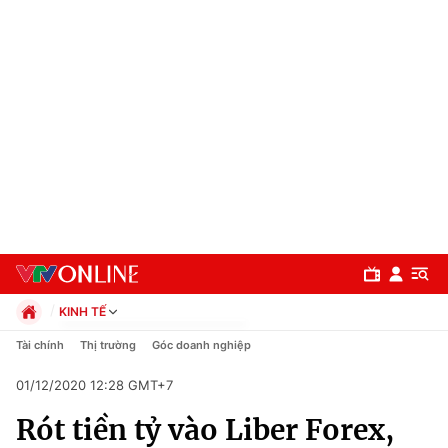
KINH TẾ
Chính trị
Tài chính
Thị trường
Góc doanh nghiệp
Xã hội
01/12/2020 12:28 GMT+7
Pháp luật
Chuyên mục
Kinh tế
Rót tiền tỷ vào Liber Forex,
Thể thao