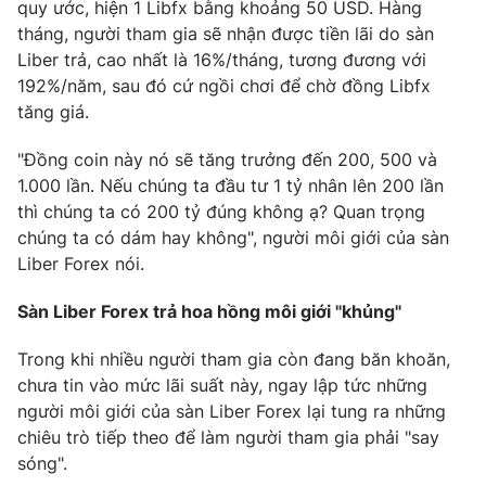
quy ước, hiện 1 Libfx bằng khoảng 50 USD. Hàng
tháng, người tham gia sẽ nhận được tiền lãi do sàn
Liber trả, cao nhất là 16%/tháng, tương đương với
192%/năm, sau đó cứ ngồi chơi để chờ đồng Libfx
THỜI BÁO VTV
tăng giá.
"Đồng coin này nó sẽ tăng trưởng đến 200, 500 và
Theo dõi báo trên
1.000 lần. Nếu chúng ta đầu tư 1 tỷ nhân lên 200 lần
thì chúng ta có 200 tỷ đúng không ạ? Quan trọng
Cơ quan chủ quản:
Đài Truyền hình Việt Nam
chúng ta có dám hay không", người môi giới của sàn
Cơ quan báo chí:
Liber Forex nói.
Thời báo VTV
Giấy phép hoạt động báo in và báo điện tử số 483/GP-BTTTT
Sàn Liber Forex trả hoa hồng môi giới "khủng"
cấp ngày 29/12/2023
Tổng Biên tập:
Vũ Thanh Thủy
Trong khi nhiều người tham gia còn đang băn khoăn,
Phó Tổng Biên tập:
Nguyễn Thị Mỹ Hạnh, Phạm Quốc Thắng,
chưa tin vào mức lãi suất này, ngay lập tức những
Nguyễn Trọng Ninh
người môi giới của sàn Liber Forex lại tung ra những
Tổng đài VTV:
024.38 355 931 - 024.38 355 932
chiêu trò tiếp theo để làm người tham gia phải "say
Ðiện thoại Thời báo VTV:
024.66 897 897
sóng".