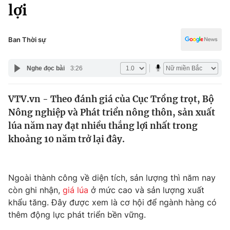
Chính trị
lợi
Truyền hình
Văn hóa - Giải trí
Xã hội
Y tế
Ban Thời sự
Đời sống
Pháp luật
Công nghệ
Nghe đọc bài
3:26
Giáo dục
Y tế
VTV.vn - Theo đánh giá của Cục Trồng trọt, Bộ
Nông nghiệp và Phát triển nông thôn, sản xuất
Thế giới
lúa năm nay đạt nhiều thắng lợi nhất trong
khoảng 10 năm trở lại đây.
Tin tức
Kinh tế
Thế giới đó đây
Tài chính
Ngoài thành công về diện tích, sản lượng thì năm nay
Dữ liệu và đời sống
Câu chuyện quốc tế
còn ghi nhận,
giá lúa
ở mức cao và sản lượng xuất
Thị trường
khẩu tăng. Đây được xem là cơ hội để ngành hàng có
Truyền hình
Góc doanh nghiệp
thêm động lực phát triển bền vững.