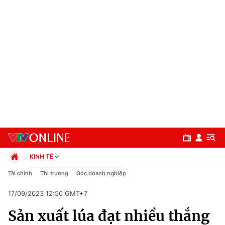
KINH TẾ
Chính trị
Tài chính
Thị trường
Góc doanh nghiệp
Xã hội
17/09/2023 12:50 GMT+7
Pháp luật
Chuyên mục
Kinh tế
Sản xuất lúa đạt nhiều thắng
Thể thao