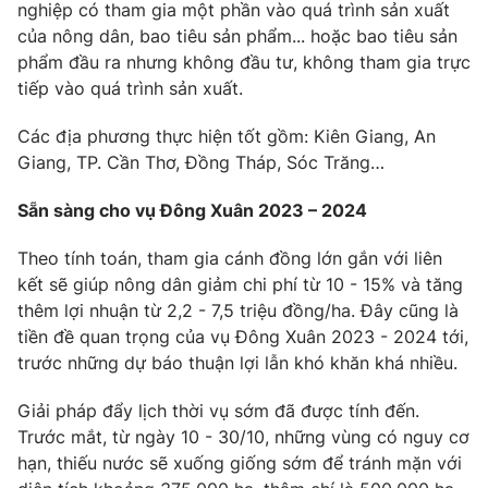
Email:
toasoan@vtv.vn
nghiệp có tham gia một phần vào quá trình sản xuất
Liên hệ quảng cáo:
024-7300.7108
của nông dân, bao tiêu sản phẩm... hoặc bao tiêu sản
phẩm đầu ra nhưng không đầu tư, không tham gia trực
tiếp vào quá trình sản xuất.
Các địa phương thực hiện tốt gồm: Kiên Giang, An
Giang, TP. Cần Thơ, Đồng Tháp, Sóc Trăng…
Sẵn sàng cho vụ Đông Xuân 2023 – 2024
Theo tính toán, tham gia cánh đồng lớn gắn với liên
kết sẽ giúp nông dân giảm chi phí từ 10 - 15% và tăng
thêm lợi nhuận từ 2,2 - 7,5 triệu đồng/ha. Đây cũng là
tiền đề quan trọng của vụ Đông Xuân 2023 - 2024 tới,
® Cấm sao chép dưới mọi hình thức nếu không có sự chấp
thuận bằng văn bản. Ghi rõ nguồn VTV.vn khi phát hành lại
trước những dự báo thuận lợi lẫn khó khăn khá nhiều.
thông tin từ website này.
Giải pháp đẩy lịch thời vụ sớm đã được tính đến.
Trước mắt, từ ngày 10 - 30/10, những vùng có nguy cơ
hạn, thiếu nước sẽ xuống giống sớm để tránh mặn với