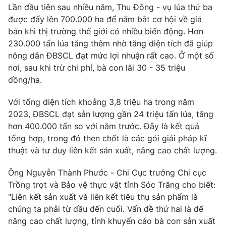
Phim VTV
Lần đầu tiên sau nhiều năm, Thu Đông - vụ lúa thứ ba
Giải trí
được đẩy lên 700.000 ha để nắm bắt cơ hội về giá
Hậu trường
bán khi thị trường thế giới có nhiều biến động. Hơn
Điện ảnh
Đời sống
Nhân vật
230.000 tấn lúa tăng thêm nhờ tăng diện tích đã giúp
Âm nhạc
nông dân ĐBSCL đạt mức lợi nhuận rất cao. Ở một số
Du lịch
Khán giả
nơi, sau khi trừ chi phí, bà con lãi 30 - 35 triệu
Giáo dục
Sao
đồng/ha.
Làm đẹp
Giải sao mai
Tuyển sinh
Công nghệ
Chất lượng cuộc sống
Với tổng diện tích khoảng 3,8 triệu ha trong năm
Học trực tuyến
2023, ĐBSCL đạt sản lượng gần 24 triệu tấn lúa, tăng
Hitech Công nghệ tương lai
hơn 400.000 tấn so với năm trước. Đây là kết quả
Giao lưu trực tuyến
tổng hợp, trong đó then chốt là các gói giải pháp kĩ
Sản phẩm
thuật và tư duy liên kết sản xuất, nâng cao chất lượng.
Lịch phát sóng
Thị trường
Ông Nguyễn Thành Phước - Chi Cục trưởng Chi cục
Tư vấn
Trồng trọt và Bảo vệ thực vật tỉnh Sóc Trăng cho biết:
Chuyên mục khác
"Liên kết sản xuất và liên kết tiêu thụ sản phẩm là
chúng ta phải từ đầu đến cuối. Vấn đề thứ hai là để
Emagazine
Podcast
nâng cao chất lượng, tỉnh khuyến cáo bà con sản xuất