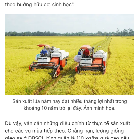
theo hướng hữu cơ, sinh học".
Photo
Infographic
Video
Shorts video
VTV Money
VTV Thể thao
VTV Sức khoẻ
Bất động sản
Thị trường 24h
Tấm lòng Việt
VTV4
Vươn mình bằng AI
Sản xuất lúa năm nay đạt nhiều thắng lợi nhất trong
khoảng 10 năm trở lại đây. Ảnh minh họa.
VTV9
VTV8
Dù vậy, vẫn cần những điều chỉnh từ thực tế sản xuất
cho các vụ mùa tiếp theo. Chẳng hạn, lượng giống
Liên hệ tòa soạn
English
gieo sạ ở ĐBSCL bình quân là 110 kg/ha quá cao nếu