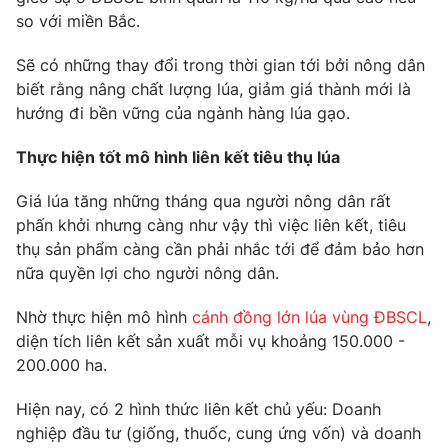
so với miền Bắc.
Sẽ có những thay đổi trong thời gian tới bởi nông dân
biết rằng nâng chất lượng lúa, giảm giá thành mới là
THỜI BÁO VTV
hướng đi bền vững của ngành hàng lúa gạo.
Theo dõi báo trên
Thực hiện tốt mô hình liên kết tiêu thụ lúa
Giá lúa tăng những tháng qua người nông dân rất
Cơ quan chủ quản:
Đài Truyền hình Việt Nam
phấn khởi nhưng càng như vậy thì việc liên kết, tiêu
Cơ quan báo chí:
Thời báo VTV
thụ sản phẩm càng cần phải nhắc tới để đảm bảo hơn
Giấy phép hoạt động báo in và báo điện tử số 483/GP-BTTTT
nữa quyền lợi cho người nông dân.
cấp ngày 29/12/2023
Nhờ thực hiện mô hình
cánh đồng lớn lúa vùng ĐBSCL
,
Tổng Biên tập:
Vũ Thanh Thủy
diện tích liên kết sản xuất mỗi vụ khoảng 150.000 -
Phó Tổng Biên tập:
Nguyễn Thị Mỹ Hạnh, Phạm Quốc Thắng,
200.000 ha.
Nguyễn Trọng Ninh
Tổng đài VTV:
024.38 355 931 - 024.38 355 932
Hiện nay, có 2 hình thức liên kết chủ yếu: Doanh
Ðiện thoại Thời báo VTV:
024.66 897 897
nghiệp đầu tư (giống, thuốc, cung ứng vốn) và doanh