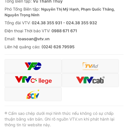
Tổng Biên tập:
Vũ Thanh Thủy
Phó Tổng Biên tập:
Nguyễn Thị Mỹ Hạnh, Phạm Quốc Thắng,
Nguyễn Trọng Ninh
Tổng đài VTV:
024.38 355 931 - 024.38 355 932
Ðiện thoại Thời báo VTV:
0988 671 671
Email:
toasoan@vtv.vn
Liên hệ quảng cáo:
(024) 626 79595
® Cấm sao chép dưới mọi hình thức nếu không có sự chấp
thuận bằng văn bản. Ghi rõ nguồn VTV.vn khi phát hành lại
thông tin từ website này.