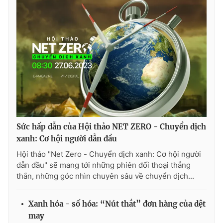
Ðiện thoại Thời báo VTV:
024.66 897 897
Email:
toasoan@vtv.vn
Liên hệ quảng cáo:
024-7300.7108
Sức hấp dẫn của Hội thảo NET ZERO - Chuyển dịch
xanh: Cơ hội người dẫn đầu
Hội thảo "Net Zero - Chuyển dịch xanh: Cơ hội người
dẫn đầu" sẽ mang tới những phiên đối thoại thẳng
® Cấm sao chép dưới mọi hình thức nếu không có sự chấp
thắn, những góc nhìn chuyên sâu về chuyển dịch...
thuận bằng văn bản. Ghi rõ nguồn VTV.vn khi phát hành lại
thông tin từ website này.
Xanh hóa - số hóa: “Nút thắt” đơn hàng của dệt
may