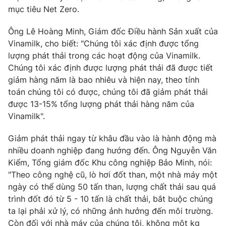
Phim VTV
mục tiêu Net Zero.
Giải trí
Hậu trường
Ông Lê Hoàng Minh, Giám đốc Điều hành Sản xuất của
Điện ảnh
Đời sống
Nhân vật
Vinamilk, cho biết: "Chúng tôi xác định được tổng
Âm nhạc
lượng phát thải trong các hoạt động của Vinamilk.
Du lịch
Khán giả
Chúng tôi xác định được lượng phát thải đã được tiết
Giáo dục
Sao
giảm hàng năm là bao nhiêu và hiện nay, theo tính
Làm đẹp
Giải sao mai
Tuyển sinh
toán chúng tôi có được, chúng tôi đã giảm phát thải
Công nghệ
Chất lượng cuộc sống
được 13-15% tổng lượng phát thải hàng năm của
Học trực tuyến
Vinamilk".
Hitech Công nghệ tương lai
Giao lưu trực tuyến
Giảm phát thải ngay từ khâu đầu vào là hành động mà
Sản phẩm
nhiều doanh nghiệp đang hướng đến. Ông Nguyễn Văn
Lịch phát sóng
Thị trường
Kiểm, Tổng giám đốc Khu công nghiệp Bảo Minh, nói:
"Theo công nghệ cũ, lò hơi đốt than, một nhà máy một
Tư vấn
ngày có thể dùng 50 tấn than, lượng chất thải sau quá
Chuyên mục khác
trình đốt đó từ 5 - 10 tấn là chất thải, bắt buộc chúng
ta lại phải xử lý, có những ảnh hưởng đến môi trường.
Emagazine
Podcast
Còn đối với nhà máy của chúng tôi, không một kg