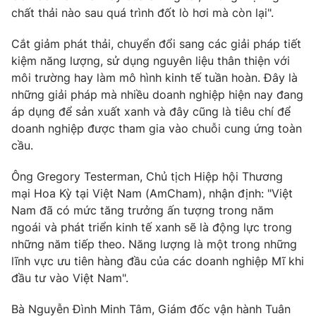
chất thải nào sau quá trình đốt lò hơi mà còn lại".
Photo
Infographic
Cắt giảm phát thải, chuyển đổi sang các giải pháp tiết
kiệm năng lượng, sử dụng nguyên liệu thân thiện với
Video
Shorts video
môi trường hay làm mô hình kinh tế tuần hoàn. Đây là
những giải pháp mà nhiều doanh nghiệp hiện nay đang
VTV Money
VTV Thể thao
áp dụng để sản xuất xanh và đây cũng là tiêu chí để
doanh nghiệp được tham gia vào chuỗi cung ứng toàn
VTV Sức khoẻ
cầu.
Bất động sản
Ông Gregory Testerman, Chủ tịch Hiệp hội Thương
Thị trường 24h
Tấm lòng Việt
mại Hoa Kỳ tại Việt Nam (AmCham), nhận định: "Việt
Nam đã có mức tăng trưởng ấn tượng trong năm
VTV4
ngoái và phát triển kinh tế xanh sẽ là động lực trong
Vươn mình bằng AI
những năm tiếp theo. Năng lượng là một trong những
lĩnh vực ưu tiên hàng đầu của các doanh nghiệp Mĩ khi
VTV9
VTV8
đầu tư vào Việt Nam".
Liên hệ tòa soạn
Bà Nguyễn Đình Minh Tâm, Giám đốc vận hành Tuân
English