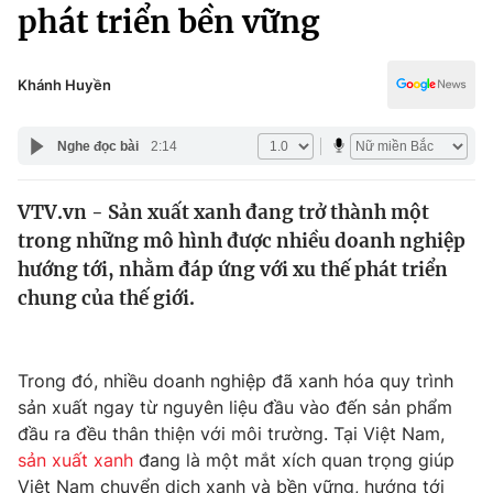
Chính trị
phát triển bền vững
Truyền hình
Văn hóa - Giải trí
Xã hội
Y tế
Khánh Huyền
Đời sống
Pháp luật
Công nghệ
Nghe đọc bài
2:14
Giáo dục
Y tế
VTV.vn - Sản xuất xanh đang trở thành một
trong những mô hình được nhiều doanh nghiệp
Thế giới
hướng tới, nhằm đáp ứng với xu thế phát triển
chung của thế giới.
Tin tức
Kinh tế
Thế giới đó đây
Tài chính
Trong đó, nhiều doanh nghiệp đã xanh hóa quy trình
Dữ liệu và đời sống
Câu chuyện quốc tế
sản xuất ngay từ nguyên liệu đầu vào đến sản phẩm
Thị trường
đầu ra đều thân thiện với môi trường. Tại Việt Nam,
Truyền hình
Góc doanh nghiệp
sản xuất xanh
đang là một mắt xích quan trọng giúp
Việt Nam chuyển dịch xanh và bền vững, hướng tới