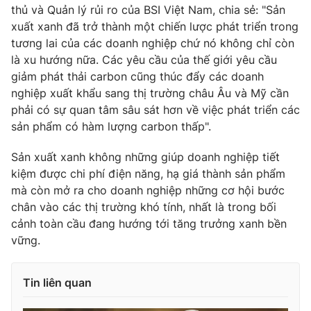
thủ và Quản lý rủi ro của BSI Việt Nam, chia sẻ: "Sản
xuất xanh đã trở thành một chiến lược phát triển trong
tương lai của các doanh nghiệp chứ nó không chỉ còn
là xu hướng nữa. Các yêu cầu của thế giới yêu cầu
THỜI BÁO VTV
giảm phát thải carbon cũng thúc đẩy các doanh
nghiệp xuất khẩu sang thị trường châu Âu và Mỹ cần
phải có sự quan tâm sâu sát hơn về việc phát triển các
sản phẩm có hàm lượng carbon thấp".
Theo dõi báo trên
Sản xuất xanh không những giúp doanh nghiệp tiết
kiệm được chi phí điện năng, hạ giá thành sản phẩm
Cơ quan chủ quản:
Đài Truyền hình Việt Nam
mà còn mở ra cho doanh nghiệp những cơ hội bước
Cơ quan báo chí:
Thời báo VTV
chân vào các thị trường khó tính, nhất là trong bối
Giấy phép hoạt động báo in và báo điện tử số 483/GP-BTTTT
cảnh toàn cầu đang hướng tới tăng trưởng xanh bền
cấp ngày 29/12/2023
vững.
Tổng Biên tập:
Vũ Thanh Thủy
Phó Tổng Biên tập:
Nguyễn Thị Mỹ Hạnh, Phạm Quốc Thắng,
Nguyễn Trọng Ninh
Tin liên quan
Tổng đài VTV:
024.38 355 931 - 024.38 355 932