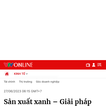
KINH TẾ
Chính trị
Tài chính
Thị trường
Góc doanh nghiệp
Xã hội
27/06/2023 06:15 GMT+7
Pháp luật
Chuyên mục
Kinh tế
Sản xuất xanh – Giải pháp
Thể thao