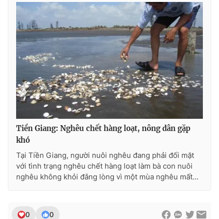
Photo
Infographic
Video
Shorts video
VTV Money
VTV Thể thao
VTV Sức khoẻ
Bất động sản
Tiền Giang: Nghêu chết hàng loạt, nông dân gặp
Thị trường 24h
Tấm lòng Việt
khó
Tại Tiền Giang, người nuôi nghêu đang phải đối mặt
VTV4
Vươn mình bằng AI
với tình trạng nghêu chết hàng loạt làm bà con nuôi
nghêu không khỏi đắng lòng vì một mùa nghêu mất...
VTV9
VTV8
Liên hệ tòa soạn
English
0
0