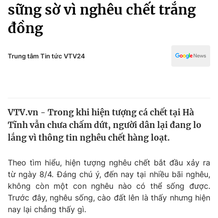
Chính trị
sững sờ vì nghêu chết trắng
Truyền hình
đồng
Văn hóa - Giải trí
Xã hội
Y tế
Đời sống
Trung tâm Tin tức VTV24
Pháp luật
Công nghệ
Giáo dục
Y tế
VTV.vn - Trong khi hiện tượng cá chết tại Hà
Thế giới
Tĩnh vẫn chưa chấm dứt, người dân lại đang lo
Tin tức
lắng vì thông tin nghêu chết hàng loạt.
Kinh tế
Thế giới đó đây
Theo tìm hiểu, hiện tượng nghêu chết bắt đầu xảy ra
Tài chính
Dữ liệu và đời sống
từ ngày 8/4. Đáng chú ý, đến nay tại nhiều bãi nghêu,
Câu chuyện quốc tế
Thị trường
không còn một con nghêu nào có thể sống được.
Trước đây, nghêu sống, cào đất lên là thấy nhưng hiện
Truyền hình
Góc doanh nghiệp
nay lại chẳng thấy gì.