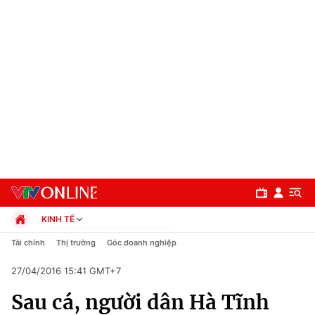
KINH TẾ
Chính trị
Tài chính
Thị trường
Góc doanh nghiệp
Xã hội
27/04/2016 15:41 GMT+7
Pháp luật
Chuyên mục
Kinh tế
Sau cá, người dân Hà Tĩnh
Thể thao