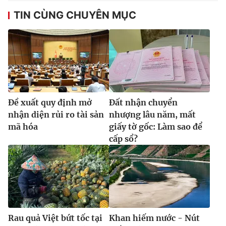
Ðiện thoại Thời báo VTV:
024.66 897 897
TIN CÙNG CHUYÊN MỤC
Email:
toasoan@vtv.vn
Liên hệ quảng cáo:
024-7300.7108
Ðề xuất quy định mở
Đất nhận chuyển
nhận diện rủi ro tài sản
nhượng lâu năm, mất
mã hóa
giấy tờ gốc: Làm sao để
cấp sổ?
® Cấm sao chép dưới mọi hình thức nếu không có sự chấp
thuận bằng văn bản. Ghi rõ nguồn VTV.vn khi phát hành lại
thông tin từ website này.
Rau quả Việt bứt tốc tại
Khan hiếm nước - Nút