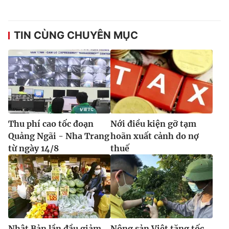
TIN CÙNG CHUYÊN MỤC
Thu phí cao tốc đoạn
Nới điều kiện gỡ tạm
Quảng Ngãi - Nha Trang
hoãn xuất cảnh do nợ
từ ngày 14/8
thuế
Nhật Bản lần đầu giảm
Nông sản Việt tăng tốc