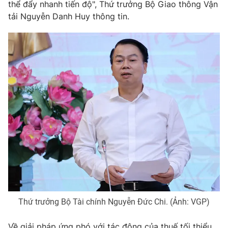
thể đẩy nhanh tiến độ", Thứ trưởng Bộ Giao thông Vận
Photo
tải Nguyễn Danh Huy thông tin.
Infographic
Video
Shorts video
VTV Money
VTV Thể thao
VTV Sức khoẻ
Bất động sản
Thị trường 24h
Tấm lòng Việt
VTV4
Vươn mình bằng AI
VTV9
VTV8
Thứ trưởng Bộ Tài chính Nguyễn Đức Chi. (Ảnh: VGP)
Liên hệ tòa soạn
English
Về giải pháp ứng phó với tác động của thuế tối thiểu