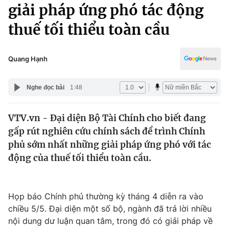
Chính trị
giải pháp ứng phó tác động
Truyền hình
thuế tối thiểu toàn cầu
Văn hóa - Giải trí
Xã hội
Y tế
Đời sống
Quang Hạnh
Pháp luật
Công nghệ
Giáo dục
Nghe đọc bài
1:48
Y tế
VTV.vn - Đại diện Bộ Tài Chính cho biết đang
Thế giới
gấp rút nghiên cứu chính sách để trình Chính
Tin tức
phủ sớm nhất những giải pháp ứng phó với tác
Kinh tế
động của thuế tối thiểu toàn cầu.
Thế giới đó đây
Tài chính
Dữ liệu và đời sống
Câu chuyện quốc tế
Thị trường
Họp báo Chính phủ thường kỳ tháng 4 diễn ra vào
chiều 5/5. Đại diện một số bộ, ngành đã trả lời nhiều
Truyền hình
Góc doanh nghiệp
nội dung dư luận quan tâm, trong đó có giải pháp về