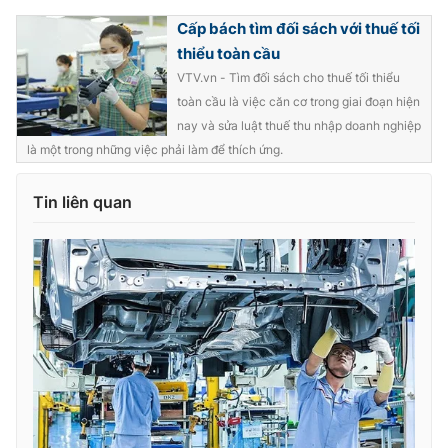
Ðiện thoại Thời báo VTV:
024.66 897 897
Cấp bách tìm đối sách với thuế tối
Email:
toasoan@vtv.vn
thiểu toàn cầu
Liên hệ quảng cáo:
024-7300.7108
VTV.vn - Tìm đối sách cho thuế tối thiểu
toàn cầu là việc căn cơ trong giai đoạn hiện
nay và sửa luật thuế thu nhập doanh nghiệp
là một trong những việc phải làm để thích ứng.
Tin liên quan
® Cấm sao chép dưới mọi hình thức nếu không có sự chấp
thuận bằng văn bản. Ghi rõ nguồn VTV.vn khi phát hành lại
thông tin từ website này.