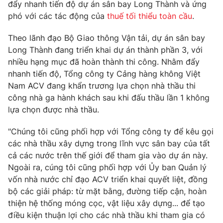
Phim VTV
đẩy nhanh tiến độ dự án sân bay Long Thành và ứng
Giải trí
phó với các tác động của
thuế tối thiểu toàn cầu
.
Hậu trường
Điện ảnh
Theo lãnh đạo Bộ Giao thông Vận tải, dự án sân bay
Đời sống
Nhân vật
Long Thành đang triển khai dự án thành phần 3, với
Âm nhạc
Du lịch
nhiều hạng mục đã hoàn thành thi công. Nhằm đẩy
Khán giả
Giáo dục
Sao
nhanh tiến độ, Tổng công ty Cảng hàng không Việt
Làm đẹp
Giải sao mai
Nam ACV đang khẩn trương lựa chọn nhà thầu thi
Tuyển sinh
Công nghệ
công nhà ga hành khách sau khi đấu thầu lần 1 không
Chất lượng cuộc sống
Học trực tuyến
lựa chọn được nhà thầu.
Hitech Công nghệ tương lai
Giao lưu trực tuyến
"Chúng tôi cũng phối hợp với Tổng công ty để kêu gọi
Sản phẩm
các nhà thầu xây dựng trong lĩnh vực sân bay của tất
Lịch phát sóng
cả các nước trên thế giới để tham gia vào dự án này.
Thị trường
Ngoài ra, cúng tôi cũng phối hợp với Ủy ban Quản lý
Tư vấn
vốn nhà nước chỉ đạo ACV triển khai quyết liệt, đồng
bộ các giải pháp: từ mặt bằng, đường tiếp cận, hoàn
Chuyên mục khác
thiện hệ thống móng cọc, vật liệu xây dựng... để tạo
Emagazine
Podcast
điều kiện thuận lợi cho các nhà thầu khi tham gia có