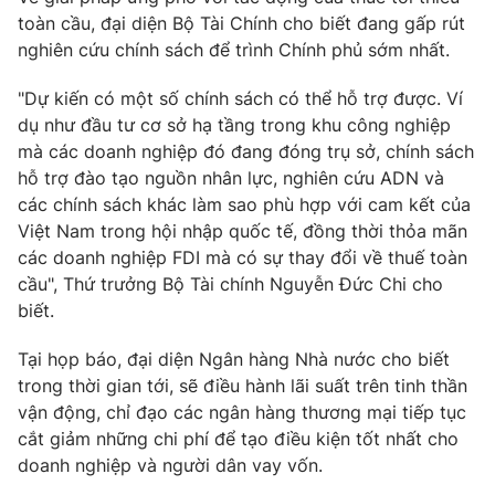
toàn cầu, đại diện Bộ Tài Chính cho biết đang gấp rút
nghiên cứu chính sách để trình Chính phủ sớm nhất.
"Dự kiến có một số chính sách có thể hỗ trợ được. Ví
THỜI BÁO VTV
dụ như đầu tư cơ sở hạ tầng trong khu công nghiệp
mà các doanh nghiệp đó đang đóng trụ sở, chính sách
hỗ trợ đào tạo nguồn nhân lực, nghiên cứu ADN và
các chính sách khác làm sao phù hợp với cam kết của
Theo dõi báo trên
Việt Nam trong hội nhập quốc tế, đồng thời thỏa mãn
các doanh nghiệp FDI mà có sự thay đổi về thuế toàn
Cơ quan chủ quản:
Đài Truyền hình Việt Nam
cầu", Thứ trưởng Bộ Tài chính Nguyễn Đức Chi cho
Cơ quan báo chí:
Thời báo VTV
biết.
Giấy phép hoạt động báo in và báo điện tử số 483/GP-BTTTT
Tại họp báo, đại diện Ngân hàng Nhà nước cho biết
cấp ngày 29/12/2023
trong thời gian tới, sẽ điều hành lãi suất trên tinh thần
Tổng Biên tập:
Vũ Thanh Thủy
vận động, chỉ đạo các ngân hàng thương mại tiếp tục
Phó Tổng Biên tập:
Nguyễn Thị Mỹ Hạnh, Phạm Quốc Thắng,
cắt giảm những chi phí để tạo điều kiện tốt nhất cho
Nguyễn Trọng Ninh
doanh nghiệp và người dân vay vốn.
Tổng đài VTV:
024.38 355 931 - 024.38 355 932