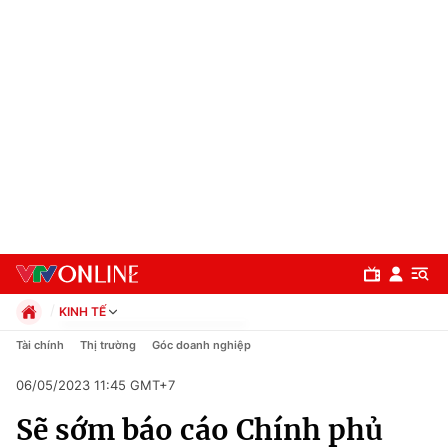
KINH TẾ
Chính trị
Tài chính
Thị trường
Góc doanh nghiệp
Xã hội
06/05/2023 11:45 GMT+7
Pháp luật
Chuyên mục
Kinh tế
Sẽ sớm báo cáo Chính phủ
Thể thao