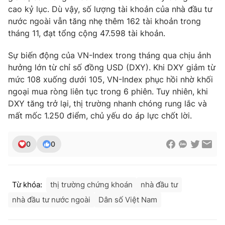
cao kỷ lục. Dù vậy, số lượng tài khoản của nhà đầu tư
Photo
Infographic
nước ngoài vẫn tăng nhẹ thêm 162 tài khoản trong
tháng 11, đạt tổng cộng 47.598 tài khoản.
Video
Shorts video
Sự biến động của VN-Index trong tháng qua chịu ảnh
hưởng lớn từ chỉ số đồng USD (DXY). Khi DXY giảm từ
VTV Money
VTV Thể thao
mức 108 xuống dưới 105, VN-Index phục hồi nhờ khối
ngoại mua ròng liên tục trong 6 phiên. Tuy nhiên, khi
VTV Sức khoẻ
DXY tăng trở lại, thị trường nhanh chóng rung lắc và
Bất động sản
mất mốc 1.250 điểm, chủ yếu do áp lực chốt lời.
Thị trường 24h
Tấm lòng Việt
0
0
VTV4
Vươn mình bằng AI
Từ khóa:
thị trường chứng khoán
nhà đầu tư
VTV9
VTV8
nhà đầu tư nước ngoài
Dân số Việt Nam
Liên hệ tòa soạn
English