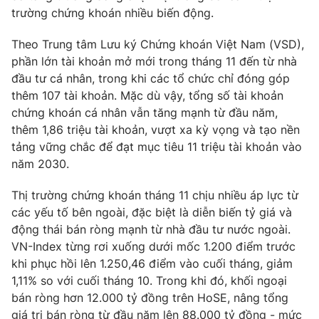
Phim VTV
trường chứng khoán nhiều biến động.
Giải trí
Hậu trường
Theo Trung tâm Lưu ký Chứng khoán Việt Nam (VSD),
Điện ảnh
Đời sống
Nhân vật
phần lớn tài khoản mở mới trong tháng 11 đến từ nhà
Âm nhạc
đầu tư cá nhân, trong khi các tổ chức chỉ đóng góp
Du lịch
Khán giả
thêm 107 tài khoản. Mặc dù vậy, tổng số tài khoản
Giáo dục
Sao
chứng khoán cá nhân vẫn tăng mạnh từ đầu năm,
Làm đẹp
Giải sao mai
Tuyển sinh
thêm 1,86 triệu tài khoản, vượt xa kỳ vọng và tạo nền
Công nghệ
Chất lượng cuộc sống
tảng vững chắc để đạt mục tiêu 11 triệu tài khoản vào
Học trực tuyến
năm 2030.
Hitech Công nghệ tương lai
Giao lưu trực tuyến
Thị trường chứng khoán tháng 11 chịu nhiều áp lực từ
Sản phẩm
các yếu tố bên ngoài, đặc biệt là diễn biến tỷ giá và
Lịch phát sóng
Thị trường
động thái bán ròng mạnh từ nhà đầu tư nước ngoài.
VN-Index từng rơi xuống dưới mốc 1.200 điểm trước
Tư vấn
khi phục hồi lên 1.250,46 điểm vào cuối tháng, giảm
Chuyên mục khác
1,11% so với cuối tháng 10. Trong khi đó, khối ngoại
bán ròng hơn 12.000 tỷ đồng trên HoSE, nâng tổng
Emagazine
Podcast
giá trị bán ròng từ đầu năm lên 88.000 tỷ đồng - mức