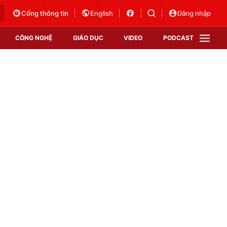
Cổng thông tin
English
Đăng nhập
CÔNG NGHỆ
GIÁO DỤC
VIDEO
PODCAST
VTV Money
VTV Thể thao
VTV Sức khoẻ
Bất động sản
Thị trường 24h
Tấm lòng Việt
Vươn mình bằng AI
VTV4
VTV8
VTV9
Lịch phát sóng
Giao lưu trực tuyến
Sự kiện