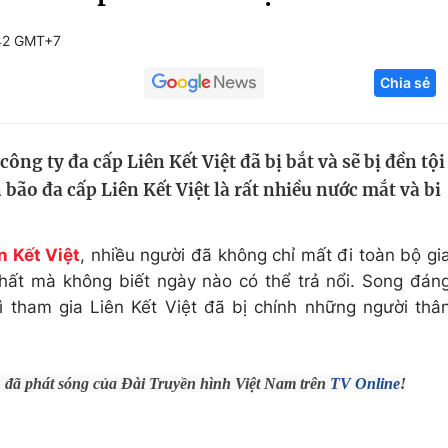
Góc ảnh
42 GMT+7
Chia sẻ
Giáo dục
Công nghệ
Tuyển sinh
Hitech Công ng
ng ty đa cấp Liên Kết Việt đã bị bắt và sẽ bị đền tội
Học trực tuyến
Sản phẩm
 bão đa cấp Liên Kết Việt là rất nhiều nước mắt và bi
g
Thị trường
Tư vấn
n Kết Việt
, nhiều người đã không chỉ mất đi toàn bộ gi
hất mà không biết ngày nào có thể trả nổi. Song đán
ì tham gia Liên Kết Việt đã bị chính những người thâ
h đã phát sóng của Đài Truyền hình Việt Nam trên
TV Online
!