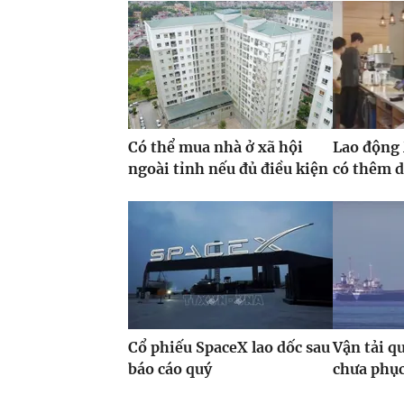
Có thể mua nhà ở xã hội
Lao động 
ngoài tỉnh nếu đủ điều kiện
có thêm d
Cổ phiếu SpaceX lao dốc sau
Vận tải 
báo cáo quý
chưa phục