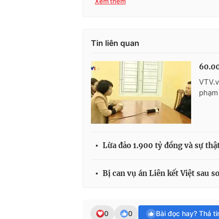
Xem thêm
Tin liên quan
60.00
VTV.v
phạm 
Lừa đảo 1.900 tỷ đồng và sự thật
Bị can vụ án Liên kết Việt sau s
0
0
Bài đọc hay? Thả t