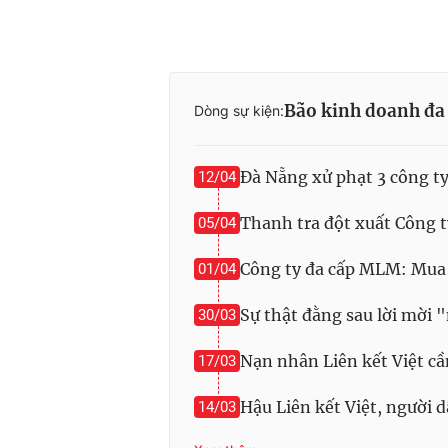
Bão kinh doanh đa
Dòng sự kiện:
Đà Nẵng xử phạt 3 công t
12/04
Thanh tra đột xuất Công 
05/04
Công ty đa cấp MLM: Mua 
01/04
Sự thật đằng sau lời mời
30/03
Nạn nhân Liên kết Việt cần
17/03
Hậu Liên kết Việt, người d
14/03