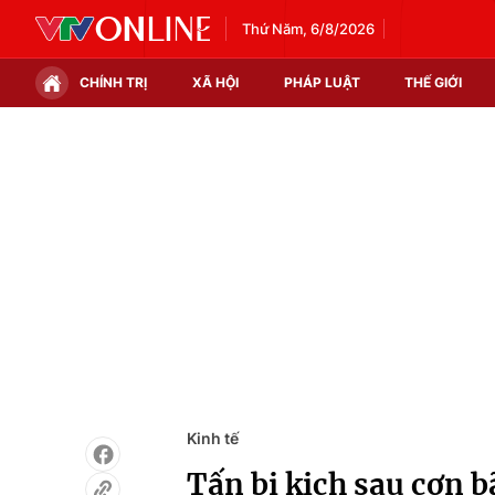
Thứ Năm, 6/8/2026
CHÍNH TRỊ
XÃ HỘI
PHÁP LUẬT
THẾ GIỚI
Chính trị
Xã hội
Thế giới
Kinh tế
Tin tức
Tài chính
Thế giới đó đây
Thị trường
Câu chuyện quốc tế
Góc doanh nghiệp
Dữ liệu và đời sống
Kinh tế
Tấn bi kịch sau cơn b