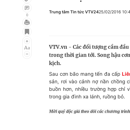
Trung tâm Tin tức VTV24
25/02/2016 10:
0
Giải trí
Đời sống
Điện ảnh
Du lịch
VTV.vn - Các đối tượng cầm đầu cô
Âm nhạc
Làm đẹp
trong thời gian tới. Song hậu cơn
Sao
Chất lượng cuộc sốn
kịch.
Sau cơn bão mang tến đa cấp
Liê
sản, rơi vào cảnh nợ nần chồng c
buồn hơn, nhiều trường hợp chỉ v
trong gia đình xa lánh, ruồng bỏ.
Mời quý độc giả theo dõi các chương trìn