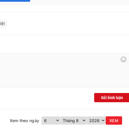
iệt
Gửi bình luận
Xem theo ngày
XEM