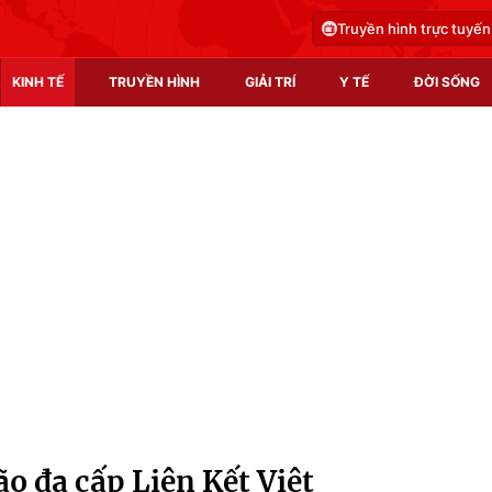
Truyền hình trực tuyến
KINH TẾ
TRUYỀN HÌNH
GIẢI TRÍ
Y TẾ
ĐỜI SỐNG
Pháp luật
Y tế
Truyền hình
Multimedia
Phim VTV
Video
Hậu trường
Shorts video
Nhân vật
Podcast
Khán giả
EMagazine
Giải sao mai
Photo
ão đa cấp Liên Kết Việt
Infographic