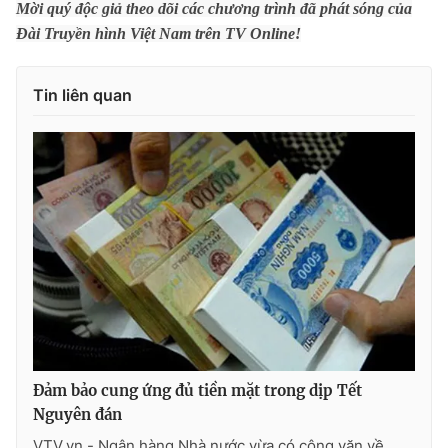
Mời quý độc giả theo dõi các chương trình đã phát sóng của
Photo
Infographic
Đài Truyền hình Việt Nam trên TV Online!
Video
Shorts video
Tin liên quan
VTV Money
VTV Thể thao
VTV Sức khoẻ
Bất động sản
Thị trường 24h
Tấm lòng Việt
VTV4
Vươn mình bằng AI
VTV9
VTV8
Đảm bảo cung ứng đủ tiền mặt trong dịp Tết
Nguyên đán
Liên hệ tòa soạn
English
VTV.vn - Ngân hàng Nhà nước vừa có công văn về