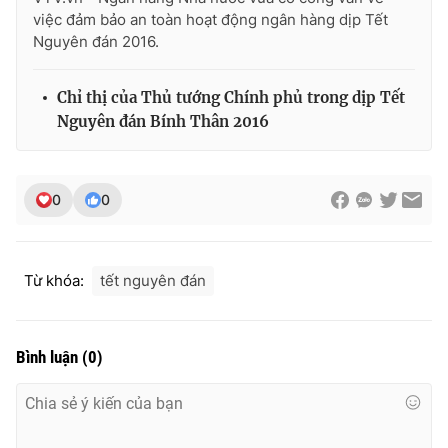
việc đảm bảo an toàn hoạt động ngân hàng dịp Tết
Nguyên đán 2016.
THỜI BÁO VTV
Chỉ thị của Thủ tướng Chính phủ trong dịp Tết
Nguyên đán Bính Thân 2016
Theo dõi báo trên
0
0
Cơ quan chủ quản:
Đài Truyền hình Việt Nam
Cơ quan báo chí:
Thời báo VTV
Từ khóa:
tết nguyên đán
Giấy phép hoạt động báo in và báo điện tử số 483/GP-BTTTT
cấp ngày 29/12/2023
Tổng Biên tập:
Vũ Thanh Thủy
Bình luận
(
0
)
Phó Tổng Biên tập:
Nguyễn Thị Mỹ Hạnh, Phạm Quốc Thắng,
Nguyễn Trọng Ninh
Tổng đài VTV:
024.38 355 931 - 024.38 355 932