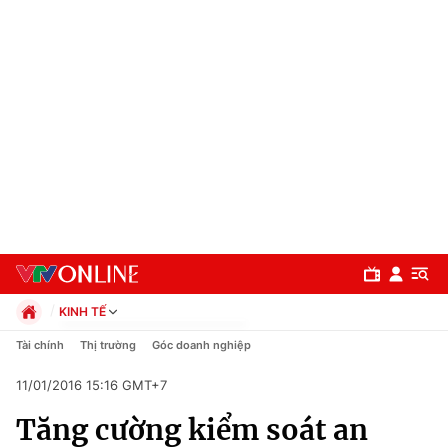
KINH TẾ
Chính trị
Tài chính
Thị trường
Góc doanh nghiệp
Xã hội
11/01/2016 15:16 GMT+7
Pháp luật
Chuyên mục
Kinh tế
Tăng cường kiểm soát an
Thể thao