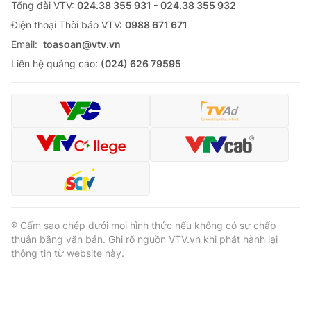
Tổng đài VTV:
024.38 355 931 - 024.38 355 932
Ðiện thoại Thời báo VTV:
0988 671 671
Email:
toasoan@vtv.vn
Liên hệ quảng cáo:
(024) 626 79595
® Cấm sao chép dưới mọi hình thức nếu không có sự chấp
thuận bằng văn bản. Ghi rõ nguồn VTV.vn khi phát hành lại
thông tin từ website này.