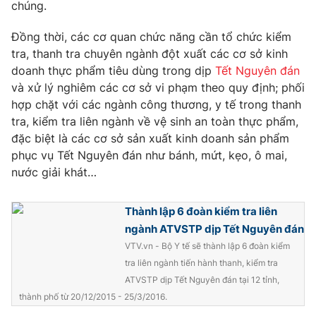
Phim VTV
chúng.
Giải trí
Hậu trường
Đồng thời, các cơ quan chức năng cần tổ chức kiểm
Điện ảnh
tra, thanh tra chuyên ngành đột xuất các cơ sở kinh
Đời sống
Nhân vật
doanh thực phẩm tiêu dùng trong dịp
Tết Nguyên đán
Âm nhạc
Du lịch
và xử lý nghiêm các cơ sở vi phạm theo quy định; phối
Khán giả
Giáo dục
Sao
hợp chặt với các ngành công thương, y tế trong thanh
Làm đẹp
Giải sao mai
tra, kiểm tra liên ngành về vệ sinh an toàn thực phẩm,
Tuyển sinh
Công nghệ
đặc biệt là các cơ sở sản xuất kinh doanh sản phẩm
Chất lượng cuộc sống
Học trực tuyến
phục vụ Tết Nguyên đán như bánh, mứt, kẹo, ô mai,
Hitech Công nghệ tương lai
nước giải khát…
Giao lưu trực tuyến
Sản phẩm
Thành lập 6 đoàn kiểm tra liên
Lịch phát sóng
Thị trường
ngành ATVSTP dịp Tết Nguyên đán
VTV.vn - Bộ Y tế sẽ thành lập 6 đoàn kiểm
Tư vấn
tra liên ngành tiến hành thanh, kiểm tra
Chuyên mục khác
ATVSTP dịp Tết Nguyên đán tại 12 tỉnh,
Emagazine
Podcast
thành phố từ 20/12/2015 - 25/3/2016.