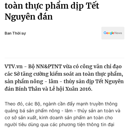
Chính trị
toàn thực phẩm dịp Tết
Truyền hình
Nguyên đán
Văn hóa - Giải trí
Xã hội
Y tế
Đời sống
Ban Thời sự
Pháp luật
Công nghệ
Giáo dục
Y tế
VTV.vn - Bộ NN&PTNT vừa có công văn chỉ đạo
Thế giới
các Sở tăng cường kiểm soát an toàn thực phẩm,
Tin tức
sản phẩm nông - lâm - thủy sản dịp Tết Nguyên
Kinh tế
đán Bính Thân và Lễ hội Xuân 2016.
Thế giới đó đây
Tài chính
Dữ liệu và đời sống
Câu chuyện quốc tế
Theo đó, các Bộ, ngành cần đẩy mạnh truyền thông
Thị trường
quảng bá sản phẩm nông - lâm - thủy sản an toàn và
cơ sở sản xuất, kinh doanh sản phẩm an toàn cho
Truyền hình
Góc doanh nghiệp
người tiêu dùng qua các phương tiện thông tin đại