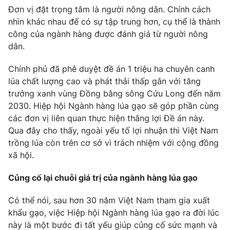
Email:
toasoan@vtv.vn
Đơn vị đặt trọng tâm là người nông dân. Chính cách
Liên hệ quảng cáo:
024-7300.7108
nhìn khác nhau để có sự tập trung hơn, cụ thể là thành
công của ngành hàng được đánh giá từ người nông
dân.
Chính phủ đã phê duyệt đề án 1 triệu ha chuyên canh
lúa chất lượng cao và phát thải thấp gắn với tăng
trưởng xanh vùng Đồng bằng sông Cửu Long đến năm
2030. Hiệp hội Ngành hàng lúa gạo sẽ góp phần cùng
các đơn vị liên quan thực hiện thắng lợi Đề án này.
Qua đây cho thấy, ngoài yếu tố lợi nhuận thì Việt Nam
trồng lúa còn trên cơ sở vì trách nhiệm với cộng đồng
xã hội.
® Cấm sao chép dưới mọi hình thức nếu không có sự chấp
thuận bằng văn bản. Ghi rõ nguồn VTV.vn khi phát hành lại
Củng cố lại chuỗi giá trị của ngành hàng lúa gạo
thông tin từ website này.
Có thể nói, sau hơn 30 năm Việt Nam tham gia xuất
khẩu gạo, việc Hiệp hội Ngành hàng lúa gạo ra đời lúc
này là một bước đi tất yếu giúp củng cố sức mạnh và