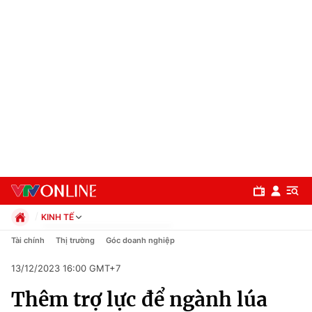
KINH TẾ
Chính trị
Tài chính
Thị trường
Góc doanh nghiệp
Xã hội
13/12/2023 16:00 GMT+7
Pháp luật
Chuyên mục
Kinh tế
Thêm trợ lực để ngành lúa
Thể thao