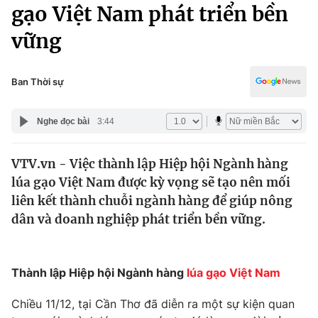
Chính trị
gạo Việt Nam phát triển bền
Truyền hình
vững
Văn hóa - Giải trí
Xã hội
Y tế
Đời sống
Ban Thời sự
Pháp luật
Công nghệ
Giáo dục
Nghe đọc bài
3:44
Y tế
VTV.vn - Việc thành lập Hiệp hội Ngành hàng
Thế giới
lúa gạo Việt Nam được kỳ vọng sẽ tạo nên mối
Tin tức
liên kết thành chuỗi ngành hàng để giúp nông
Kinh tế
dân và doanh nghiệp phát triển bền vững.
Thế giới đó đây
Tài chính
Dữ liệu và đời sống
Câu chuyện quốc tế
Thị trường
Thành lập Hiệp hội Ngành hàng
lúa gạo Việt Nam
Truyền hình
Góc doanh nghiệp
Chiều 11/12, tại Cần Thơ đã diễn ra một sự kiện quan