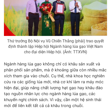
Photo
Infographic
Video
Shorts video
VTV Money
VTV Thể thao
Thứ trưởng Bộ Nội vụ Vũ Chiến Thắng (phải) trao quyết
định thành lập Hiệp hội Ngành hàng lúa gạo Việt Nam
VTV Sức khoẻ
Bất động sản
cho đại diện Hiệp hội. (Ảnh: TTXVN)
Ngành hàng lúa gạo không chỉ có khâu sản xuất và
Thị trường 24h
Tấm lòng Việt
phân phối sản phẩm, mà ở khoảng giữa còn nhiều mắc
xích tham gia vào chuỗi. Cụ thể, nhà khoa học nghiên
VTV4
Vươn mình bằng AI
cứu ra các giống lúa mới, nhà cơ khí làm ra máy móc
hiện đại, giúp nâng chất lượng hạt gạo hay khâu đào
tạo nguồn nhân lực cho ngành hàng lúa gạo, các
VTV9
VTV8
khuyến nghị chính sách. Vì vậy, cần một hệ sinh thái
mới để liên kết tất cả cả khâu trong chuỗi.
Liên hệ tòa soạn
English