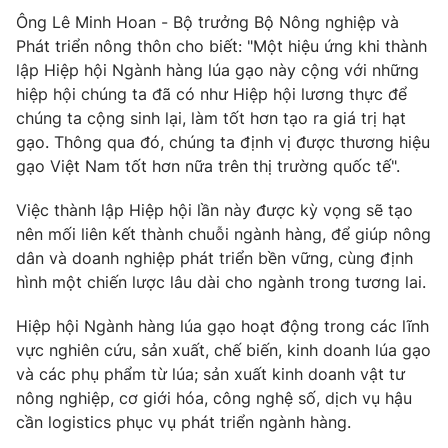
Ông Lê Minh Hoan - Bộ trưởng Bộ Nông nghiệp và
Phát triển nông thôn cho biết: "Một hiệu ứng khi thành
lập Hiệp hội Ngành hàng lúa gạo này cộng với những
hiệp hội chúng ta đã có như Hiệp hội lương thực để
THỜI BÁO VTV
chúng ta cộng sinh lại, làm tốt hơn tạo ra giá trị hạt
gạo. Thông qua đó, chúng ta định vị được thương hiệu
Theo dõi báo trên
gạo Việt Nam tốt hơn nữa trên thị trường quốc tế".
Việc thành lập Hiệp hội lần này được kỳ vọng sẽ tạo
Cơ quan chủ quản:
Đài Truyền hình Việt Nam
nên mối liên kết thành chuỗi ngành hàng, để giúp nông
Cơ quan báo chí:
Thời báo VTV
dân và doanh nghiệp phát triển bền vững, cùng định
Giấy phép hoạt động báo in và báo điện tử số 483/GP-BTTTT
hình một chiến lược lâu dài cho ngành trong tương lai.
cấp ngày 29/12/2023
Tổng Biên tập:
Vũ Thanh Thủy
Hiệp hội Ngành hàng lúa gạo hoạt động trong các lĩnh
Phó Tổng Biên tập:
Nguyễn Thị Mỹ Hạnh, Phạm Quốc Thắng,
vực nghiên cứu, sản xuất, chế biến, kinh doanh lúa gạo
Nguyễn Trọng Ninh
và các phụ phẩm từ lúa; sản xuất kinh doanh vật tư
Tổng đài VTV:
024.38 355 931 - 024.38 355 932
nông nghiệp, cơ giới hóa, công nghệ số, dịch vụ hậu
cần logistics phục vụ phát triển ngành hàng.
Ðiện thoại Thời báo VTV:
024.66 897 897