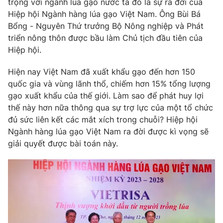
trọng với ngành lúa gạo nước ta đó là sự ra đời của
Phim VTV
Giải trí
Hiệp hội Ngành hàng lúa gạo Việt Nam. Ông Bùi Bá
Hậu trường
Bổng - Nguyên Thứ trưởng Bộ Nông nghiệp và Phát
Điện ảnh
triển nông thôn được bầu làm Chủ tịch đầu tiên của
Đời sống
Nhân vật
Hiệp hội.
Âm nhạc
Du lịch
Khán giả
Giáo dục
Sao
Hiện nay Việt Nam đã xuất khẩu gạo đến hơn 150
Làm đẹp
Giải sao mai
quốc gia và vùng lãnh thổ, chiếm hơn 15% tổng lượng
Tuyển sinh
gạo xuất khẩu của thế giới. Làm sao để phát huy lợi
Công nghệ
Chất lượng cuộc sống
thế này hơn nữa thông qua sự trợ lực của một tổ chức
Học trực tuyến
Hitech Công nghệ tương lai
đủ sức liên kết các mắt xích trong chuỗi? Hiệp hội
Giao lưu trực tuyến
Ngành hàng lúa gạo Việt Nam ra đời được kì vọng sẽ
Sản phẩm
giải quyết được bài toán này.
Lịch phát sóng
Thị trường
Tư vấn
Chuyên mục khác
Emagazine
Podcast