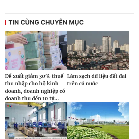
Ðiện thoại Thời báo VTV:
024.66 897 897
Email:
toasoan@vtv.vn
Liên hệ quảng cáo:
024-7300.7108
TIN CÙNG CHUYÊN MỤC
Đề xuất giảm 30% thuế
Làm sạch dữ liệu đất đai
thu nhập cho hộ kinh
trên cả nước
doanh, doanh nghiệp có
doanh thu đến 10 tỷ...
® Cấm sao chép dưới mọi hình thức nếu không có sự chấp
thuận bằng văn bản. Ghi rõ nguồn VTV.vn khi phát hành lại
thông tin từ website này.