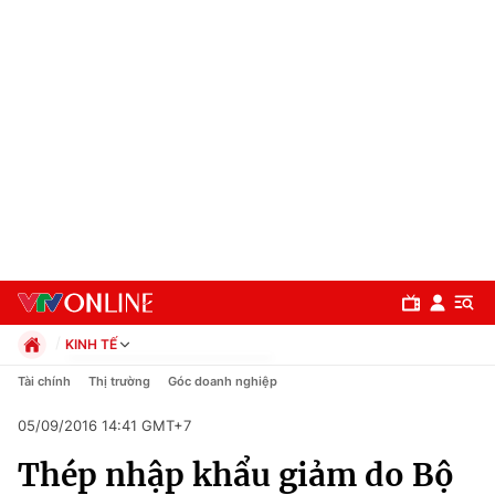
KINH TẾ
Chính trị
Tài chính
Thị trường
Góc doanh nghiệp
Xã hội
05/09/2016 14:41 GMT+7
Pháp luật
Chuyên mục
Kinh tế
Thép nhập khẩu giảm do Bộ
Thể thao