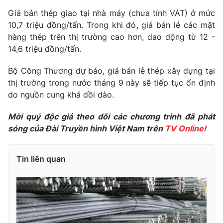
Phim VTV
Giải trí
Giá bán thép giao tại nhà máy (chưa tính VAT) ở mức
Hậu trường
10,7 triệu đồng/tấn. Trong khi đó, giá bán lẻ các mặt
Điện ảnh
hàng thép trên thị trường cao hơn, dao động từ 12 -
Đời sống
Nhân vật
14,6 triệu đồng/tấn.
Âm nhạc
Du lịch
Khán giả
Giáo dục
Bộ Công Thương dự báo, giá bán lẻ thép xây dựng tại
Sao
Làm đẹp
Giải sao mai
thị trường trong nước tháng 9 này sẽ tiếp tục ổn định
Tuyển sinh
do nguồn cung khá dồi dào.
Công nghệ
Chất lượng cuộc sống
Học trực tuyến
Mời quý độc giả theo dõi các chương trình đã phát
Hitech Công nghệ tương lai
Giao lưu trực tuyến
sóng của Đài Truyền hình Việt Nam trên
TV Online!
Sản phẩm
Lịch phát sóng
Thị trường
Tin liên quan
Tư vấn
Chuyên mục khác
Emagazine
Podcast