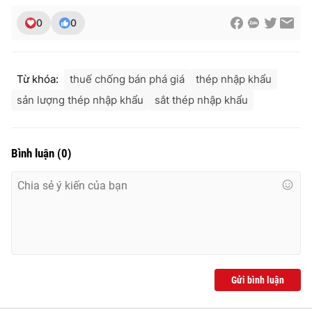
0
0
THỜI BÁO VTV
Từ khóa:
thuế chống bán phá giá
thép nhập khẩu
sản lượng thép nhập khẩu
sắt thép nhập khẩu
Theo dõi báo trên
Bình luận
(
0
)
Cơ quan chủ quản:
Đài Truyền hình Việt Nam
Cơ quan báo chí:
Thời báo VTV
Giấy phép hoạt động báo in và báo điện tử số 483/GP-BTTTT
cấp ngày 29/12/2023
Tổng Biên tập:
Vũ Thanh Thủy
Phó Tổng Biên tập:
Nguyễn Thị Mỹ Hạnh, Phạm Quốc Thắng,
Gửi bình luận
Nguyễn Trọng Ninh
Tổng đài VTV:
024.38 355 931 - 024.38 355 932