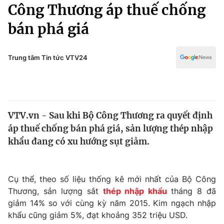
Chính trị
Công Thương áp thuế chống
Truyền hình
bán phá giá
Văn hóa - Giải trí
Xã hội
Y tế
Đời sống
Trung tâm Tin tức VTV24
Pháp luật
Công nghệ
Giáo dục
Y tế
VTV.vn - Sau khi Bộ Công Thương ra quyết định
Thế giới
áp thuế chống bán phá giá, sản lượng thép nhập
Tin tức
khẩu đang có xu hướng sụt giảm.
Kinh tế
Thế giới đó đây
Tài chính
Dữ liệu và đời sống
Cụ thể, theo số liệu thống kê mới nhất của Bộ Công
Câu chuyện quốc tế
Thị trường
Thương, sản lượng sắt
thép nhập khẩu
tháng 8 đã
giảm 14% so với cùng kỳ năm 2015. Kim ngạch nhập
Truyền hình
Góc doanh nghiệp
khẩu cũng giảm 5%, đạt khoảng 352 triệu USD.