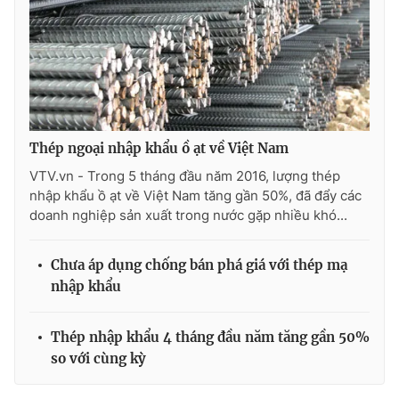
Photo
Infographic
Video
Shorts video
VTV Money
VTV Thể thao
Thép ngoại nhập khẩu ồ ạt về Việt Nam
VTV.vn - Trong 5 tháng đầu năm 2016, lượng thép
VTV Sức khoẻ
Bất động sản
nhập khẩu ồ ạt về Việt Nam tăng gần 50%, đã đẩy các
doanh nghiệp sản xuất trong nước gặp nhiều khó...
Thị trường 24h
Tấm lòng Việt
Chưa áp dụng chống bán phá giá với thép mạ
nhập khẩu
VTV4
Vươn mình bằng AI
Thép nhập khẩu 4 tháng đầu năm tăng gần 50%
VTV9
VTV8
so với cùng kỳ
Liên hệ tòa soạn
English