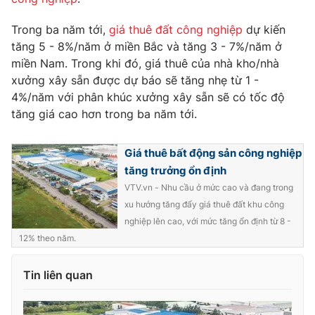
Trong ba năm tới,
giá thuê đất công nghiệp
dự kiến
tăng 5 - 8%/năm ở miền Bắc và tăng 3 - 7%/năm ở
miền Nam. Trong khi đó, giá thuê của nhà kho/nhà
THỜI BÁO VTV
xưởng xây sẵn được dự báo sẽ tăng nhẹ từ 1 -
4%/năm với phân khúc xưởng xây sẵn sẽ có tốc độ
tăng giá cao hơn trong ba năm tới.
Theo dõi báo trên
Giá thuê bất động sản công nghiệp
tăng trưởng ổn định
Cơ quan chủ quản:
Đài Truyền hình Việt Nam
VTV.vn - Nhu cầu ở mức cao và đang trong
Cơ quan báo chí:
Thời báo VTV
xu hướng tăng đẩy giá thuê đất khu công
Giấy phép hoạt động báo in và báo điện tử số 483/GP-BTTTT
nghiệp lên cao, với mức tăng ổn định từ 8 -
cấp ngày 29/12/2023
12% theo năm.
Tổng Biên tập:
Vũ Thanh Thủy
Phó Tổng Biên tập:
Nguyễn Thị Mỹ Hạnh, Phạm Quốc Thắng,
Tin liên quan
Nguyễn Trọng Ninh
Tổng đài VTV:
024.38 355 931 - 024.38 355 932