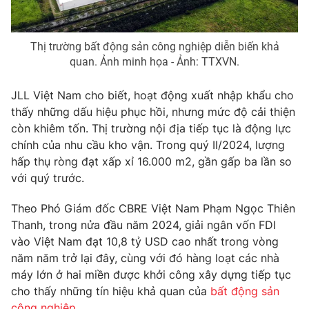
Photo
Infographic
Thị trường bất động sản công nghiệp diễn biến khả
Video
Shorts video
quan. Ảnh minh họa - Ảnh: TTXVN.
JLL Việt Nam cho biết, hoạt động xuất nhập khẩu cho
VTV Money
VTV Thể thao
thấy những dấu hiệu phục hồi, nhưng mức độ cải thiện
còn khiêm tốn. Thị trường nội địa tiếp tục là động lực
VTV Sức khoẻ
Bất động sản
chính của nhu cầu kho vận. Trong quý II/2024, lượng
hấp thụ ròng đạt xấp xỉ 16.000 m2, gần gấp ba lần so
với quý trước.
Thị trường 24h
Tấm lòng Việt
Theo Phó Giám đốc CBRE Việt Nam Phạm Ngọc Thiên
VTV4
Vươn mình bằng AI
Thanh, trong nửa đầu năm 2024, giải ngân vốn FDI
vào Việt Nam đạt 10,8 tỷ USD cao nhất trong vòng
năm năm trở lại đây, cùng với đó hàng loạt các nhà
VTV9
VTV8
máy lớn ở hai miền được khởi công xây dựng tiếp tục
cho thấy những tín hiệu khả quan của
bất động sản
Liên hệ tòa soạn
English
công nghiệp
.