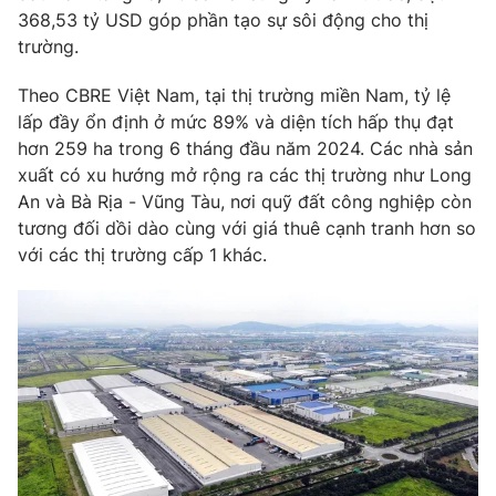
Phim VTV
368,53 tỷ USD góp phần tạo sự sôi động cho thị
Giải trí
trường.
Hậu trường
Điện ảnh
Đời sống
Nhân vật
Theo CBRE Việt Nam, tại thị trường miền Nam, tỷ lệ
Âm nhạc
lấp đầy ổn định ở mức 89% và diện tích hấp thụ đạt
Du lịch
Khán giả
hơn 259 ha trong 6 tháng đầu năm 2024. Các nhà sản
Giáo dục
Sao
xuất có xu hướng mở rộng ra các thị trường như Long
Làm đẹp
Giải sao mai
Tuyển sinh
An và Bà Rịa - Vũng Tàu, nơi quỹ đất công nghiệp còn
Công nghệ
Chất lượng cuộc sống
tương đối dồi dào cùng với giá thuê cạnh tranh hơn so
Học trực tuyến
với các thị trường cấp 1 khác.
Hitech Công nghệ tương lai
Giao lưu trực tuyến
Sản phẩm
Lịch phát sóng
Thị trường
Tư vấn
Chuyên mục khác
Emagazine
Podcast