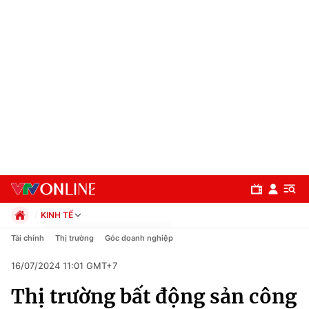
KINH TẾ
Chính trị
Tài chính
Thị trường
Góc doanh nghiệp
Xã hội
16/07/2024 11:01 GMT+7
Pháp luật
Chuyên mục
Kinh tế
Thị trường bất động sản công
Thể thao