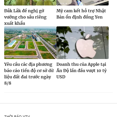
Đắk Lắk đề nghị gỡ
Mỹ cam kết hỗ trợ Nhật
vướng cho sầu riêng
Bản ổn định đồng Yen
xuất khẩu
Yêu cầu các địa phương
Doanh thu của Apple tại
báo cáo tiến độ cơ sở dữ
Ấn Độ lần đầu vượt 10 tỷ
liệu đất đai trước ngày
USD
8/8
THỜI BÁO VTV