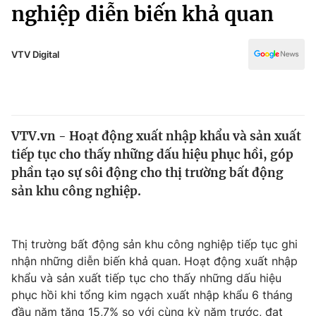
Chính trị
nghiệp diễn biến khả quan
Truyền hình
Văn hóa - Giải trí
Xã hội
Y tế
VTV Digital
Đời sống
Pháp luật
Công nghệ
Giáo dục
Y tế
VTV.vn - Hoạt động xuất nhập khẩu và sản xuất
tiếp tục cho thấy những dấu hiệu phục hồi, góp
Thế giới
phần tạo sự sôi động cho thị trường bất động
sản khu công nghiệp.
Tin tức
Kinh tế
Thế giới đó đây
Tài chính
Thị trường bất động sản khu công nghiệp tiếp tục ghi
Dữ liệu và đời sống
Câu chuyện quốc tế
nhận những diễn biến khả quan. Hoạt động xuất nhập
Thị trường
khẩu và sản xuất tiếp tục cho thấy những dấu hiệu
Truyền hình
Góc doanh nghiệp
phục hồi khi tổng kim ngạch xuất nhập khẩu 6 tháng
đầu năm tăng 15,7% so với cùng kỳ năm trước, đạt