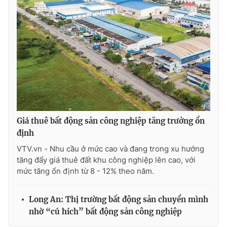
Ðiện thoại Thời báo VTV:
024.66 897 897
Email:
toasoan@vtv.vn
Liên hệ quảng cáo:
024-7300.7108
Giá thuê bất động sản công nghiệp tăng trưởng ổn
định
VTV.vn - Nhu cầu ở mức cao và đang trong xu hướng
tăng đẩy giá thuê đất khu công nghiệp lên cao, với
mức tăng ổn định từ 8 - 12% theo năm.
® Cấm sao chép dưới mọi hình thức nếu không có sự chấp
thuận bằng văn bản. Ghi rõ nguồn VTV.vn khi phát hành lại
thông tin từ website này.
Long An: Thị trường bất động sản chuyển mình
nhờ “cú hích” bất động sản công nghiệp