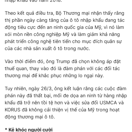
nhập khẩu vào năm 2018.
Email:
toasoan@vtv.vn
Liên hệ quảng cáo:
024-7300.7108
Theo kết quả điều tra, Bộ Thương mại nhận thấy rằng
thị phần ngày càng tăng của ô tô nhập khẩu đang tác
động tiêu cực đến an ninh quốc gia của Mỹ, vì nó làm
xói mòn nền công nghiệp Mỹ và làm giảm khả năng
phát triển công nghệ tiên tiến cho mục đích quân sự
của các nhà sản xuất ô tô trong nước.
Vào thời điểm đó, ông Trump đã chọn không áp đặt
thuế quan, thay vào đó là đàm phán với các đối tác
thương mại để khắc phục những lo ngại này.
Tuy nhiên, ngày 26/3, ông kết luận rằng các cuộc đàm
® Cấm sao chép dưới mọi hình thức nếu không có sự chấp
phán này đã thất bại, mối đe dọa an ninh từ hàng nhập
thuận bằng văn bản. Ghi rõ nguồn VTV.vn khi phát hành lại
khẩu đã trở nên tồi tệ hơn và việc sửa đổi USMCA và
thông tin từ website này.
KORUS đã không cải thiện vị thế của Mỹ trong hoạt
động thương mại ô tô.
* Kẻ khóc người cười