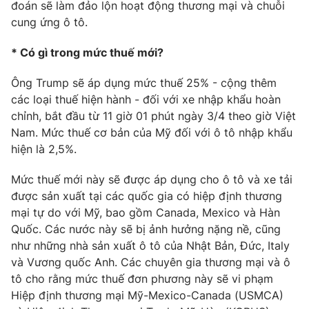
Phim VTV
đoán sẽ làm đảo lộn hoạt động thương mại và chuỗi
Giải trí
cung ứng ô tô.
Hậu trường
Điện ảnh
* Có gì trong mức thuế mới?
Đời sống
Nhân vật
Âm nhạc
Ông Trump sẽ áp dụng mức thuế 25% - cộng thêm
Du lịch
Khán giả
Giáo dục
Sao
các loại thuế hiện hành - đối với xe nhập khẩu hoàn
Làm đẹp
Giải sao mai
chỉnh, bắt đầu từ 11 giờ 01 phút ngày 3/4 theo giờ Việt
Tuyển sinh
Nam. Mức thuế cơ bản của Mỹ đối với ô tô nhập khẩu
Công nghệ
Chất lượng cuộc sống
hiện là 2,5%.
Học trực tuyến
Hitech Công nghệ tương lai
Giao lưu trực tuyến
Mức thuế mới này sẽ được áp dụng cho ô tô và xe tải
Sản phẩm
được sản xuất tại các quốc gia có hiệp định thương
mại tự do với Mỹ, bao gồm Canada, Mexico và Hàn
Lịch phát sóng
Thị trường
Quốc. Các nước này sẽ bị ảnh hưởng nặng nề, cũng
như những nhà sản xuất ô tô của Nhật Bản, Đức, Italy
Tư vấn
và Vương quốc Anh. Các chuyên gia thương mại và ô
Chuyên mục khác
tô cho rằng mức thuế đơn phương này sẽ vi phạm
Emagazine
Podcast
Hiệp định thương mại Mỹ-Mexico-Canada (USMCA)