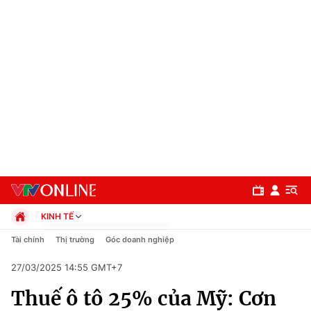
KINH TẾ
Chính trị
Tài chính
Thị trường
Góc doanh nghiệp
Xã hội
27/03/2025 14:55 GMT+7
Pháp luật
Chuyên mục
Kinh tế
Thuế ô tô 25% của Mỹ: Cơn
Thể thao