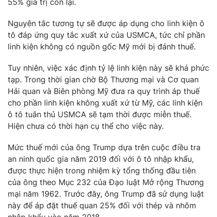
55% giá trị còn lại.
Nguyên tắc tương tự sẽ được áp dụng cho linh kiện ô
tô đáp ứng quy tắc xuất xứ của USMCA, tức chỉ phần
linh kiện không có nguồn gốc Mỹ mới bị đánh thuế.
THỜI BÁO VTV
Tuy nhiên, việc xác định tỷ lệ linh kiện này sẽ khá phức
Theo dõi báo trên
tạp. Trong thời gian chờ Bộ Thương mại và Cơ quan
Hải quan và Biên phòng Mỹ đưa ra quy trình áp thuế
cho phần linh kiện không xuất xứ từ Mỹ, các linh kiện
Cơ quan chủ quản:
Đài Truyền hình Việt Nam
ô tô tuân thủ USMCA sẽ tạm thời được miễn thuế.
Cơ quan báo chí:
Thời báo VTV
Hiện chưa có thời hạn cụ thể cho việc này.
Giấy phép hoạt động báo in và báo điện tử số 483/GP-BTTTT
cấp ngày 29/12/2023
Mức thuế mới của ông Trump dựa trên cuộc điều tra
Tổng Biên tập:
Vũ Thanh Thủy
an ninh quốc gia năm 2019 đối với ô tô nhập khẩu,
Phó Tổng Biên tập:
Nguyễn Thị Mỹ Hạnh, Phạm Quốc Thắng,
được thực hiện trong nhiệm kỳ tổng thống đầu tiên
Nguyễn Trọng Ninh
của ông theo Mục 232 của Đạo luật Mở rộng Thương
Tổng đài VTV:
024.38 355 931 - 024.38 355 932
mại năm 1962. Trước đây, ông Trump đã sử dụng luật
Ðiện thoại Thời báo VTV:
024.66 897 897
này để áp đặt thuế quan 25% đối với thép và nhôm