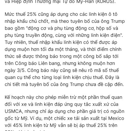
và Hiệp định Thương mại Tự do Mỹ-Hàn (KORUS).
Photo
Infographic
Mức thuế 25% cũng áp dụng cho các linh kiện ô tô
nhập khẩu chủ chốt, mà theo tuyên bố của ông Trump
Video
Shorts video
bao gồm "động cơ và phụ tùng động cơ, hộp số và
phụ tùng truyền động, cùng với những linh kiện điện".
Tuy nhiên, thuế nhập khẩu linh kiện có thể được áp
VTV Money
VTV Thể thao
dụng muộn hơn tối đa một tháng, và thời điểm chính
thức sẽ được thông báo trong một công bố sắp tới
VTV Sức khoẻ
Bất động sản
trên Công báo Liên bang, nhưng không muộn hơn
ngày 3/5. Công báo này cũng sẽ nêu rõ mã số thuế
Thị trường 24h
quan cụ thể cho từng loại linh kiện chịu thuế. Đây là
Tấm lòng Việt
chi tiết mà tuyên bố của ông Trump chưa đề cập đến.
VTV4
Vươn mình bằng AI
Kế hoạch này cho phép miễn trừ một phần thuế quan
đối với xe và linh kiện đáp ứng quy tắc xuất xứ của
VTV9
USMCA, nhưng chỉ áp dụng cho phần giá trị có nguồn
VTV8
gốc từ Mỹ. Ví dụ, một chiếc xe tải sản xuất tại Mexico
với 45% linh kiện từ Mỹ vẫn sẽ bị áp thuế 25% trên
Liên hệ tòa soạn
English