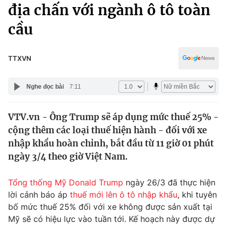
Chính trị
địa chấn với ngành ô tô toàn
Truyền hình
cầu
Văn hóa - Giải trí
Xã hội
Y tế
Đời sống
TTXVN
Pháp luật
Công nghệ
Giáo dục
Nghe đọc bài
7:11
Y tế
VTV.vn - Ông Trump sẽ áp dụng mức thuế 25% -
Thế giới
cộng thêm các loại thuế hiện hành - đối với xe
Tin tức
nhập khẩu hoàn chỉnh, bắt đầu từ 11 giờ 01 phút
Kinh tế
ngày 3/4 theo giờ Việt Nam.
Thế giới đó đây
Tài chính
Dữ liệu và đời sống
Câu chuyện quốc tế
Tổng thống Mỹ Donald Trump
ngày 26/3 đã thực hiện
Thị trường
lời cảnh báo áp
thuế mới lên ô tô nhập khẩu
, khi tuyên
bố mức thuế 25% đối với xe không được sản xuất tại
Truyền hình
Góc doanh nghiệp
Mỹ sẽ có hiệu lực vào tuần tới. Kế hoạch này được dự