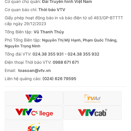
Cơ quan chủ quản:
Đài Truyền hình Việt Nam
Cơ quan báo chí:
Thời báo VTV
Giấy phép hoạt động báo in và báo điện tử số 483/GP-BTTTT
cấp ngày 29/12/2023
Tổng Biên tập:
Vũ Thanh Thủy
Phó Tổng Biên tập:
Nguyễn Thị Mỹ Hạnh, Phạm Quốc Thắng,
Nguyễn Trọng Ninh
Tổng đài VTV:
024.38 355 931 - 024.38 355 932
Ðiện thoại Thời báo VTV:
0988 671 671
Email:
toasoan@vtv.vn
Liên hệ quảng cáo:
(024) 626 79595