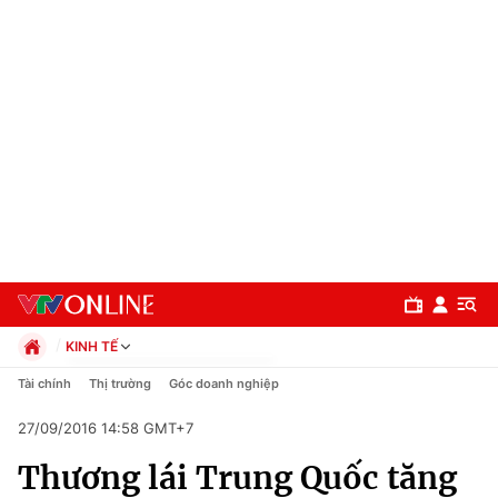
KINH TẾ
Chính trị
Tài chính
Thị trường
Góc doanh nghiệp
Xã hội
27/09/2016 14:58 GMT+7
Pháp luật
Chuyên mục
Kinh tế
Thương lái Trung Quốc tăng
Thể thao