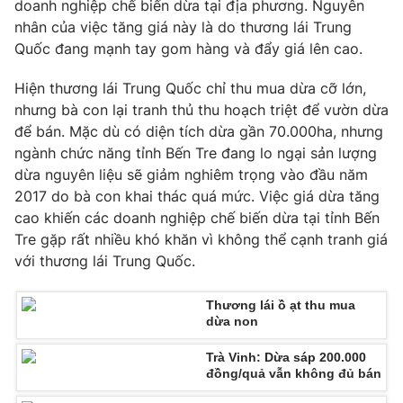
Phim VTV
doanh nghiệp chế biến dừa tại địa phương. Nguyên
Giải trí
nhân của việc tăng giá này là do thương lái Trung
Hậu trường
Quốc đang mạnh tay gom hàng và đẩy giá lên cao.
Điện ảnh
Đời sống
Nhân vật
Hiện thương lái Trung Quốc chỉ thu mua dừa cỡ lớn,
Âm nhạc
Du lịch
nhưng bà con lại tranh thủ thu hoạch triệt để vườn dừa
Khán giả
Giáo dục
Sao
để bán. Mặc dù có diện tích dừa gần 70.000ha, nhưng
Làm đẹp
Giải sao mai
ngành chức năng tỉnh Bến Tre đang lo ngại sản lượng
Tuyển sinh
dừa nguyên liệu sẽ giảm nghiêm trọng vào đầu năm
Công nghệ
Chất lượng cuộc sống
2017 do bà con khai thác quá mức. Việc giá dừa tăng
Học trực tuyến
Hitech Công nghệ tương lai
cao khiến các doanh nghiệp chế biến dừa tại tỉnh Bến
Giao lưu trực tuyến
Tre gặp rất nhiều khó khăn vì không thể cạnh tranh giá
Sản phẩm
với thương lái Trung Quốc.
Lịch phát sóng
Thị trường
Thương lái ồ ạt thu mua
Tư vấn
dừa non
Chuyên mục khác
Trà Vinh: Dừa sáp 200.000
đồng/quả vẫn không đủ bán
Emagazine
Podcast