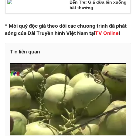
Bến Tre: Giá dừa lên xuống
bất thường
Photo
Infographic
* Mời quý độc giả theo dõi các chương trình đã phát
Video
Shorts video
sóng của Đài Truyền hình Việt Nam tại
TV Online
!
VTV Money
VTV Thể thao
Tin liên quan
VTV Sức khoẻ
Bất động sản
Thị trường 24h
Tấm lòng Việt
VTV4
Vươn mình bằng AI
VTV9
VTV8
Liên hệ tòa soạn
English