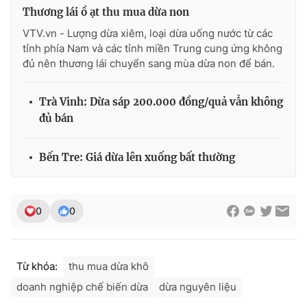
Thương lái ồ ạt thu mua dừa non
VTV.vn - Lượng dừa xiêm, loại dừa uống nước từ các
tỉnh phía Nam và các tỉnh miền Trung cung ứng không
đủ nên thương lái chuyển sang mùa dừa non để bán.
THỜI BÁO VTV
Trà Vinh: Dừa sáp 200.000 đồng/quả vẫn không
đủ bán
Theo dõi báo trên
Bến Tre: Giá dừa lên xuống bất thường
Cơ quan chủ quản:
Đài Truyền hình Việt Nam
Cơ quan báo chí:
Thời báo VTV
Giấy phép hoạt động báo in và báo điện tử số 483/GP-BTTTT
0
0
cấp ngày 29/12/2023
Tổng Biên tập:
Vũ Thanh Thủy
Phó Tổng Biên tập:
Nguyễn Thị Mỹ Hạnh, Phạm Quốc Thắng,
Từ khóa:
thu mua dừa khô
Nguyễn Trọng Ninh
doanh nghiệp chế biến dừa
dừa nguyên liệu
Tổng đài VTV:
024.38 355 931 - 024.38 355 932