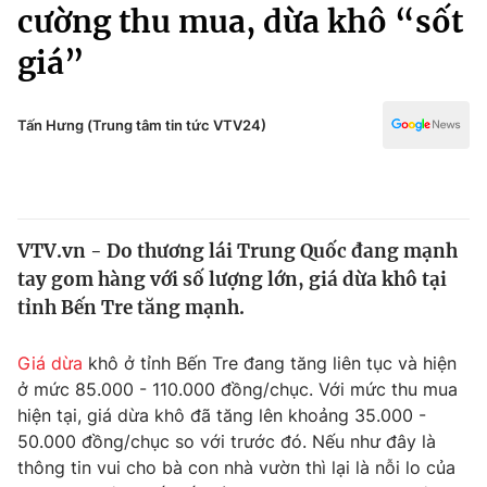
Chính trị
cường thu mua, dừa khô “sốt
Truyền hình
giá”
Văn hóa - Giải trí
Xã hội
Y tế
Đời sống
Tấn Hưng (Trung tâm tin tức VTV24)
Pháp luật
Công nghệ
Giáo dục
Y tế
VTV.vn - Do thương lái Trung Quốc đang mạnh
Thế giới
tay gom hàng với số lượng lớn, giá dừa khô tại
Tin tức
tỉnh Bến Tre tăng mạnh.
Kinh tế
Thế giới đó đây
Giá dừa
khô ở tỉnh Bến Tre đang tăng liên tục và hiện
Tài chính
Dữ liệu và đời sống
ở mức 85.000 - 110.000 đồng/chục. Với mức thu mua
Câu chuyện quốc tế
Thị trường
hiện tại, giá dừa khô đã tăng lên khoảng 35.000 -
50.000 đồng/chục so với trước đó. Nếu như đây là
Truyền hình
Góc doanh nghiệp
thông tin vui cho bà con nhà vườn thì lại là nỗi lo của