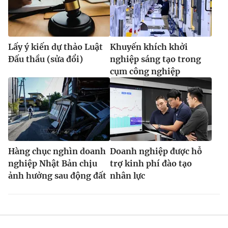
Ðiện thoại Thời báo VTV:
024.66 897 897
Email:
toasoan@vtv.vn
Liên hệ quảng cáo:
024-7300.7108
Lấy ý kiến dự thảo Luật
Khuyến khích khởi
Đấu thầu (sửa đổi)
nghiệp sáng tạo trong
cụm công nghiệp
Hàng chục nghìn doanh
Doanh nghiệp được hỗ
nghiệp Nhật Bản chịu
trợ kinh phí đào tạo
ảnh hưởng sau động đất
nhân lực
® Cấm sao chép dưới mọi hình thức nếu không có sự chấp
thuận bằng văn bản. Ghi rõ nguồn VTV.vn khi phát hành lại
thông tin từ website này.