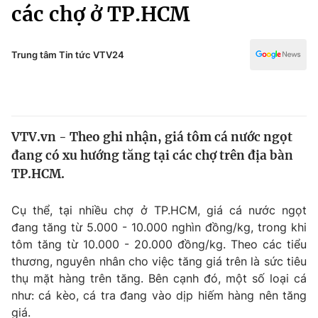
Chính trị
các chợ ở TP.HCM
Truyền hình
Văn hóa - Giải trí
Xã hội
Y tế
Trung tâm Tin tức VTV24
Đời sống
Pháp luật
Công nghệ
Giáo dục
Y tế
VTV.vn - Theo ghi nhận, giá tôm cá nước ngọt
đang có xu hướng tăng tại các chợ trên địa bàn
Thế giới
TP.HCM.
Tin tức
Kinh tế
Cụ thể, tại nhiều chợ ở TP.HCM, giá cá nước ngọt
Thế giới đó đây
đang tăng từ 5.000 - 10.000 nghìn đồng/kg, trong khi
Tài chính
tôm tăng từ 10.000 - 20.000 đồng/kg. Theo các tiểu
Dữ liệu và đời sống
Câu chuyện quốc tế
thương, nguyên nhân cho việc tăng giá trên là sức tiêu
Thị trường
thụ mặt hàng trên tăng. Bên cạnh đó, một số loại cá
Truyền hình
như: cá kèo, cá tra đang vào dịp hiếm hàng nên tăng
Góc doanh nghiệp
giá.