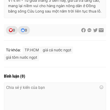
VTV.vn - Từ giữa tháng 3 đến nay, giá cá tra tăng cao,
mang lại niềm vui cho hàng ngàn nông dân ở Đồng
Photo
Infographic
bằng sông Cửu Long sau một năm trời liên tục thua lỗ.
Video
Shorts video
0
0
VTV Money
VTV Thể thao
Từ khóa:
TP.HCM
giá cá nước ngọt
VTV Sức khoẻ
Bất động sản
giá tôm nước ngọt
Thị trường 24h
Tấm lòng Việt
Bình luận
(
0
)
VTV4
Vươn mình bằng AI
VTV9
VTV8
Liên hệ tòa soạn
English