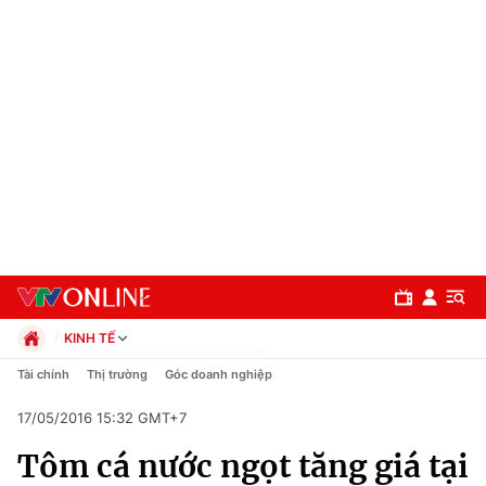
KINH TẾ
Chính trị
Tài chính
Thị trường
Góc doanh nghiệp
Xã hội
17/05/2016 15:32 GMT+7
Pháp luật
Chuyên mục
Kinh tế
Tôm cá nước ngọt tăng giá tại
Thể thao