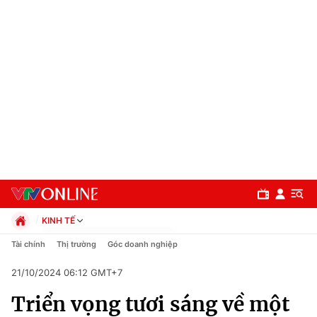
KINH TẾ
Chính trị
Tài chính
Thị trường
Góc doanh nghiệp
Xã hội
21/10/2024 06:12 GMT+7
Pháp luật
Chuyên mục
Kinh tế
Triển vọng tươi sáng về một
Thể thao