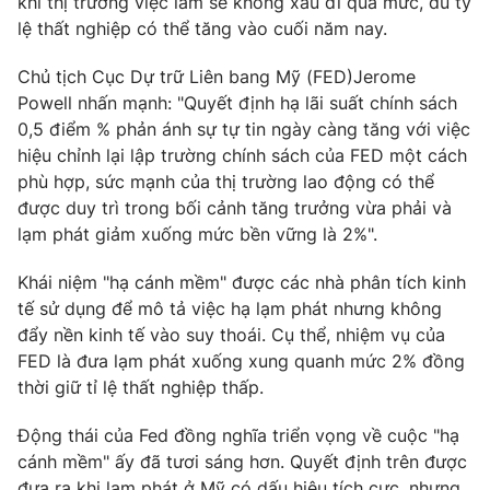
khi thị trường việc làm sẽ không xấu đi quá mức, dù tỷ
lệ thất nghiệp có thể tăng vào cuối năm nay.
Chủ tịch Cục Dự trữ Liên bang Mỹ (FED)Jerome
Powell nhấn mạnh: "Quyết định hạ lãi suất chính sách
0,5 điểm % phản ánh sự tự tin ngày càng tăng với việc
hiệu chỉnh lại lập trường chính sách của FED một cách
phù hợp, sức mạnh của thị trường lao động có thể
được duy trì trong bối cảnh tăng trưởng vừa phải và
lạm phát giảm xuống mức bền vững là 2%".
Khái niệm "hạ cánh mềm" được các nhà phân tích kinh
tế sử dụng để mô tả việc hạ lạm phát nhưng không
đẩy nền kinh tế vào suy thoái. Cụ thể, nhiệm vụ của
FED là đưa lạm phát xuống xung quanh mức 2% đồng
thời giữ tỉ lệ thất nghiệp thấp.
Động thái của Fed đồng nghĩa triển vọng về cuộc "hạ
cánh mềm" ấy đã tươi sáng hơn. Quyết định trên được
đưa ra khi lạm phát ở Mỹ có dấu hiệu tích cực, nhưng