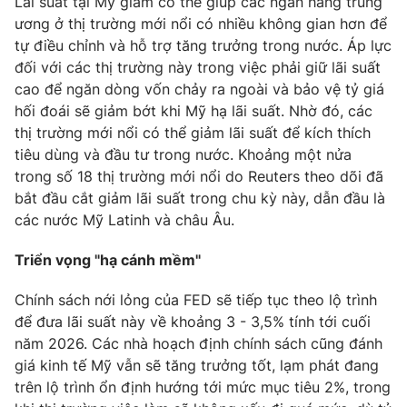
Lãi suất tại Mỹ giảm có thể giúp các ngân hàng trung
Email:
toasoan@vtv.vn
ương ở thị trường mới nổi có nhiều không gian hơn để
Liên hệ quảng cáo:
024-7300.7108
tự điều chỉnh và hỗ trợ tăng trưởng trong nước. Áp lực
đối với các thị trường này trong việc phải giữ lãi suất
cao để ngăn dòng vốn chảy ra ngoài và bảo vệ tỷ giá
hối đoái sẽ giảm bớt khi Mỹ hạ lãi suất. Nhờ đó, các
thị trường mới nổi có thể giảm lãi suất để kích thích
tiêu dùng và đầu tư trong nước. Khoảng một nửa
trong số 18 thị trường mới nổi do Reuters theo dõi đã
bắt đầu cắt giảm lãi suất trong chu kỳ này, dẫn đầu là
các nước Mỹ Latinh và châu Âu.
Triển vọng "hạ cánh mềm"
® Cấm sao chép dưới mọi hình thức nếu không có sự chấp
Chính sách nới lỏng của FED sẽ tiếp tục theo lộ trình
thuận bằng văn bản. Ghi rõ nguồn VTV.vn khi phát hành lại
thông tin từ website này.
để đưa lãi suất này về khoảng 3 - 3,5% tính tới cuối
năm 2026. Các nhà hoạch định chính sách cũng đánh
giá kinh tế Mỹ vẫn sẽ tăng trưởng tốt, lạm phát đang
trên lộ trình ổn định hướng tới mức mục tiêu 2%, trong