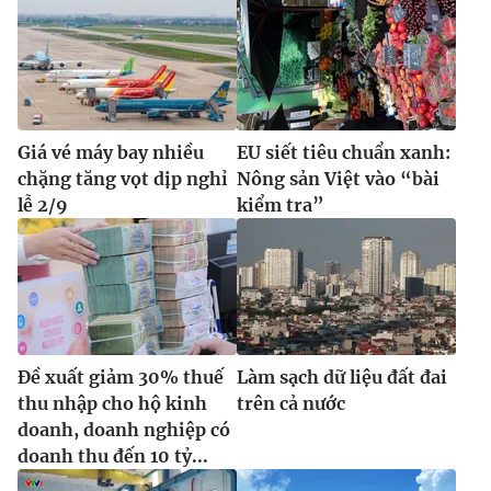
Giá vé máy bay nhiều
EU siết tiêu chuẩn xanh:
chặng tăng vọt dịp nghỉ
Nông sản Việt vào “bài
lễ 2/9
kiểm tra”
Đề xuất giảm 30% thuế
Làm sạch dữ liệu đất đai
thu nhập cho hộ kinh
trên cả nước
doanh, doanh nghiệp có
doanh thu đến 10 tỷ...