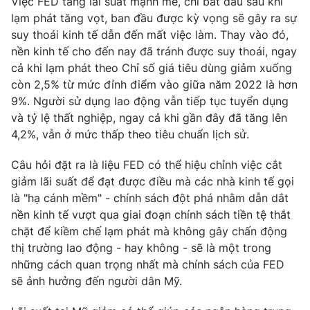
Việc FED tăng lãi suất mạnh mẽ, chỉ bắt đầu sau khi
lạm phát tăng vọt, ban đầu được kỳ vọng sẽ gây ra sự
suy thoái kinh tế dẫn đến mất việc làm. Thay vào đó,
nền kinh tế cho đến nay đã tránh được suy thoái, ngay
THỜI BÁO VTV
cả khi lạm phát theo Chỉ số giá tiêu dùng giảm xuống
còn 2,5% từ mức đỉnh điểm vào giữa năm 2022 là hơn
9%. Người sử dụng lao động vẫn tiếp tục tuyển dụng
Theo dõi báo trên
và tỷ lệ thất nghiệp, ngay cả khi gần đây đã tăng lên
4,2%, vẫn ở mức thấp theo tiêu chuẩn lịch sử.
Cơ quan chủ quản:
Đài Truyền hình Việt Nam
Câu hỏi đặt ra là liệu FED có thể hiệu chỉnh việc cắt
Cơ quan báo chí:
Thời báo VTV
giảm lãi suất để đạt được điều mà các nhà kinh tế gọi
Giấy phép hoạt động báo in và báo điện tử số 483/GP-BTTTT
là "hạ cánh mềm" - chính sách đột phá nhằm dẫn dắt
cấp ngày 29/12/2023
nền kinh tế vượt qua giai đoạn chính sách tiền tệ thắt
Tổng Biên tập:
Vũ Thanh Thủy
chặt để kiềm chế lạm phát mà không gây chấn động
Phó Tổng Biên tập:
Nguyễn Thị Mỹ Hạnh, Phạm Quốc Thắng,
thị trường lao động - hay không - sẽ là một trong
Nguyễn Trọng Ninh
những cách quan trọng nhất mà chính sách của FED
Tổng đài VTV:
024.38 355 931 - 024.38 355 932
sẽ ảnh hưởng đến người dân Mỹ.
Ðiện thoại Thời báo VTV:
024.66 897 897