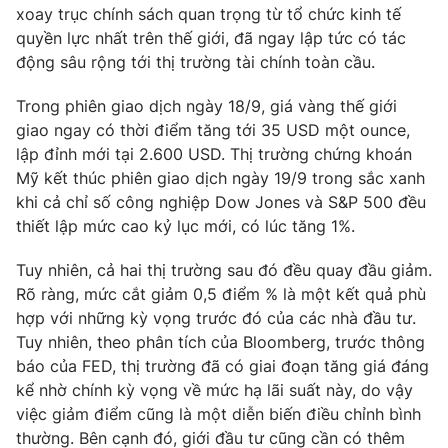
Phim VTV
xoay trục chính sách quan trọng từ tổ chức kinh tế
Giải trí
quyền lực nhất trên thế giới, đã ngay lập tức có tác
Hậu trường
động sâu rộng tới thị trường tài chính toàn cầu.
Điện ảnh
Đời sống
Nhân vật
Âm nhạc
Trong phiên giao dịch ngày 18/9, giá vàng thế giới
Du lịch
Khán giả
giao ngay có thời điểm tăng tới 35 USD một ounce,
Giáo dục
Sao
lập đỉnh mới tại 2.600 USD. Thị trường chứng khoán
Làm đẹp
Giải sao mai
Mỹ kết thúc phiên giao dịch ngày 19/9 trong sắc xanh
Tuyển sinh
Công nghệ
Chất lượng cuộc sống
khi cả chỉ số công nghiệp Dow Jones và S&P 500 đều
Học trực tuyến
thiết lập mức cao kỷ lục mới, có lúc tăng 1%.
Hitech Công nghệ tương lai
Giao lưu trực tuyến
Tuy nhiên, cả hai thị trường sau đó đều quay đầu giảm.
Sản phẩm
Rõ ràng, mức cắt giảm 0,5 điểm % là một kết quả phù
Lịch phát sóng
Thị trường
hợp với những kỳ vọng trước đó của các nhà đầu tư.
Tuy nhiên, theo phân tích của Bloomberg, trước thông
Tư vấn
báo của FED, thị trường đã có giai đoạn tăng giá đáng
Chuyên mục khác
kể nhờ chính kỳ vọng về mức hạ lãi suất này, do vậy
việc giảm điểm cũng là một diễn biến điều chỉnh bình
Emagazine
Podcast
thường. Bên cạnh đó, giới đầu tư cũng cần có thêm