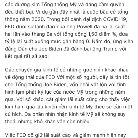
các đương kim Tổng thống Mỹ và đảng cầm quyền
đều thất bại. Ví dụ gần đây nhất là cuộc bầu cử tổng
thống năm 2020. Trong bối cảnh đại dịch COVID-19,
FED dưới sự lãnh đạo của ông Powell đã hạ lãi suất
hai lần vào tháng Ba với tổng cộng 1,50 điểm %, đưa
tỷ lệ lãi suất xuống mức gần bằng 0. Năm đó, ứng viên
đảng Dân chủ Joe Biden đã đánh bại ông Trump với
kết quả rất sít sao.
Các chuyên gia kinh tế có những góc nhìn khác nhau
về động thái của FED Với một số người, đây là tin tốt
cho Tổng thống Joe Biden, vốn phải vật lộn với tình
hình lạm phát kỷ lục của nước Mỹ trong những năm
qua. Với số khác, cắt giảm lãi suất cũng cho thấy việc
kìm hãm quá lâu khiến nền kinh tế Mỹ thực sự cần một
cú hích. Đa phần nhìn nhận kinh tế Mỹ sẽ không suy
thoái nhưng khó khăn vẫn còn nhiều.
Việc FED cố giữ lãi suất cao và giảm mạnh hiện nay