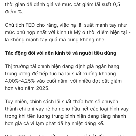
thời gian để đánh giá về mức cắt giảm lãi suất 0,5
Photo
Infographic
điểm %.
Chủ tịch FED cho rằng, việc hạ lãi suất mạnh tay như
Video
Shorts video
mức phù hợp nhất với kinh tế Mỹ ở thời điểm hiện tại -
là không mạnh tay quá mà cũng không nhẹ.
VTV Money
VTV Thể thao
Tác động đối với nền kinh tế và người tiêu dùng
VTV Sức khoẻ
Bất động sản
Thị trường tài chính hiện đang định giá ngân hàng
trung ương để tiếp tục hạ lãi suất xuống khoảng
Thị trường 24h
Tấm lòng Việt
4,00%-4,25% vào cuối năm, với nhiều đợt cắt giảm
hơn vào năm 2025.
VTV4
Vươn mình bằng AI
Tuy nhiên, chính sách lãi suất thấp hơn sẽ chuyển
thành chi phí vay rẻ hơn cho hầu hết các loại hình vay
VTV9
VTV8
trong khi tiền lương trung bình hiện đang tăng nhanh
hơn giá cả vì lạm phát đã hạ nhiệt đáng kể.
Liên hệ tòa soạn
English