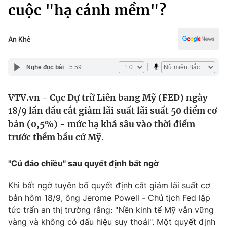
Chính trị
cuộc "hạ cánh mềm"?
Truyền hình
Văn hóa - Giải trí
Xã hội
Y tế
An Khê
Đời sống
Pháp luật
Công nghệ
Nghe đọc bài
5:59
Giáo dục
Y tế
VTV.vn - Cục Dự trữ Liên bang Mỹ (FED) ngày
18/9 lần đầu cắt giảm lãi suất lãi suất 50 điểm cơ
Thế giới
bản (0,5%) - mức hạ khá sâu vào thời điểm
trước thềm bầu cử Mỹ.
Tin tức
Kinh tế
Thế giới đó đây
"Cú đảo chiều" sau quyết định bất ngờ
Tài chính
Dữ liệu và đời sống
Câu chuyện quốc tế
Khi bất ngờ tuyên bố quyết định cắt giảm lãi suất cơ
Thị trường
bản hôm 18/9, ông Jerome Powell - Chủ tịch Fed lập
Truyền hình
tức trấn an thị trường rằng: "Nền kinh tế Mỹ vẫn vững
Góc doanh nghiệp
vàng và không có dấu hiệu suy thoái". Một quyết định