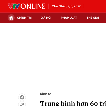
Chủ Nhật, 9/8/2026
CHÍNH TRỊ
XÃ HỘI
PHÁP LUẬT
THẾ GIỚI
Chính trị
Xã hội
Thế giới
Kinh tế
Tin tức
Tài chính
Thế giới đó đây
Thị trường
Câu chuyện quốc tế
Góc doanh nghiệp
Dữ liệu và đời sống
Kinh tế
Trung bình hơn 60 tr