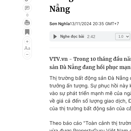
Nẵng
0
Sơn Nghĩa
13/11/2024 20:35 GMT+7
Giải trí
Đời sống
2:42
Nghe đọc bài
Điện ảnh
Du lịch
Âm nhạc
Làm đẹp
VTV.vn - Trong 10 tháng đầu năm 
Sao
Chất lượng cuộc sốn
sản Đà Nẵng đang hồi phục mạnh
Thị trường bất động sản Đà Nẵng 
trưởng ấn tượng. Sự phục hồi này
vào sự phát triển mạnh mẽ của ngà
về giá cả đến số lượng giao dịch,
của thị trường bất động sản của ca
Theo báo cáo "Toàn cảnh thị trườ
vừa được PropertyGuru Việt Nam c