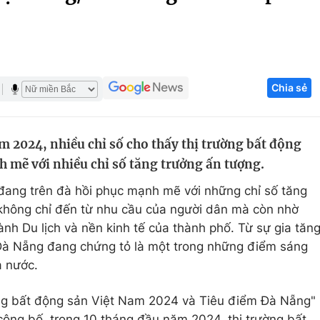
Góc ảnh
Giáo dục
Công nghệ
Chia sẻ
Tuyển sinh
Hitech Công ng
Học trực tuyến
Sản phẩm
2024, nhiều chỉ số cho thấy thị trường bất động
g
Thị trường
 mẽ với nhiều chỉ số tăng trưởng ấn tượng.
Tư vấn
đang trên đà hồi phục mạnh mẽ với những chỉ số tăng
 không chỉ đến từ nhu cầu của người dân mà còn nhờ
nh Du lịch và nền kinh tế của thành phố. Từ sự gia tăn
 Đà Nẵng đang chứng tỏ là một trong những điểm sáng
̉ nước.
ng bất động sản Việt Nam 2024 và Tiêu điểm Đà Nẵng"
ông bố, trong 10 tháng đầu năm 2024, thị trường bất