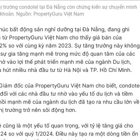
thị trường condotel tại Đà Nẵng còn chứng kiến sự chuyển mình
 khoản. Nguồn: PropertyGuru Việt Nam
húc bất động sản nghỉ dưỡng tại Đà Nẵng, đang ghi
u từ PropertyGuru Việt Nam cho thấy giá bán của
22% so với cùng kỳ năm 2023. Sự tăng trưởng này không
từ sự gia tăng mạnh mẽ trong mức độ quan tâm của các
hờ vào lợi thế phát triển mạnh mẽ của ngành Du lịch,
u hút nhiều nhà đầu tư từ Hà Nội và TP. Hồ Chí Minh.
iám đốc của PropertyGuru Việt Nam cho biết, condote
ối với các nhà đầu tư nhờ vào yếu tố du lịch và tiềm
hồi mạnh mẽ của ngành du lịch đã tạo ra nhu cầu lớn về
hị trường trở nên sôi động hơn.
 cũng là một yếu tố quan trọng, với tỷ lệ tăng giá cho
24 so với quý 1/2024. Điều này tạo ra một dòng tiền ổn