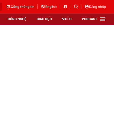
Cổng thông tin
English
Đăng nhập
CÔNG NGHỆ
GIÁO DỤC
VIDEO
PODCAST
VTV Money
VTV Thể thao
VTV Sức khoẻ
Bất động sản
Thị trường 24h
Tấm lòng Việt
Vươn mình bằng AI
VTV4
VTV8
VTV9
Lịch phát sóng
Giao lưu trực tuyến
Sự kiện