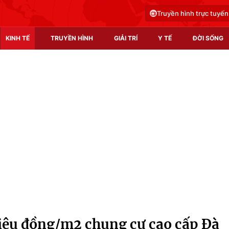
Truyền hình trực tuyến
KINH TẾ
TRUYỀN HÌNH
GIẢI TRÍ
Y TẾ
ĐỜI SỐNG
Pháp luật
Y tế
Truyền hình
Multimedia
Phim VTV
Video
Hậu trường
Shorts video
Nhân vật
Podcast
Khán giả
EMagazine
Giải sao mai
Photo
iệu đồng/m2 chung cư cao cấp Đà
Infographic