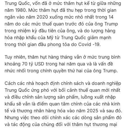
Trung Quốc, vốn đã ở mức thâm hụt kể từ giữa những
Ðiện thoại Thời báo VTV:
024.66 897 897
năm 1980. Mức thâm hụt đã thu hẹp trong thời gian
Email:
toasoan@vtv.vn
ngắn vào năm 2020 xuống mức nhỏ nhất trong 14
Liên hệ quảng cáo:
024-7300.7108
năm do các mức thuế quan trước đó của ông Trump
trong nhiệm kỳ đầu tiên của ông, và do lượng hàng
hóa nhập khẩu của Mỹ từ Trung Quốc giảm mạnh
trong thời gian đầu phong tỏa do Covid -19.
Tuy nhiên, thâm hụt hàng tháng vẫn ở mức trung bình
khoảng 70 tỷ USD trong hai năm qua và là vấn đề
nhức nhối trong chính quyền thứ hai của ông Trump.
Cách các nhà hoạch định chính sách và doanh nghiệp
Trung Quốc ứng phó với bối cảnh thuế quan mới nhất
và điều chỉnh sản lượng sản phẩm, luồng xuất nhập
® Cấm sao chép dưới mọi hình thức nếu không có sự chấp
khẩu sẽ vẫn là điểm quan tâm chính của các nhà kinh
thuận bằng văn bản. Ghi rõ nguồn VTV.vn khi phát hành lại
tế và thương nhân hàng hóa vào năm 2025 và sau đó.
thông tin từ website này.
Nhưng việc theo dõi chính xác các dòng sản phẩm đó
và tác động của chúng đối với thâm hụt thương mại