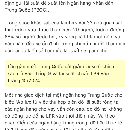
Phim VTV
định gửi lãi suất đề xuất lên Ngân hàng Nhân dân
Giải trí
Trung Quốc (PBOC).
Hậu trường
Điện ảnh
Trong cuộc khảo sát của Reuters với 33 nhà quan sát
Đời sống
Nhân vật
thị trường vừa được thực hiện, 29 người, tương đương
Âm nhạc
Du lịch
Khán giả
88% số người được hỏi, kỳ vọng cả LPR một năm và
Giáo dục
Sao
năm năm đều sẽ ổn định, trong khi bốn người tham gia
Làm đẹp
Giải sao mai
còn lại dự kiến ​​cả hai mức lãi suất sẽ giảm nhẹ.
Tuyển sinh
Công nghệ
Chất lượng cuộc sống
Học trực tuyến
Lần gần nhất Trung Quốc cắt giảm lãi suất chính
Hitech Công nghệ tương lai
Giao lưu trực tuyến
sách là vào tháng 9 và lãi suất chuẩn LPR vào
Sản phẩm
tháng 10/2024.
Lịch phát sóng
Thị trường
Một nhà giao dịch tại một ngân hàng Trung Quốc cho
biết: "Áp lực từ việc thu hẹp biên độ lãi suất ròng tại
Tư vấn
các ngân hàng cho vay vẫn còn cao, do đó họ không
Chuyên mục khác
có động lực để hạ LPR vào thời điểm này. Và theo
Emagazine
Podcast
quan điểm của ngân hàng trung ương, dữ liệu thực tế
từ 2 tháng đầu năm nay là tốt, vì vậy rõ ràng đây