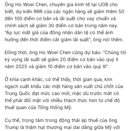
Ông Ho Woei Chen, chuyên gia kinh tế tại UOB cho
biết, dự kiến ​​RRR của các ngân hàng sẽ giảm thêm 50
đến 100 điểm cơ bản và lãi suất cho vay chuẩn và
chính sách sẽ giảm 30 điểm cơ bản trong năm nay.
THỜI BÁO VTV
"Áp lực mất giá của đồng nhân dân tệ có thể ảnh
hưởng đến thời điểm cắt giảm lãi suất", ông nói thêm.
Đồng thời, ông Ho Woei Chen cũng dự báo: "Chúng tôi
Theo dõi báo trên
kỳ ​​vọng lãi suất sẽ giảm 20 điểm cơ bản vào quý II
năm 2025 và giảm 10 điểm cơ bản vào quý III".
Cơ quan chủ quản:
Đài Truyền hình Việt Nam
Ở khía cạnh khác, có thể thấy, thời gian qua, kim
Cơ quan báo chí:
Thời báo VTV
ngạch xuất khẩu các mặt hàng sản xuất chủ chốt của
Giấy phép hoạt động báo in và báo điện tử số 483/GP-BTTTT
Trung Quốc đạt mức cao mới, mặc dù trước mắt có
cấp ngày 29/12/2023
thể phải đối mặt với nhiều thách thức hơn từ chế độ
Tổng Biên tập:
Vũ Thanh Thủy
thuế quan của Tổng thống Mỹ.
Phó Tổng Biên tập:
Nguyễn Thị Mỹ Hạnh, Phạm Quốc Thắng,
Nguyễn Trọng Ninh
Cụ thể, trọng tâm trong động thái áp thuế của ông
Tổng đài VTV:
024.38 355 931 - 024.38 355 932
Trump là thâm hụt thương mại dai dẳng giữa Mỹ với