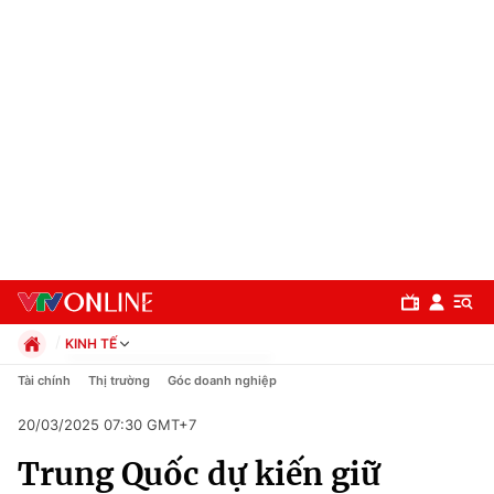
KINH TẾ
Chính trị
Tài chính
Thị trường
Góc doanh nghiệp
Xã hội
20/03/2025 07:30 GMT+7
Pháp luật
Chuyên mục
Kinh tế
Trung Quốc dự kiến giữ
Thể thao