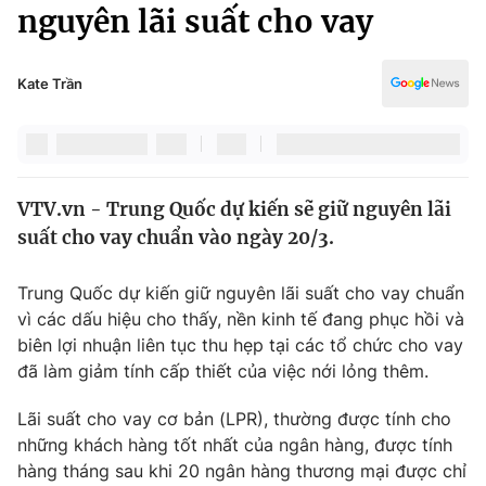
Chính trị
nguyên lãi suất cho vay
Truyền hình
Văn hóa - Giải trí
Xã hội
Y tế
Kate Trần
Đời sống
Pháp luật
Công nghệ
Giáo dục
Y tế
VTV.vn - Trung Quốc dự kiến ​​sẽ giữ nguyên lãi
suất cho vay chuẩn vào ngày 20/3.
Thế giới
Trung Quốc dự kiến ​​giữ nguyên lãi suất cho vay chuẩn
Tin tức
vì các dấu hiệu cho thấy, nền kinh tế đang phục hồi và
Kinh tế
biên lợi nhuận liên tục thu hẹp tại các tổ chức cho vay
Thế giới đó đây
Tài chính
đã làm giảm tính cấp thiết của việc nới lỏng thêm.
Dữ liệu và đời sống
Câu chuyện quốc tế
Thị trường
Lãi suất cho vay cơ bản (LPR), thường được tính cho
những khách hàng tốt nhất của ngân hàng, được tính
Truyền hình
Góc doanh nghiệp
hàng tháng sau khi 20 ngân hàng thương mại được chỉ