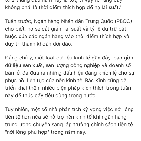
không phải là thời điểm thích hợp để hạ lãi suất."
Photo
Infographic
Tuần trước, Ngân hàng Nhân dân Trung Quốc (PBOC)
Video
Shorts video
cho biết, họ sẽ cắt giảm lãi suất và tỷ lệ dự trữ bắt
buộc của các ngân hàng vào thời điểm thích hợp và
duy trì thanh khoản dồi dào.
VTV Money
VTV Thể thao
Đáng chú ý, một loạt dữ liệu kinh tế gần đây, bao gồm
VTV Sức khoẻ
Bất động sản
dữ liệu sản xuất, sản lượng công nghiệp và doanh số
bán lẻ, đã đưa ra những dấu hiệu đáng khích lệ cho sự
phục hồi liên tục của nền kinh tế. Bắc Kinh cũng đã
Thị trường 24h
Tấm lòng Việt
triển khai thêm nhiều biện pháp kích thích trong tuần
này để thúc đẩy tiêu dùng trong nước.
VTV4
Vươn mình bằng AI
Tuy nhiên, một số nhà phân tích kỳ vọng việc nới lỏng
tiền tệ hơn nữa sẽ hỗ trợ nền kinh tế khi ngân hàng
VTV9
VTV8
trung ương chuyển sang lập trường chính sách tiền tệ
"nới lỏng phù hợp" trong năm nay.
Liên hệ tòa soạn
English