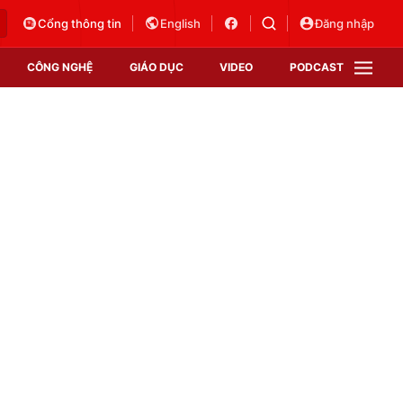
Cổng thông tin
English
Đăng nhập
CÔNG NGHỆ
GIÁO DỤC
VIDEO
PODCAST
VTV Money
VTV Thể thao
VTV Sức khoẻ
Bất động sản
Thị trường 24h
Tấm lòng Việt
Vươn mình bằng AI
VTV4
VTV8
VTV9
Lịch phát sóng
Giao lưu trực tuyến
Sự kiện