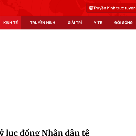
Truyền hình trực tuyến
KINH TẾ
TRUYỀN HÌNH
GIẢI TRÍ
Y TẾ
ĐỜI SỐNG
Pháp luật
Y tế
Truyền hình
Multimedia
Phim VTV
Video
Hậu trường
Shorts video
Nhân vật
Podcast
Khán giả
EMagazine
Giải sao mai
Photo
ỷ lục đồng Nhân dân tệ
Infographic