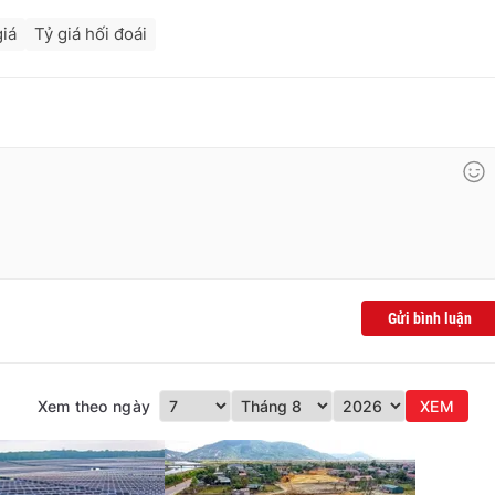
giá
Tỷ giá hối đoái
Gửi bình luận
Xem theo ngày
XEM