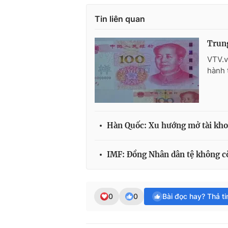
Tin liên quan
Trung
VTV.v
hành 
Hàn Quốc: Xu hướng mở tài kho
IMF: Đồng Nhân dân tệ không cò
0
0
Bài đọc hay? Thả t