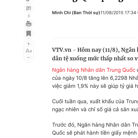
Minh Chi (Ban Thời sự)
11/08/2015 17:34
0
Giải trí
Đời sống
Điện ảnh
Du lịch
VTV.vn - Hôm nay (11/8), Ngân
Âm nhạc
Làm đẹp
dân tệ xuống mức thấp nhất so 
Sao
Chất lượng cuộc sốn
Ngân hàng Nhân dân Trung Quốc
đ
của ngày 10/8 tăng lên 6,2298 Nhâ
việc giảm 1,9% này sẽ giúp tỷ giá 
Cuối tuần qua, xuất khẩu của Trung
ngạc nhiên và chỉ số giá cả sản x
Trước đó, Ngân hàng Nhân dân Tru
Quốc sẽ phát hành tiền giấy mệnh 