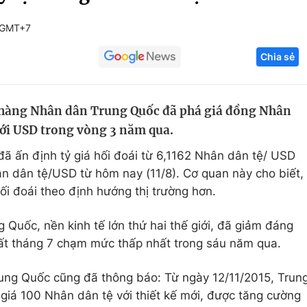
Góc ảnh
 GMT+7
Chia sẻ
Giáo dục
Công nghệ
Tuyển sinh
Hitech Công ng
 hàng Nhân dân Trung Quốc đã phá giá đồng Nhân
Học trực tuyến
Sản phẩm
với USD trong vòng 3 năm qua.
g
Thị trường
ã ấn định tỷ giá hối đoái từ 6,1162 Nhân dân tệ/ USD
Tư vấn
n dân tệ/USD từ hôm nay (11/8). Cơ quan này cho biết,
hối đoái theo định hướng thị trường hơn.
 Quốc, nền kinh tế lớn thứ hai thế giới, đã giảm đáng
uất tháng 7 chạm mức thấp nhất trong sáu năm qua.
ng Quốc cũng đã thông báo: Từ ngày 12/11/2015, Trun
giá 100 Nhân dân tệ với thiết kế mới, được tăng cường