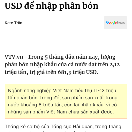
Chính trị
USD để nhập phân bón
Truyền hình
Văn hóa - Giải trí
Xã hội
Y tế
Kate Trần
Đời sống
Pháp luật
Công nghệ
Giáo dục
Y tế
VTV.vn -Trong 5 tháng đầu năm nay, lượng
phân bón nhập khẩu của cả nước đạt trên 2,12
Thế giới
triệu tấn, trị giá trên 681,9 triệu USD.
Tin tức
Kinh tế
Ngành nông nghiệp Việt Nam tiêu thụ 11-12 triệu
Thế giới đó đây
tấn phân bón, trong đó, sản phẩm sản xuất trong
Tài chính
Dữ liệu và đời sống
nước khoảng 8 triệu tấn, còn lại nhập khẩu, vì có
Câu chuyện quốc tế
Thị trường
những sản phẩm Việt Nam chưa sản xuất được.
Truyền hình
Góc doanh nghiệp
Thống kê sơ bộ của Tổng cục Hải quan, trong tháng