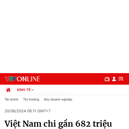
KINH TẾ
Chính trị
Tài chính
Thị trường
Góc doanh nghiệp
Xã hội
20/06/2024 08:11 GMT+7
Pháp luật
Chuyên mục
Kinh tế
Việt Nam chi gần 682 triệu
Thể thao