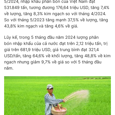
Phim VTV
5/2024, nhập khẩu phân bón của Việt Nam đạt
Giải trí
531.849 tấn, tương đương 176,64 triệu USD, tăng 7,4%
Hậu trường
về lượng, tăng 8,3% kim ngạch so với tháng 4/2024.
Điện ảnh
So với tháng 5/2023 tăng mạnh 37,5% về lượng, tăng
Đời sống
Nhân vật
43,8% kim ngạch và tăng 4,6% về giá.
Âm nhạc
Du lịch
Khán giả
Giáo dục
Sao
Lũy kế, trong 5 tháng đầu năm 2024 lượng phân
Làm đẹp
Giải sao mai
bón nhập khẩu của cả nước đạt trên 2,12 triệu tấn, trị
Tuyển sinh
giá trên 681,9 triệu USD, giá trung bình đạt 321,4
Công nghệ
Chất lượng cuộc sống
USD/tấn, tăng 64,6% về khối lượng, tăng 48,8% về kim
Học trực tuyến
Hitech Công nghệ tương lai
ngach nhưng giảm 9,7% về giá so với 5 tháng đầu
Giao lưu trực tuyến
năm.
Sản phẩm
Lịch phát sóng
Thị trường
Tư vấn
Chuyên mục khác
Emagazine
Podcast