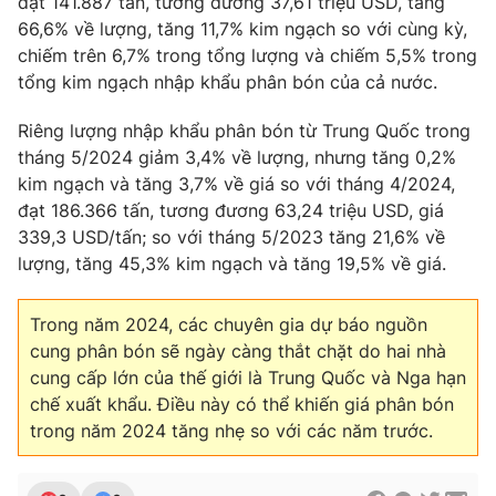
đạt 141.887 tấn, tương đương 37,61 triệu USD, tăng
66,6% về lượng, tăng 11,7% kim ngạch so với cùng kỳ,
chiếm trên 6,7% trong tổng lượng và chiếm 5,5% trong
tổng kim ngạch nhập khẩu phân bón của cả nước.
THỜI BÁO VTV
Riêng lượng nhập khẩu phân bón từ Trung Quốc trong
tháng 5/2024 giảm 3,4% về lượng, nhưng tăng 0,2%
kim ngạch và tăng 3,7% về giá so với tháng 4/2024,
đạt 186.366 tấn, tương đương 63,24 triệu USD, giá
Theo dõi báo trên
339,3 USD/tấn; so với tháng 5/2023 tăng 21,6% về
lượng, tăng 45,3% kim ngạch và tăng 19,5% về giá.
Cơ quan chủ quản:
Đài Truyền hình Việt Nam
Cơ quan báo chí:
Thời báo VTV
Trong năm 2024, các chuyên gia dự báo nguồn
Giấy phép hoạt động báo in và báo điện tử số 483/GP-BTTTT
cung phân bón sẽ ngày càng thắt chặt do hai nhà
cấp ngày 29/12/2023
cung cấp lớn của thế giới là Trung Quốc và Nga hạn
Tổng Biên tập:
Vũ Thanh Thủy
chế xuất khẩu. Điều này có thể khiến giá phân bón
Phó Tổng Biên tập:
Nguyễn Thị Mỹ Hạnh, Phạm Quốc Thắng,
trong năm 2024 tăng nhẹ so với các năm trước.
Nguyễn Trọng Ninh
Tổng đài VTV:
024.38 355 931 - 024.38 355 932