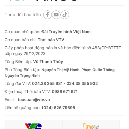
Theo dõi báo trên
Cơ quan chủ quản:
Đài Truyền hình Việt Nam
Cơ quan báo chí:
Thời báo VTV
Giấy phép hoạt động báo in và báo điện tử số 483/GP-BTTTT
cấp ngày 29/12/2023
Tổng Biên tập:
Vũ Thanh Thủy
Phó Tổng Biên tập:
Nguyễn Thị Mỹ Hạnh, Phạm Quốc Thắng,
Nguyễn Trọng Ninh
Tổng đài VTV:
024.38 355 931 - 024.38 355 932
Ðiện thoại Thời báo VTV:
0988 671 671
Email:
toasoan@vtv.vn
Liên hệ quảng cáo:
(024) 626 79595