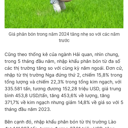
Photo
Infographic
Video
Shorts video
Giá phân bón trong năm 2024 tăng nhẹ so với các năm
trước
VTV Money
VTV Thể thao
Cũng theo thống kê của ngành Hải quan, nhìn chung,
VTV Sức khoẻ
Bất động sản
trong 5 tháng đầu năm, nhập khẩu phân bón từ đa số
các thị trường tăng so với cùng kỳ năm ngoái. Đơn cử,
nhập từ thị trường Nga đứng thứ 2, chiếm 15,8% trong
Thị trường 24h
Tấm lòng Việt
tổng lượng và chiếm 22,3% trong tổng kim ngạch, với
335.581 tấn, tương đương 152,28 triệu USD, giá trung
VTV4
Vươn mình bằng AI
bình 453,8 USD/tấn, tăng 453,6% về lượng, tăng
371,7% về kim ngạch nhưng giảm 14,8% về giá so với 5
VTV9
VTV8
tháng đầu năm 2023.
Bên cạnh đó, nhập khẩu phân bón từ thị trường Lào
Liên hệ tòa soạn
English