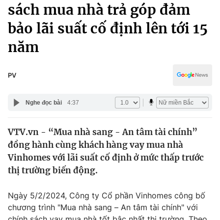
Chính trị
sách mua nhà trả góp đảm
Truyền hình
bảo lãi suất cố định lên tới 15
Văn hóa - Giải trí
Xã hội
Y tế
năm
Đời sống
Pháp luật
Công nghệ
Giáo dục
PV
Y tế
Nghe đọc bài
4:37
Thế giới
VTV.vn - “Mua nhà sang - An tâm tài chính”
Tin tức
đồng hành cùng khách hàng vay mua nhà
Kinh tế
Thế giới đó đây
Vinhomes với lãi suất cố định ở mức thấp trước
Tài chính
thị trường biến động.
Dữ liệu và đời sống
Câu chuyện quốc tế
Thị trường
Ngày 5/2/2024, Công ty Cổ phần Vinhomes công bố
Truyền hình
Góc doanh nghiệp
chương trình "Mua nhà sang – An tâm tài chính" với
chính sách vay mua nhà tốt bậc nhất thị trường. Theo