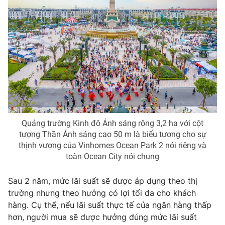
Photo
Infographic
Video
Shorts video
VTV Money
VTV Thể thao
VTV Sức khoẻ
Bất động sản
Quảng trường Kinh đô Ánh sáng rộng 3,2 ha với cột
Thị trường 24h
Tấm lòng Việt
tượng Thần Ánh sáng cao 50 m là biểu tượng cho sự
thịnh vượng của Vinhomes Ocean Park 2 nói riêng và
toàn Ocean City nói chung
VTV4
Vươn mình bằng AI
Sau 2 năm, mức lãi suất sẽ được áp dụng theo thị
VTV9
VTV8
trường nhưng theo hướng có lợi tối đa cho khách
hàng. Cụ thể, nếu lãi suất thực tế của ngân hàng thấp
hơn, người mua sẽ được hưởng đúng mức lãi suất
Liên hệ tòa soạn
English