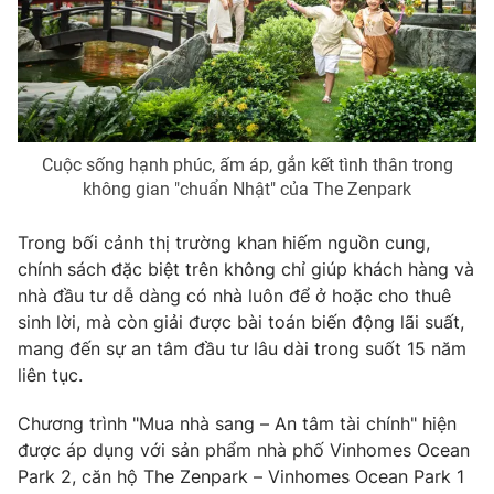
Email:
toasoan@vtv.vn
Liên hệ quảng cáo:
024-7300.7108
Cuộc sống hạnh phúc, ấm áp, gắn kết tình thân trong
không gian "chuẩn Nhật" của The Zenpark
Trong bối cảnh thị trường khan hiếm nguồn cung,
chính sách đặc biệt trên không chỉ giúp khách hàng và
nhà đầu tư dễ dàng có nhà luôn để ở hoặc cho thuê
sinh lời, mà còn giải được bài toán biến động lãi suất,
® Cấm sao chép dưới mọi hình thức nếu không có sự chấp
mang đến sự an tâm đầu tư lâu dài trong suốt 15 năm
thuận bằng văn bản. Ghi rõ nguồn VTV.vn khi phát hành lại
liên tục.
thông tin từ website này.
Chương trình "Mua nhà sang – An tâm tài chính" hiện
được áp dụng với sản phẩm nhà phố Vinhomes Ocean
Park 2, căn hộ The Zenpark – Vinhomes Ocean Park 1