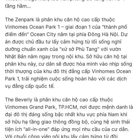
tầng hầm…
The Zenpark là phân khu căn hộ cao cấp thuộc
Vinhomes Ocean Park 1 – giai đoạn 1 của "thành phố
điểm đến" Ocean City nằm tại phía Đông Hà Nội. Dự
án được chủ đầu tư lấy cảm hứng từ lối sống nghỉ
dưỡng chuẩn xanh của "xứ sở Phù Tang" với vườn
Nhật Bản nằm ngay trong nội khu. Sở hữu căn hộ tại
phân khu này, cư dân sẽ được hòa mình vào nhịp sống
thời thượng của khu đô thị đẳng cấp Vinhomes Ocean
Park 1, trải nghiệm cuộc sống hoàn hảo với các dịch
vụ đẳng cấp quốc tế.
The Beverly là phân khu căn hộ cao cấp thuộc
Vinhomes Grand Park, TP.HCM, nơi được mệnh danh là
đại đô thị đáng sống bậc nhất khu vực phía Nam khi
sở hữu hạ tầng giao thông đồng bộ, cùng hệ sinh thái
tiện ích "all-in-one" đáp ứng mọi nhu cầu của cư dân.
Với chuỗi công viên nội khu lấy cảm hứng từ đồi