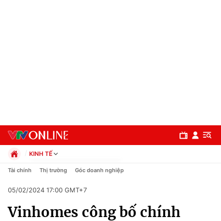
KINH TẾ
Chính trị
Tài chính
Thị trường
Góc doanh nghiệp
Xã hội
05/02/2024 17:00 GMT+7
Pháp luật
Chuyên mục
Kinh tế
Vinhomes công bố chính
Thể thao