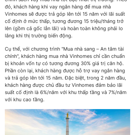
Phim VTV
Giải trí
đó, khách hàng khi vay ngân hàng để mua nhà
Hậu trường
Vinhomes sẽ được trả góp lên tới 15 năm với lãi suất
Điện ảnh
cố định ở mức thấp, tương đương 15 triệu/tháng trở
Đời sống
Nhân vật
lên (gồm cả gốc lẫn lãi) và hoàn toàn không phải lo
Âm nhạc
lắng khi thị trường biến động.
Du lịch
Khán giả
Giáo dục
Sao
Làm đẹp
Cụ thể, với chương trình "Mua nhà sang – An tâm tài
Giải sao mai
Tuyển sinh
chính", khách hàng mua nhà Vinhomes chỉ cần chuẩn
Công nghệ
Chất lượng cuộc sống
bị khoản vốn tự có tương đương 30% giá trị căn hộ.
Học trực tuyến
Phần còn lại, khách hàng được hỗ trợ vay ngân hàng
Hitech Công nghệ tương lai
Giao lưu trực tuyến
và trả góp lên tới 15 năm. Đặc biệt, trong 2 năm đầu,
Sản phẩm
khách hàng được chủ đầu tư Vinhomes đảm bảo lãi
suất cố định là 6%/năm với khu thấp tầng và 7%/năm
Lịch phát sóng
Thị trường
với khu cao tầng.
Tư vấn
Chuyên mục khác
Emagazine
Podcast