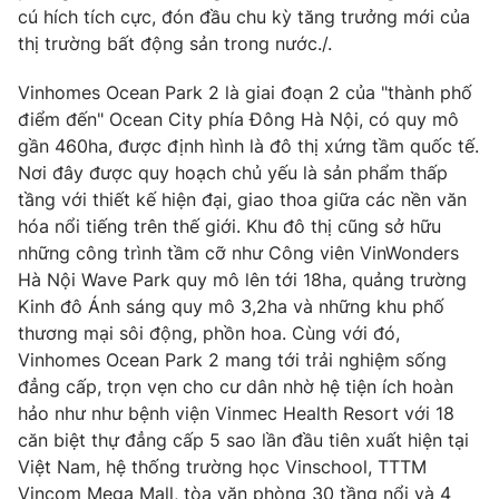
cú hích tích cực, đón đầu chu kỳ tăng trưởng mới của
thị trường bất động sản trong nước./.
Vinhomes Ocean Park 2 là giai đoạn 2 của "thành phố
điểm đến" Ocean City phía Đông Hà Nội, có quy mô
gần 460ha, được định hình là đô thị xứng tầm quốc tế.
Nơi đây được quy hoạch chủ yếu là sản phẩm thấp
tầng với thiết kế hiện đại, giao thoa giữa các nền văn
hóa nổi tiếng trên thế giới. Khu đô thị cũng sở hữu
những công trình tầm cỡ như Công viên VinWonders
Hà Nội Wave Park quy mô lên tới 18ha, quảng trường
Kinh đô Ánh sáng quy mô 3,2ha và những khu phố
thương mại sôi động, phồn hoa. Cùng với đó,
Vinhomes Ocean Park 2 mang tới trải nghiệm sống
đẳng cấp, trọn vẹn cho cư dân nhờ hệ tiện ích hoàn
hảo như như bệnh viện Vinmec Health Resort với 18
căn biệt thự đẳng cấp 5 sao lần đầu tiên xuất hiện tại
Việt Nam, hệ thống trường học Vinschool, TTTM
Vincom Mega Mall, tòa văn phòng 30 tầng nổi và 4