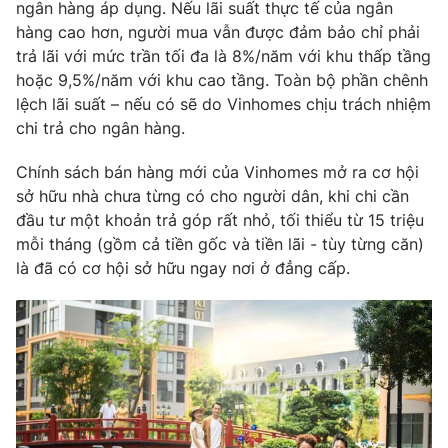
ngân hàng áp dụng. Nếu lãi suất thực tế của ngân
hàng cao hơn, người mua vẫn được đảm bảo chỉ phải
trả lãi với mức trần tối đa là 8%/năm với khu thấp tầng
hoặc 9,5%/năm với khu cao tầng. Toàn bộ phần chênh
THỜI BÁO VTV
lệch lãi suất – nếu có sẽ do Vinhomes chịu trách nhiệm
chi trả cho ngân hàng.
Theo dõi báo trên
Chính sách bán hàng mới của Vinhomes mở ra cơ hội
sở hữu nhà chưa từng có cho người dân, khi chi cần
Cơ quan chủ quản:
Đài Truyền hình Việt Nam
đầu tư một khoản trả góp rất nhỏ, tối thiểu từ 15 triệu
Cơ quan báo chí:
Thời báo VTV
mỗi tháng (gồm cả tiền gốc và tiền lãi - tùy từng căn)
là đã có cơ hội sở hữu ngay nơi ở đẳng cấp.
Giấy phép hoạt động báo in và báo điện tử số 483/GP-BTTTT
cấp ngày 29/12/2023
Tổng Biên tập:
Vũ Thanh Thủy
Phó Tổng Biên tập:
Nguyễn Thị Mỹ Hạnh, Phạm Quốc Thắng,
Nguyễn Trọng Ninh
Tổng đài VTV:
024.38 355 931 - 024.38 355 932
Ðiện thoại Thời báo VTV:
024.66 897 897