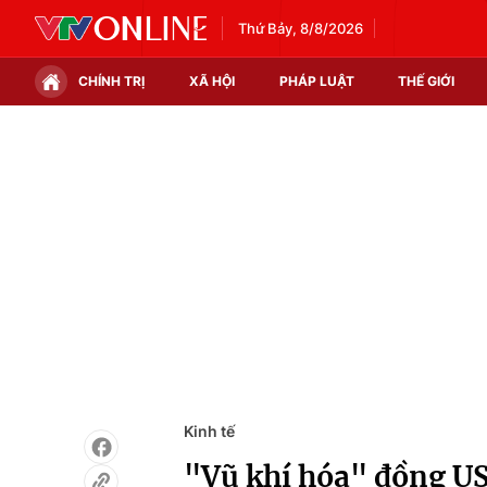
Thứ Bảy, 8/8/2026
CHÍNH TRỊ
XÃ HỘI
PHÁP LUẬT
THẾ GIỚI
Chính trị
Xã hội
Thế giới
Kinh tế
Tin tức
Tài chính
Thế giới đó đây
Thị trường
Câu chuyện quốc tế
Góc doanh nghiệp
Dữ liệu và đời sống
Kinh tế
"Vũ khí hóa" đồng U