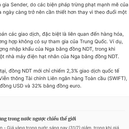
n gia Sender, do các biện pháp trừng phạt mạnh mẽ của
ngày càng trở nên cần thiết hơn thay vì theo đuổi một
án các giao dịch, đặc biệt là liên quan đến hàng hóa,
ờng hợp không có sự tham gia của Trung Quốc. Ví dụ,
ợng nhập khẩu của Nga bằng đồng NDT, trong khi
một nhà máy điện hạt nhân của Nga bằng đồng NDT.
 tại, đồng NDT mới chỉ chiếm 2,3% giao dịch quốc tế
Viễn thông Tài chính Liên ngân hàng Toàn cầu (SWIFT),
g đồng USD và 32% bằng đồng euro.
àng trong nước ngược chiều thế giới
n - Giá vàng trong nước sáng nay (31/7) giảm, trong khi giá