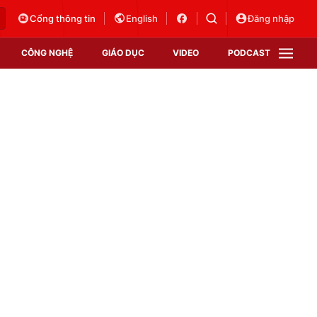
Cổng thông tin
English
Đăng nhập
CÔNG NGHỆ
GIÁO DỤC
VIDEO
PODCAST
VTV Money
VTV Thể thao
VTV Sức khoẻ
Bất động sản
Thị trường 24h
Tấm lòng Việt
Vươn mình bằng AI
VTV4
VTV8
VTV9
Lịch phát sóng
Giao lưu trực tuyến
Sự kiện