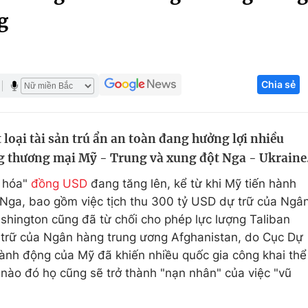
g
Góc ảnh
Giáo dục
Công nghệ
Chia sẻ
Tuyển sinh
Hitech Công ng
Học trực tuyến
Sản phẩm
 loại tài sản trú ẩn an toàn đang hưởng lợi nhiều
g
Thị trường
ng thương mại Mỹ - Trung và xung đột Nga - Ukraine
Tư vấn
í hóa"
đồng USD
đang tăng lên, kể từ khi Mỹ tiến hành
 Nga, bao gồm việc tịch thu 300 tỷ USD dự trữ của Ngâ
hington cũng đã từ chối cho phép lực lượng Taliban
trữ của Ngân hàng trung ương Afghanistan, do Cục Dự
ành động của Mỹ đã khiến nhiều quốc gia công khai thể
 nào đó họ cũng sẽ trở thành "nạn nhân" của việc "vũ