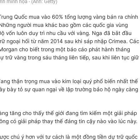
nh minh họa - (Ảnh: Getty)
 Trung Quốc mua vào 60% tổng lượng vàng bán ra chính
Những người mua khác bao gồm các quốc gia vùng
Độ vốn luôn duy trì nhu cầu với vàng. Nga đã bắt đầu
 trữ ngoại hối từ năm 2014 sau khi sáp nhập Crimea. Các
 Morgan cho biết trong một báo cáo phát hành tháng
trữ vàng trong sáu tháng liên tiếp, sau khi liên tục giữ
ang thận trọng mua vào kim loại quý phổ biến nhất thế
này bày tỏ sự quan ngại về lập trường bảo hộ ngày càng
àng tăng cho thấy thế giới đang tìm kiếm một giải pháp
ng có giải pháp thay thế đáng tin cậy nào vào lúc này.
ợc chú ý hơn với tư cách là một đồng tiền dự trữ quốc