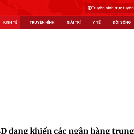
Truyền hình trực tuyến
KINH TẾ
TRUYỀN HÌNH
GIẢI TRÍ
Y TẾ
ĐỜI SỐNG
Pháp luật
Y tế
Truyền hình
Multimedia
Phim VTV
Video
Hậu trường
Shorts video
Nhân vật
Podcast
Khán giả
EMagazine
Giải sao mai
Photo
SD đang khiến các ngân hàng trung
Infographic