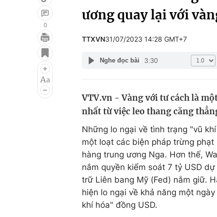
ương quay lại với vàn
0
TTXVN
31/07/2023 14:28 GMT+7
Giải trí
Đời sống
3:30
Nghe đọc bài
Điện ảnh
Du lịch
Âm nhạc
Làm đẹp
VTV.vn - Vàng với tư cách là một
Sao
Chất lượng cuộc sốn
nhất từ việc leo thang căng thẳ
Những lo ngại về tình trạng "vũ kh
một loạt các biện pháp trừng phạt
hàng trung ương Nga. Hơn thế, Was
nắm quyền kiểm soát 7 tỷ USD dự 
trữ Liên bang Mỹ (Fed) nắm giữ. H
hiện lo ngại về khả năng một ngày
khí hóa" đồng USD.