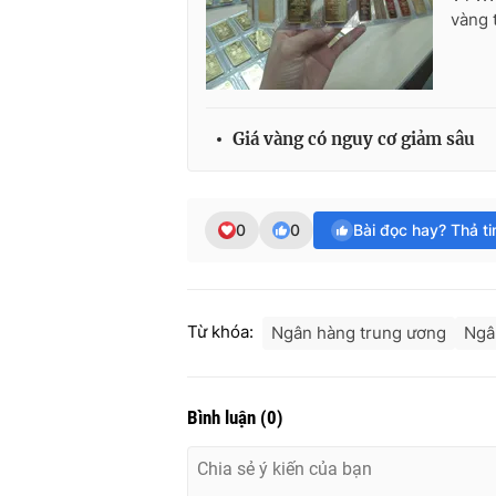
vàng 
Giá vàng có nguy cơ giảm sâu
0
0
Bài đọc hay? Thả t
Từ khóa:
Ngân hàng trung ương
Ngâ
Bình luận
(
0
)