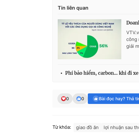
Tin liên quan
Doanh
VTV.v
công 
giải 
Phí bảo hiểm, carbon... khi đi 
0
0
Bài đọc hay? Thả t
Từ khóa:
giao đồ ăn
lợi nhuận sau t