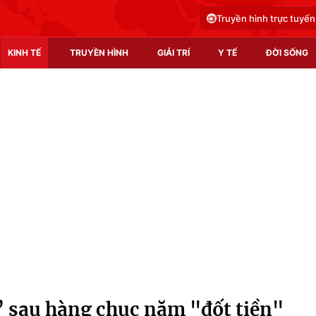
Truyền hình trực tuyến
KINH TẾ
TRUYỀN HÌNH
GIẢI TRÍ
Y TẾ
ĐỜI SỐNG
Pháp luật
Y tế
Truyền hình
Multimedia
Phim VTV
Video
Hậu trường
Shorts video
Nhân vật
Podcast
Khán giả
EMagazine
Giải sao mai
Photo
” sau hàng chục năm "đốt tiền"
Infographic