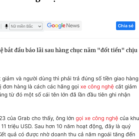
Góc ảnh
Chia sẻ
Giáo dục
Công nghệ
Tuyển sinh
Hitech Công ng
 bắt đầu báo lãi sau hàng chục năm "đốt tiền" chịu
Học trực tuyến
Sản phẩm
g
Thị trường
Tư vấn
 giảm và người dùng thì phải trả đúng số tiền giao hàng
rị đơn hàng là cách các hãng gọi
xe công nghệ
cắt giảm
Cũng từ đó một số cái tên lớn đã lần đầu tiên ghi nhận
23 của Grab cho thấy, ông lớn
gọi xe công nghệ
của kh
 11 triệu USD. Sau hơn 10 năm hoạt động, đây là quý
 Kết quả có được nhờ doanh thu cả năm ngoái tăng đến