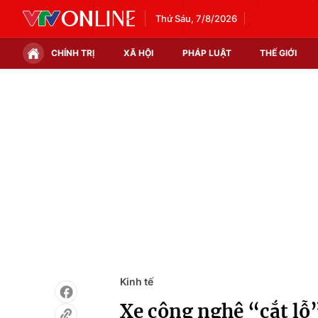
Thứ Sáu, 7/8/2026
CHÍNH TRỊ
XÃ HỘI
PHÁP LUẬT
THẾ GIỚI
Chính trị
Xã hội
Thế giới
Kinh tế
Tin tức
Tài chính
Thế giới đó đây
Thị trường
Câu chuyện quốc tế
Góc doanh nghiệp
Dữ liệu và đời sống
Kinh tế
Xe công nghệ “cắt lỗ