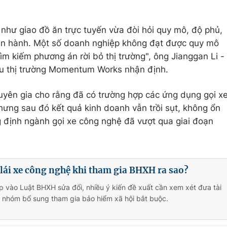
như giao đồ ăn trực tuyến vừa đòi hỏi quy mô, độ phủ,
vận hành. Một số doanh nghiệp không đạt được quy mô
m kiếm phương án rời bỏ thị trường", ông Jianggan Li -
u thị trường Momentum Works nhận định.
huyên gia cho rằng đã có trường hợp các ứng dụng gọi x
hưng sau đó kết quả kinh doanh vẫn trồi sụt, không ổn
 định ngành gọi xe công nghệ đã vượt qua giai đoạn
 lái xe công nghệ khi tham gia BHXH ra sao?
 vào Luật BHXH sửa đổi, nhiều ý kiến đề xuất cần xem xét đưa tài
 nhóm bổ sung tham gia bảo hiểm xã hội bắt buộc.