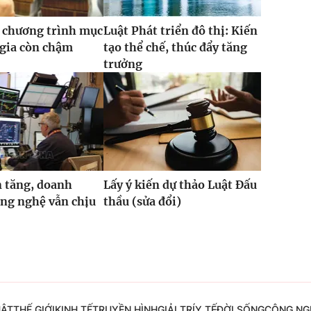
 chương trình mục
Luật Phát triển đô thị: Kiến
 gia còn chậm
tạo thể chế, thúc đẩy tăng
trưởng
 tăng, doanh
Lấy ý kiến dự thảo Luật Đấu
ng nghệ vẫn chịu
thầu (sửa đổi)
UẬT
THẾ GIỚI
KINH TẾ
TRUYỀN HÌNH
GIẢI TRÍ
Y TẾ
ĐỜI SỐNG
CÔNG NG