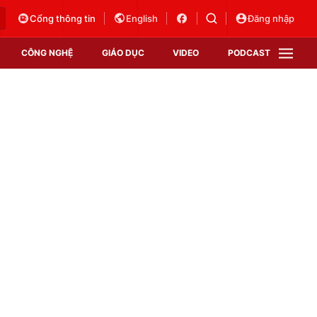
Cổng thông tin
English
Đăng nhập
CÔNG NGHỆ
GIÁO DỤC
VIDEO
PODCAST
VTV Money
VTV Thể thao
VTV Sức khoẻ
Bất động sản
Thị trường 24h
Tấm lòng Việt
Vươn mình bằng AI
VTV4
VTV8
VTV9
Lịch phát sóng
Giao lưu trực tuyến
Sự kiện