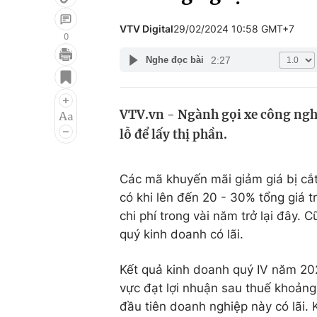
VTV Digital
29/02/2024 10:58 GMT+7
0
2:27
Nghe đọc bài
Giải trí
Đời sống
Điện ảnh
Du lịch
VTV.vn - Ngành gọi xe công nghệ
Âm nhạc
Làm đẹp
lỗ để lấy thị phần.
Sao
Chất lượng cuộc sốn
Các mã khuyến mãi giảm giá bị cắt
có khi lên đến 20 - 30% tổng giá t
chi phí trong vài năm trở lại đây. 
quý kinh doanh có lãi.
Kết quả kinh doanh quý IV năm 20
vực đạt lợi nhuận sau thuế khoảng
đầu tiên doanh nghiệp này có lãi.