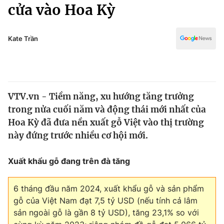
Chính trị
cửa vào Hoa Kỳ
Truyền hình
Văn hóa - Giải trí
Xã hội
Y tế
Kate Trần
Đời sống
Pháp luật
Công nghệ
Giáo dục
Y tế
VTV.vn - Tiềm năng, xu hướng tăng trưởng
trong nửa cuối năm và động thái mới nhất của
Thế giới
Hoa Kỳ đã đưa nền xuất gỗ Việt vào thị trường
này đứng trước nhiều cơ hội mới.
Tin tức
Kinh tế
Thế giới đó đây
Xuất khẩu gỗ đang trên đà tăng
Tài chính
Dữ liệu và đời sống
Câu chuyện quốc tế
Thị trường
6 tháng đầu năm 2024, xuất khẩu gỗ và sản phẩm
gỗ của Việt Nam đạt 7,5 tỷ USD (nếu tính cả lâm
Truyền hình
Góc doanh nghiệp
sản ngoài gỗ là gần 8 tỷ USD), tăng 23,1% so với