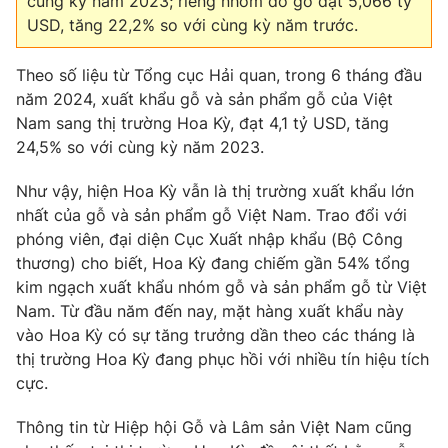
cùng kỳ năm 2023; riêng nhóm đồ gỗ đạt 5,066 tỷ
Phim VTV
Giải trí
USD, tăng 22,2% so với cùng kỳ năm trước.
Hậu trường
Điện ảnh
Theo số liệu từ Tổng cục Hải quan, trong 6 tháng đầu
Đời sống
Nhân vật
năm 2024, xuất khẩu gỗ và sản phẩm gỗ của Việt
Âm nhạc
Du lịch
Nam sang thị trường Hoa Kỳ, đạt 4,1 tỷ USD, tăng
Khán giả
Giáo dục
Sao
24,5% so với cùng kỳ năm 2023.
Làm đẹp
Giải sao mai
Tuyển sinh
Như vậy, hiện Hoa Kỳ vẫn là thị trường xuất khẩu lớn
Công nghệ
Chất lượng cuộc sống
nhất của gỗ và sản phẩm gỗ Việt Nam. Trao đổi với
Học trực tuyến
Hitech Công nghệ tương lai
phóng viên, đại diện Cục Xuất nhập khẩu (Bộ Công
Giao lưu trực tuyến
thương) cho biết, Hoa Kỳ đang chiếm gần 54% tổng
Sản phẩm
kim ngạch xuất khẩu nhóm gỗ và sản phẩm gỗ từ Việt
Lịch phát sóng
Nam. Từ đầu năm đến nay, mặt hàng xuất khẩu này
Thị trường
vào Hoa Kỳ có sự tăng trưởng dần theo các tháng là
Tư vấn
thị trường Hoa Kỳ đang phục hồi với nhiều tín hiệu tích
cực.
Chuyên mục khác
Emagazine
Podcast
Thông tin từ Hiệp hội Gỗ và Lâm sản Việt Nam cũng