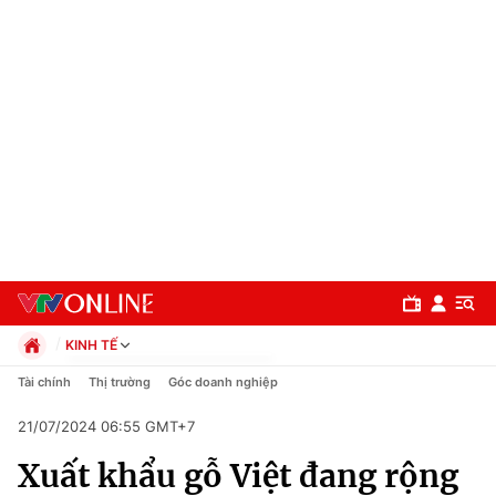
KINH TẾ
Chính trị
Tài chính
Thị trường
Góc doanh nghiệp
Xã hội
21/07/2024 06:55 GMT+7
Pháp luật
Chuyên mục
Kinh tế
Xuất khẩu gỗ Việt đang rộng
Thể thao