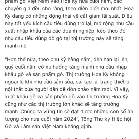
phẩm gỗ Việt Nam vào Hoa Kỳ nửa cuối năm, các
Ðiện thoại Thời báo VTV:
024.66 897 897
chuyên gia đều cho rằng, theo diễn biến mới nhất, Hoa
Email:
toasoan@vtv.vn
Kỳ đang có những động thái về cắt giảm lãi suất. Điều
Liên hệ quảng cáo:
024-7300.7108
này tất yếu kích cầu tiêu dùng trở lại, mở rộng nhu cầu
xuất nhập khẩu của các doanh nghiệp, kéo theo đó
nhu cầu tiêu dùng đồ gỗ tại thị trường này sẽ tăng
mạnh mẽ.
"Hơn thế nữa, theo chu kỳ hàng năm, đến hạn lại lên,
quý cuối năm có xu hướng tăng mạnh nhu cầu nhập
khẩu gỗ và sản phẩm gỗ. Thị trường Hoa Kỳ không
ngoại lệ khi nhu cầu sắm sửa, cải tạo lại trang thiết bị
nội thất của người dân để đón chào năm mới. Vì vậy,
xuất khẩu gỗ và sản phẩm gỗ vào thị trường Hoa Kỳ
cũng như các thị trường lớn khác sẽ tăng trưởng
® Cấm sao chép dưới mọi hình thức nếu không có sự chấp
mạnh. Chúng ta vững tin sẽ đạt được những con số ấn
thuận bằng văn bản. Ghi rõ nguồn VTV.vn khi phát hành lại
tượng cho nửa cuối năm 2024", Tổng Thư ký Hiệp hội
thông tin từ website này.
Gỗ và Lâm sản Việt Nam khẳng định.