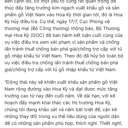
Bên cạnh đó, có một yếu tố cũng rất quan trọng để
thúc đẩy tăng trưởng kim ngạch xuất khẩu gỗ và sản
phẩm gỗ Việt Nam vào Hoa Kỳ thời gian tới, đó là Hoa
Kỳ hủy điều tra. Cụ thể, ngày 17/7, Cục Phòng vệ
thương mại (Bộ Công thương) thông báo, Bộ Thương
mại Hoa Kỳ (DOC) đã ban hành kết luận cuối cùng của
vụ việc điều tra xem xét phạm vi sản phẩm và chống
lẩn tránh thuế chống bán phá giá/chống trợ cấp với tủ
gỗ nhập khẩu từ Việt Nam. Theo đó đã hủy bỏ toàn bộ
vụ việc điều tra chống lẩn tránh thuế chống bán phá
giá/chống trợ cấp với tủ gỗ nhập khẩu từ Việt Nam.
"Động thái này sẽ khiến xuất khẩu sản phẩm gỗ Việt
Nam rộng đường vào Hoa Kỳ và đạt được mức tăng
trưởng cao từ nay đến cuối năm. Về dài hạn, với kế
hoạch đẩy mạnh khai thác các thị trường Hoa Kỳ,
chúng tôi đang khảo sát và nắm bắt triệt để, cặn kẽ
những thay đổi trong xu thế tiêu dùng của người dân
để có những sản phẩm phù hợp, thích nghi. Thiết nghĩ,