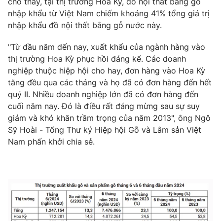
cho thấy, tại thị trường Hoa Kỳ, đồ nội thất bằng gỗ
nhập khẩu từ Việt Nam chiếm khoảng 41% tổng giá trị
Photo
Infographic
nhập khẩu đồ nội thất bằng gỗ nước này.
Video
Shorts video
"Từ đầu năm đến nay, xuất khẩu của ngành hàng vào
thị trường Hoa Kỳ phục hồi đáng kể. Các doanh
nghiệp thuộc hiệp hội cho hay, đơn hàng vào Hoa Kỳ
VTV Money
VTV Thể thao
tăng đều qua các tháng và họ đã có đơn hàng đến hết
quý II. Nhiều doanh nghiệp lớn đã có đơn hàng đến
VTV Sức khoẻ
Bất động sản
cuối năm nay. Đó là điều rất đáng mừng sau sự suy
giảm và khó khăn trầm trọng của năm 2013", ông Ngô
Sỹ Hoài - Tổng Thư ký Hiệp hội Gỗ và Lâm sản Việt
Thị trường 24h
Tấm lòng Việt
Nam phấn khởi chia sẻ.
VTV4
Vươn mình bằng AI
VTV9
VTV8
Liên hệ tòa soạn
English