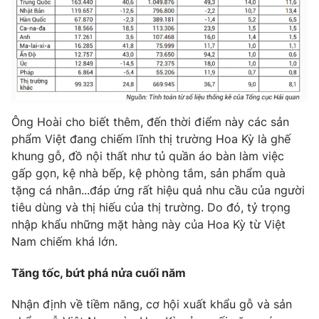
THỜI BÁO VTV
Ông Hoài cho biết thêm, đến thời điểm này các sản
Theo dõi báo trên
phẩm Việt đang chiếm lĩnh thị trường Hoa Kỳ là ghế
khung gỗ, đồ nội thất như tủ quần áo bàn làm việc
gấp gọn, kệ nhà bếp, kệ phòng tắm, sản phẩm quà
Cơ quan chủ quản:
Đài Truyền hình Việt Nam
tặng cá nhân...đáp ứng rất hiệu quả nhu cầu của người
Cơ quan báo chí:
Thời báo VTV
tiêu dùng và thị hiếu của thị trường. Do đó, tỷ trọng
Giấy phép hoạt động báo in và báo điện tử số 483/GP-BTTTT
nhập khẩu những mặt hàng này của Hoa Kỳ từ Việt
cấp ngày 29/12/2023
Nam chiếm khá lớn.
Tổng Biên tập:
Vũ Thanh Thủy
Tăng tốc, bứt phá nửa cuối năm
Phó Tổng Biên tập:
Nguyễn Thị Mỹ Hạnh, Phạm Quốc Thắng,
Nguyễn Trọng Ninh
Nhận định về tiềm năng, cơ hội xuất khẩu gỗ và sản
Tổng đài VTV:
024.38 355 931 - 024.38 355 932