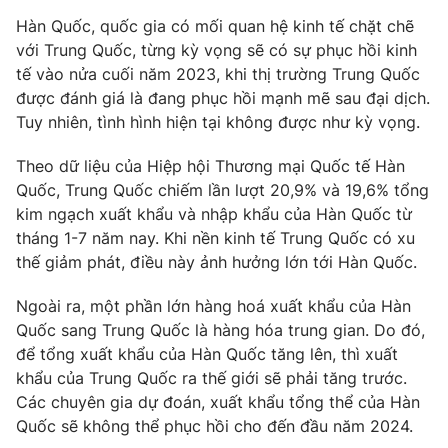
Phim VTV
Giải trí
Hàn Quốc, quốc gia có mối quan hệ kinh tế chặt chẽ
Hậu trường
với Trung Quốc, từng kỳ vọng sẽ có sự phục hồi kinh
Điện ảnh
tế vào nửa cuối năm 2023, khi thị trường Trung Quốc
Đời sống
Nhân vật
được đánh giá là đang phục hồi mạnh mẽ sau đại dịch.
Âm nhạc
Du lịch
Tuy nhiên, tình hình hiện tại không được như kỳ vọng.
Khán giả
Giáo dục
Sao
Làm đẹp
Giải sao mai
Theo dữ liệu của Hiệp hội Thương mại Quốc tế Hàn
Tuyển sinh
Quốc, Trung Quốc chiếm lần lượt 20,9% và 19,6% tổng
Công nghệ
Chất lượng cuộc sống
kim ngạch xuất khẩu và nhập khẩu của Hàn Quốc từ
Học trực tuyến
Hitech Công nghệ tương lai
tháng 1-7 năm nay. Khi nền kinh tế Trung Quốc có xu
Giao lưu trực tuyến
thế giảm phát, điều này ảnh hưởng lớn tới Hàn Quốc.
Sản phẩm
Ngoài ra, một phần lớn hàng hoá xuất khẩu của Hàn
Lịch phát sóng
Thị trường
Quốc sang Trung Quốc là hàng hóa trung gian. Do đó,
để tổng xuất khẩu của Hàn Quốc tăng lên, thì xuất
Tư vấn
khẩu của Trung Quốc ra thế giới sẽ phải tăng trước.
Chuyên mục khác
Các chuyên gia dự đoán, xuất khẩu tổng thể của Hàn
Emagazine
Podcast
Quốc sẽ không thể phục hồi cho đến đầu năm 2024.