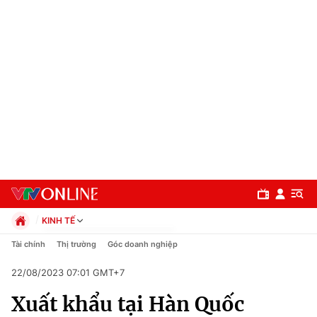
KINH TẾ
Chính trị
Tài chính
Thị trường
Góc doanh nghiệp
Xã hội
22/08/2023 07:01 GMT+7
Pháp luật
Chuyên mục
Kinh tế
Xuất khẩu tại Hàn Quốc
Thể thao