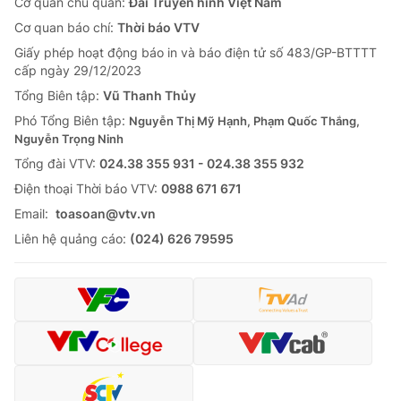
Cơ quan chủ quản:
Đài Truyền hình Việt Nam
Cơ quan báo chí:
Thời báo VTV
Giấy phép hoạt động báo in và báo điện tử số 483/GP-BTTTT
cấp ngày 29/12/2023
Tổng Biên tập:
Vũ Thanh Thủy
Phó Tổng Biên tập:
Nguyễn Thị Mỹ Hạnh, Phạm Quốc Thắng,
Nguyễn Trọng Ninh
Tổng đài VTV:
024.38 355 931 - 024.38 355 932
Ðiện thoại Thời báo VTV:
0988 671 671
Email:
toasoan@vtv.vn
Liên hệ quảng cáo:
(024) 626 79595