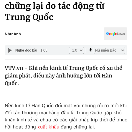
Chính trị
chững lại do tác động từ
Truyền hình
Trung Quốc
Văn hóa - Giải trí
Xã hội
Y tế
Đời sống
Như Anh
Pháp luật
Công nghệ
Giáo dục
Nghe đọc bài
1:05
Y tế
VTV.vn - Khi nền kinh tế Trung Quốc có xu thế
Thế giới
giảm phát, điều này ảnh hưởng lớn tới Hàn
Tin tức
Quốc.
Kinh tế
Thế giới đó đây
Tài chính
Dữ liệu và đời sống
Nền kinh tế Hàn Quốc đối mặt với những rủi ro mới khi
Câu chuyện quốc tế
Thị trường
đối tác thương mại hàng đầu là Trung Quốc gặp khó
khăn kinh tế và chưa có các giải pháp kịp thời để phục
Truyền hình
Góc doanh nghiệp
hồi hoạt động
xuất khẩu
đang chững lại.