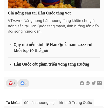
Giá nông sản tại Hàn Quốc tăng vọt
VTV.vn - Nắng nóng bất thường đang khiến cho giá
THỜI BÁO VTV
nông sản tại Hàn Quốc tăng mạnh, ảnh hưởng lớn đến
đời sống người dân.
Quy mô nền kinh tế Hàn Quốc năm 2022 rời
Theo dõi báo trên
khỏi top 10 thế giới
Cơ quan chủ quản:
Đài Truyền hình Việt Nam
Hàn Quốc cắt giảm triển vọng tăng trưởng
Cơ quan báo chí:
Thời báo VTV
Giấy phép hoạt động báo in và báo điện tử số 483/GP-BTTTT
cấp ngày 29/12/2023
0
0
Tổng Biên tập:
Vũ Thanh Thủy
Phó Tổng Biên tập:
Nguyễn Thị Mỹ Hạnh, Phạm Quốc Thắng,
Nguyễn Trọng Ninh
Từ khóa:
đối tác thương mại
kinh tế Trung Quốc
Tổng đài VTV:
024.38 355 931 - 024.38 355 932