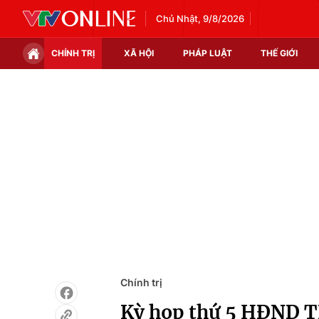
Chủ Nhật, 9/8/2026
CHÍNH TRỊ
XÃ HỘI
PHÁP LUẬT
THẾ GIỚI
Chính trị
Xã hội
Thế giới
Kinh tế
Tin tức
Tài chính
Thế giới đó đây
Thị trường
Câu chuyện quốc tế
Góc doanh nghiệp
Dữ liệu và đời sống
Chính trị
Kỳ họp thứ 5 HĐND TP