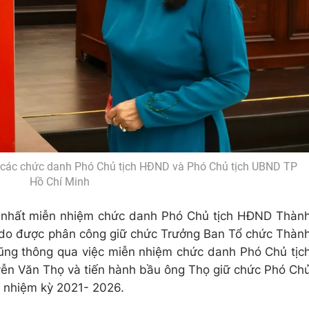
u các chức danh Phó Chủ tịch HĐND và Phó Chủ tịch UBND TP
Hồ Chí Minh
ng nhất miễn nhiệm chức danh Phó Chủ tịch HĐND Thàn
 do được phân công giữ chức Trưởng Ban Tổ chức Thàn
ũng thông qua việc miễn nhiệm chức danh Phó Chủ tịc
ễn Văn Thọ và tiến hành bầu ông Thọ giữ chức Phó Ch
 nhiệm kỳ 2021- 2026.