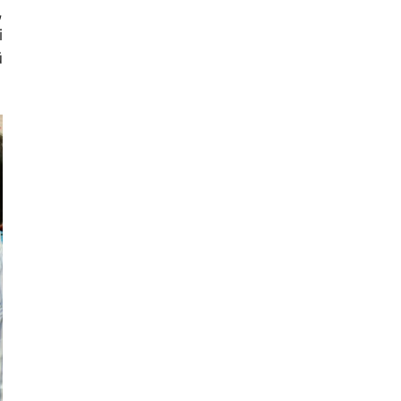
,
i
ũ