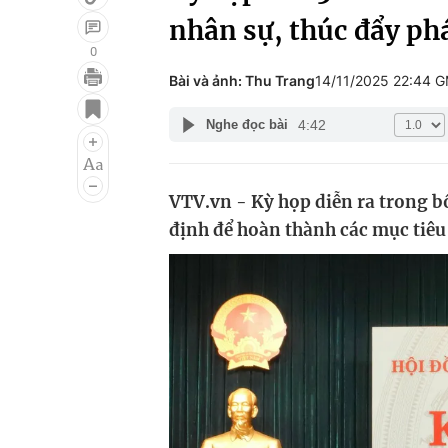
nhân sự, thúc đẩy ph
0
Bài và ảnh: Thu Trang
14/11/2025 22:44 
Giải trí
Đời sống
4:42
Nghe đọc bài
Điện ảnh
Du lịch
Âm nhạc
Làm đẹp
VTV.vn - Kỳ họp diễn ra trong b
Sao
Chất lượng cuộc sốn
định để hoàn thành các mục tiêu