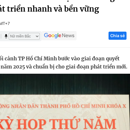
át triển nhanh và bền vững
Góc ảnh
GMT+7
Giáo dục
Công nghệ
Chia sẻ
Tuyển sinh
Hitech Công ng
Học trực tuyến
Sản phẩm
ối cảnh TP Hồ Chí Minh bước vào giai đoạn quyết
g
Thị trường
 năm 2025 và chuẩn bị cho giai đoạn phát triển mới.
Tư vấn