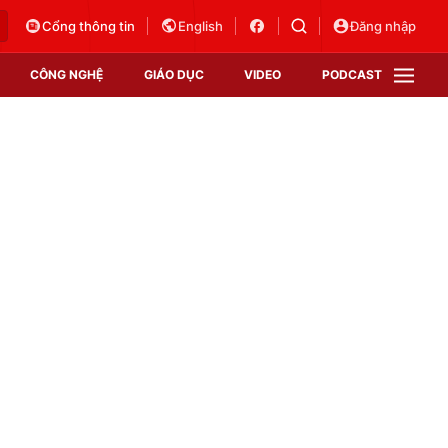
Cổng thông tin
English
Đăng nhập
CÔNG NGHỆ
GIÁO DỤC
VIDEO
PODCAST
VTV Money
VTV Thể thao
VTV Sức khoẻ
Bất động sản
Thị trường 24h
Tấm lòng Việt
Vươn mình bằng AI
VTV4
VTV8
VTV9
Lịch phát sóng
Giao lưu trực tuyến
Sự kiện