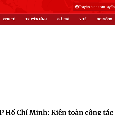
Truyền hình trực tuyến
KINH TẾ
TRUYỀN HÌNH
GIẢI TRÍ
Y TẾ
ĐỜI SỐNG
Pháp luật
Y tế
Truyền hình
Multimedia
Phim VTV
Video
Hậu trường
Shorts video
Nhân vật
Podcast
Khán giả
EMagazine
Giải sao mai
Photo
 Hồ Chí Minh: Kiện toàn công tác
Infographic