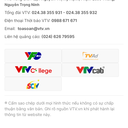
Thị trường 24h
Tấm lòng Việt
Nguyễn Trọng Ninh
Tổng đài VTV:
024.38 355 931 - 024.38 355 932
VTV4
Vươn mình bằng AI
Ðiện thoại Thời báo VTV:
0988 671 671
Email:
toasoan@vtv.vn
VTV9
VTV8
Liên hệ quảng cáo:
(024) 626 79595
Liên hệ tòa soạn
English
THỜI BÁO VTV
® Cấm sao chép dưới mọi hình thức nếu không có sự chấp
thuận bằng văn bản. Ghi rõ nguồn VTV.vn khi phát hành lại
Theo dõi báo trên
thông tin từ website này.
Cơ quan chủ quản:
Đài Truyền hình Việt Nam