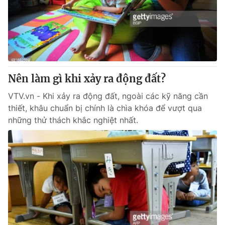
Tin tức
Kinh tế
Thế giới đó đây
Tài chính
Dữ liệu và đời sống
Câu chuyện quốc tế
Thị trường
Nên làm gì khi xảy ra động đất?
Truyền hình
Góc doanh nghiệp
VTV.vn - Khi xảy ra động đất, ngoài các kỹ năng cần
Phim VTV
Giải trí
thiết, khâu chuẩn bị chính là chìa khóa để vượt qua
Hậu trường
những thử thách khắc nghiệt nhất.
Điện ảnh
Đời sống
Nhân vật
Âm nhạc
Du lịch
Khán giả
Giáo dục
Sao
Làm đẹp
Giải sao mai
Tuyển sinh
Công nghệ
Chất lượng cuộc sống
Học trực tuyến
Hitech Công nghệ tương lai