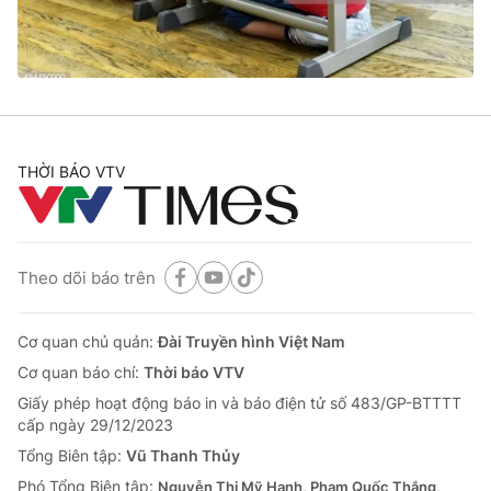
Giao lưu trực tuyến
Sản phẩm
Lịch phát sóng
Thị trường
Tư vấn
Chuyên mục khác
THỜI BÁO VTV
Emagazine
Podcast
Photo
Infographic
Theo dõi báo trên
Video
Shorts video
Cơ quan chủ quản:
Đài Truyền hình Việt Nam
Cơ quan báo chí:
Thời báo VTV
VTV Money
VTV Thể thao
Giấy phép hoạt động báo in và báo điện tử số 483/GP-BTTTT
cấp ngày 29/12/2023
VTV Sức khoẻ
Bất động sản
Tổng Biên tập:
Vũ Thanh Thủy
Phó Tổng Biên tập:
Nguyễn Thị Mỹ Hạnh, Phạm Quốc Thắng,