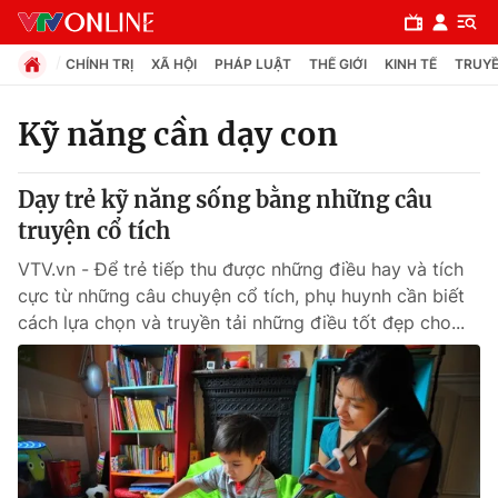
CHÍNH TRỊ
XÃ HỘI
PHÁP LUẬT
THẾ GIỚI
KINH TẾ
TRUYỀ
Kỹ năng cần dạy con
Chuyên mục
Dạy trẻ kỹ năng sống bằng những câu
Chính trị
truyện cổ tích
VTV.vn - Để trẻ tiếp thu được những điều hay và tích
Xã hội
cực từ những câu chuyện cổ tích, phụ huynh cần biết
cách lựa chọn và truyền tải những điều tốt đẹp cho...
Pháp luật
Y tế
Thế giới