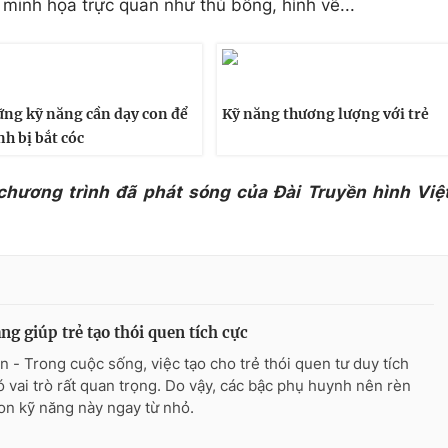
minh họa trực quan như thú bông, hình vẽ...
ng kỹ năng cần dạy con để
Kỹ năng thương lượng với trẻ
nh bị bắt cóc
 chương trình đã phát sóng của Đài Truyền hình Việ
ng giúp trẻ tạo thói quen tích cực
n - Trong cuộc sống, việc tạo cho trẻ thói quen tư duy tích
ó vai trò rất quan trọng. Do vậy, các bậc phụ huynh nên rèn
on kỹ năng này ngay từ nhỏ.