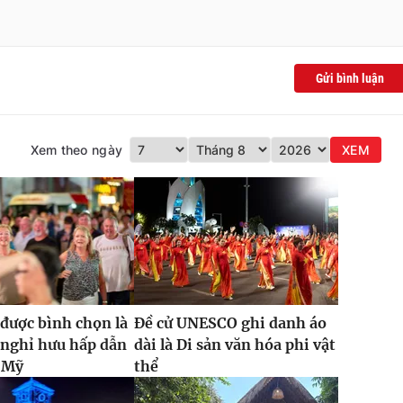
Gửi bình luận
Xem theo ngày
XEM
được bình chọn là
Đề cử UNESCO ghi danh áo
 nghỉ hưu hấp dẫn
dài là Di sản văn hóa phi vật
i Mỹ
thể