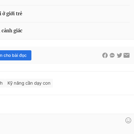
ở giới trẻ
 cảnh giác
im cho bài đọc
ch
Kỹ năng cần dạy con