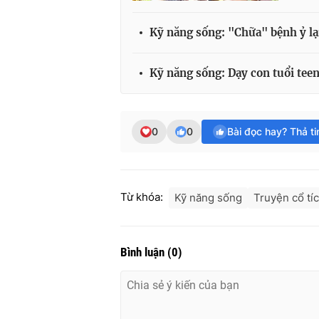
Kỹ năng sống: "Chữa" bệnh ỷ lại 
Kỹ năng sống: Dạy con tuổi teen
0
0
Bài đọc hay? Thả t
Từ khóa:
Kỹ năng sống
Truyện cổ tí
Bình luận
(
0
)