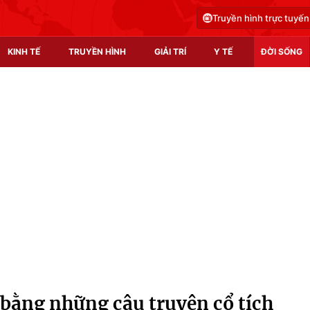
Truyền hình trực tuyến
KINH TẾ
TRUYỀN HÌNH
GIẢI TRÍ
Y TẾ
ĐỜI SỐNG
Pháp luật
Y tế
Truyền hình
Multimedia
Phim VTV
Video
Hậu trường
Shorts video
Nhân vật
Podcast
Khán giả
EMagazine
Giải sao mai
Photo
 bằng những câu truyện cổ tích
Infographic