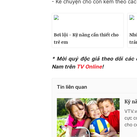
- Kể chuyện cho con kèm theo các 
Bơi lội - Kỹ năng cần thiết cho
Nhữ
trẻ em
trá
* Mời quý độc giả theo dõi các
Nam trên
TV Online
!
Tin liên quan
Kỹ nă
VTV.v
cực c
cho c