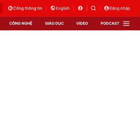
Cổng thông tin
English
Đăng nhập
CÔNG NGHỆ
GIÁO DỤC
VIDEO
PODCAST
VTV Money
VTV Thể thao
VTV Sức khoẻ
Bất động sản
Thị trường 24h
Tấm lòng Việt
Vươn mình bằng AI
VTV4
VTV8
VTV9
Lịch phát sóng
Giao lưu trực tuyến
Sự kiện