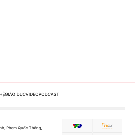
HỆ
GIÁO DỤC
VIDEO
PODCAST
nh, Phạm Quốc Thắng,