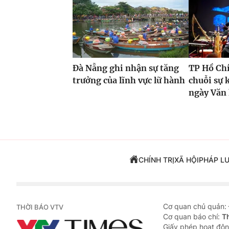
Đà Nẵng ghi nhận sự tăng
TP Hồ Ch
trưởng của lĩnh vực lữ hành
chuỗi sự 
ngày Văn
CHÍNH TRỊ
XÃ HỘI
PHÁP L
Cơ quan chủ quản:
THỜI BÁO VTV
Cơ quan báo chí:
T
Giấy phép hoạt độn