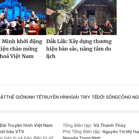
í Minh khởi động
Đắk Lắk: Xây dựng thương
kiện chào mừng
hiệu bản sắc, nâng tầm du
 hoá Việt Nam
lịch
UẬT
THẾ GIỚI
KINH TẾ
TRUYỀN HÌNH
GIẢI TRÍ
Y TẾ
ĐỜI SỐNG
CÔNG NG
Đài Truyền hình Việt Nam
Tổng Biên tập:
Vũ Thanh Thủy
hời báo VTV
Phó Tổng Biên tập:
Nguyễn Thị Mỹ Hạ
g báo in và báo điện tử số
Nguyễn Trọng Ninh