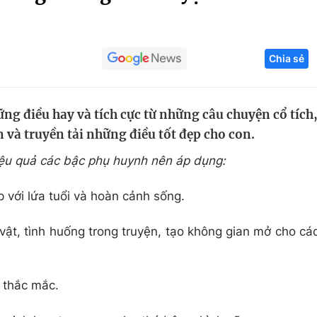
Góc ảnh
Chia sẻ
Giáo dục
Công nghệ
Tuyển sinh
Hitech Công ng
ững điều hay và tích cực từ những câu chuyện cổ tích
Học trực tuyến
Sản phẩm
 và truyền tải những điều tốt đẹp cho con.
g
Thị trường
ệu quả các bậc phụ huynh nên áp dụng:
Tư vấn
p với lứa tuổi và hoàn cảnh sống.
vật, tình huống trong truyện, tạo không gian mở cho cá
n thắc mắc.