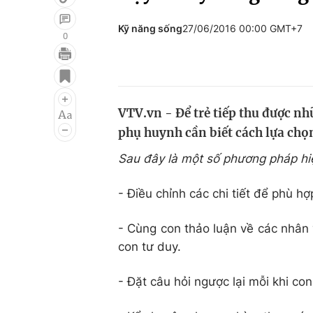
Kỹ năng sống
27/06/2016 00:00 GMT+7
0
Giải trí
Đời sống
Điện ảnh
Du lịch
VTV.vn - Để trẻ tiếp thu được nh
Âm nhạc
Làm đẹp
phụ huynh cần biết cách lựa chọn
Sao
Chất lượng cuộc sốn
Sau đây là một số phương pháp hi
- Điều chỉnh các chi tiết để phù hợ
- Cùng con thảo luận về các nhân 
con tư duy.
- Đặt câu hỏi ngược lại mỗi khi co