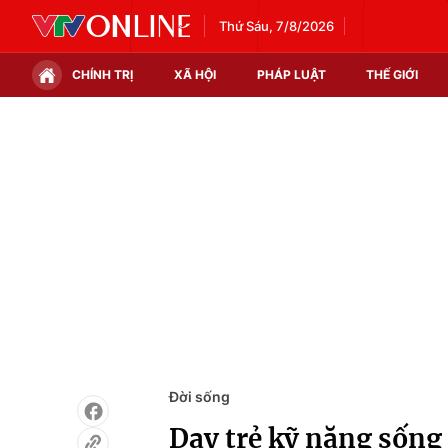
Thứ Sáu, 7/8/2026
CHÍNH TRỊ
XÃ HỘI
PHÁP LUẬT
THẾ GIỚI
Chính trị
Xã hội
Thế giới
Kinh tế
Tin tức
Tài chính
Thế giới đó đây
Thị trường
Câu chuyện quốc tế
Góc doanh nghiệp
Dữ liệu và đời sống
Đời sống
Dạy trẻ kỹ năng sống