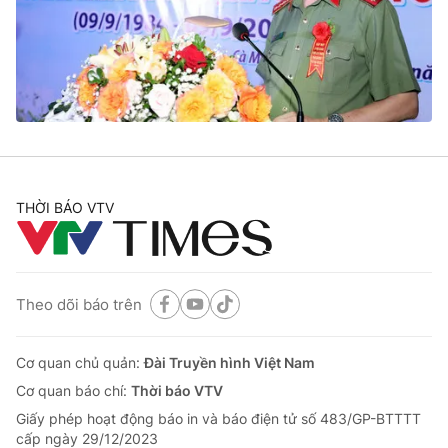
Tin tức
Kinh tế
Thế giới đó đây
Tài chính
Dữ liệu và đời sống
Câu chuyện quốc tế
Thị trường
Truyền hình
Góc doanh nghiệp
Phim VTV
THỜI BÁO VTV
Giải trí
Hậu trường
Điện ảnh
Đời sống
Nhân vật
Âm nhạc
Theo dõi báo trên
Du lịch
Khán giả
Giáo dục
Sao
Làm đẹp
Giải sao mai
Cơ quan chủ quản:
Đài Truyền hình Việt Nam
Tuyển sinh
Công nghệ
Cơ quan báo chí:
Thời báo VTV
Chất lượng cuộc sống
Học trực tuyến
Giấy phép hoạt động báo in và báo điện tử số 483/GP-BTTTT
Hitech Công nghệ tương lai
cấp ngày 29/12/2023