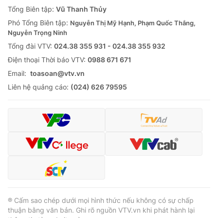
Giao lưu trực tuyến
Tổng Biên tập:
Vũ Thanh Thủy
Sản phẩm
Phó Tổng Biên tập:
Nguyễn Thị Mỹ Hạnh, Phạm Quốc Thắng,
Lịch phát sóng
Thị trường
Nguyễn Trọng Ninh
Tổng đài VTV:
024.38 355 931 - 024.38 355 932
Tư vấn
Ðiện thoại Thời báo VTV:
0988 671 671
Chuyên mục khác
Email:
toasoan@vtv.vn
Emagazine
Podcast
Liên hệ quảng cáo:
(024) 626 79595
Photo
Infographic
Video
Shorts video
VTV Money
VTV Thể thao
VTV Sức khoẻ
Bất động sản
® Cấm sao chép dưới mọi hình thức nếu không có sự chấp
thuận bằng văn bản. Ghi rõ nguồn VTV.vn khi phát hành lại