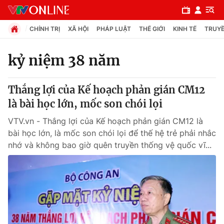
CHÍNH TRỊ
XÃ HỘI
PHÁP LUẬT
THẾ GIỚI
KINH TẾ
TRUYỀ
kỷ niệm 38 năm
Chuyên mục
Thắng lợi của Kế hoạch phản gián CM12
Chính trị
là bài học lớn, mốc son chói lọi
VTV.vn - Thắng lợi của Kế hoạch phản gián CM12 là
Xã hội
bài học lớn, là mốc son chói lọi để thế hệ trẻ phải nhắc
nhớ và không bao giờ quên truyền thống vệ quốc vĩ...
Pháp luật
Y tế
Thế giới