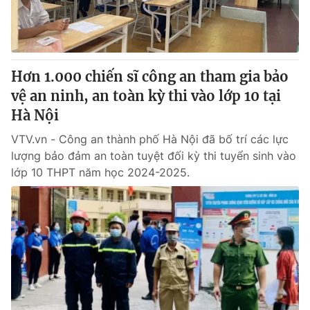
Thị trường 24h
Tấm lòng Việt
VTV4
Vươn mình bằng AI
Hơn 1.000 chiến sĩ công an tham gia bảo
VTV9
VTV8
vệ an ninh, an toàn kỳ thi vào lớp 10 tại
Hà Nội
Liên hệ tòa soạn
English
VTV.vn - Công an thành phố Hà Nội đã bố trí các lực
lượng bảo đảm an toàn tuyệt đối kỳ thi tuyển sinh vào
lớp 10 THPT năm học 2024-2025.
THỜI BÁO VTV
Theo dõi báo trên
Cơ quan chủ quản:
Đài Truyền hình Việt Nam
Cơ quan báo chí:
Thời báo VTV