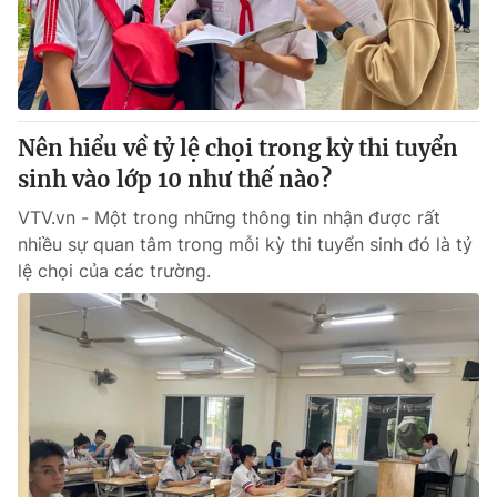
Giao lưu trực tuyến
Sản phẩm
Lịch phát sóng
Thị trường
Tư vấn
Nên hiểu về tỷ lệ chọi trong kỳ thi tuyển
Chuyên mục khác
sinh vào lớp 10 như thế nào?
Emagazine
Podcast
VTV.vn - Một trong những thông tin nhận được rất
nhiều sự quan tâm trong mỗi kỳ thi tuyển sinh đó là tỷ
Photo
Infographic
lệ chọi của các trường.
Video
Shorts video
VTV Money
VTV Thể thao
VTV Sức khoẻ
Bất động sản