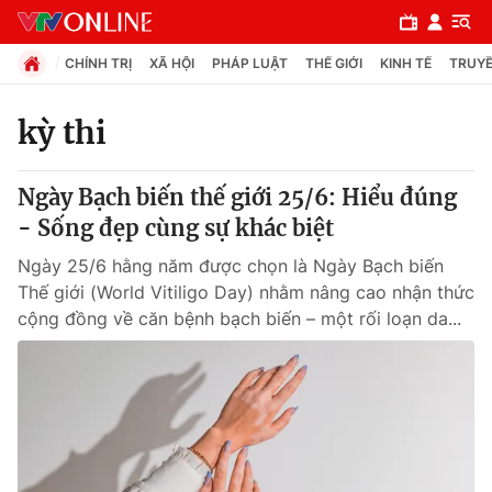
CHÍNH TRỊ
XÃ HỘI
PHÁP LUẬT
THẾ GIỚI
KINH TẾ
TRUYỀ
kỳ thi
Chuyên mục
Ngày Bạch biến thế giới 25/6: Hiểu đúng
Chính trị
- Sống đẹp cùng sự khác biệt
Ngày 25/6 hằng năm được chọn là Ngày Bạch biến
Xã hội
Thế giới (World Vitiligo Day) nhằm nâng cao nhận thức
cộng đồng về căn bệnh bạch biến – một rối loạn da...
Pháp luật
Y tế
Thế giới