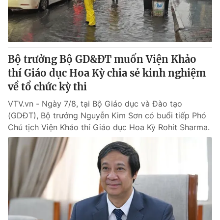
® Cấm sao chép dưới mọi hình thức nếu không có sự chấp
thuận bằng văn bản. Ghi rõ nguồn VTV.vn khi phát hành lại
thông tin từ website này.
Bộ trưởng Bộ GD&ĐT muốn Viện Khảo
thí Giáo dục Hoa Kỳ chia sẻ kinh nghiệm
về tổ chức kỳ thi
VTV.vn - Ngày 7/8, tại Bộ Giáo dục và Đào tạo
(GDĐT), Bộ trưởng Nguyễn Kim Sơn có buổi tiếp Phó
Chủ tịch Viện Khảo thí Giáo dục Hoa Kỳ Rohit Sharma.