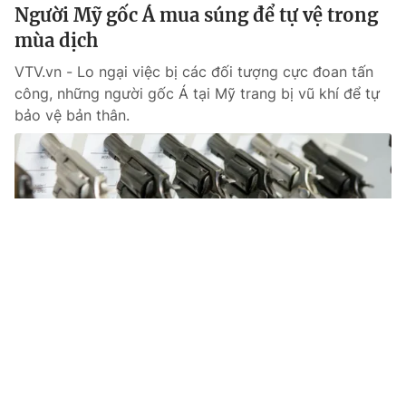
Người Mỹ gốc Á mua súng để tự vệ trong
mùa dịch
VTV.vn - Lo ngại việc bị các đối tượng cực đoan tấn
công, những người gốc Á tại Mỹ trang bị vũ khí để tự
bảo vệ bản thân.
Tin mới
Video
Live
Emagazine
Trang chủ
Thủ tướng yêu cầu xử lý nghiêm hành vi