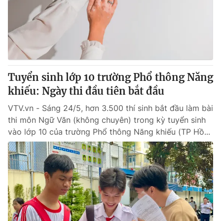
Tin tức
Kinh tế
Thế giới đó đây
Tài chính
Dữ liệu và đời sống
Câu chuyện quốc tế
Thị trường
Tuyển sinh lớp 10 trường Phổ thông Năng
Truyền hình
Góc doanh nghiệp
khiếu: Ngày thi đầu tiên bắt đầu
Phim VTV
Giải trí
VTV.vn - Sáng 24/5, hơn 3.500 thí sinh bắt đầu làm bài
Hậu trường
thi môn Ngữ Văn (không chuyên) trong kỳ tuyển sinh
Điện ảnh
vào lớp 10 của trường Phổ thông Năng khiếu (TP Hồ...
Đời sống
Nhân vật
Âm nhạc
Du lịch
Khán giả
Giáo dục
Sao
Làm đẹp
Giải sao mai
Tuyển sinh
Công nghệ
Chất lượng cuộc sống
Học trực tuyến
Hitech Công nghệ tương lai