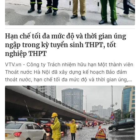
Giấy phép hoạt động báo in và báo điện tử số 483/GP-BTTTT
cấp ngày 29/12/2023
Tổng Biên tập:
Vũ Thanh Thủy
Phó Tổng Biên tập:
Nguyễn Thị Mỹ Hạnh, Phạm Quốc Thắng,
Hạn chế tối đa mức độ và thời gian úng
Nguyễn Trọng Ninh
Tổng đài VTV:
ngập trong kỳ tuyển sinh THPT, tốt
024.38 355 931 - 024.38 355 932
Ðiện thoại Thời báo VTV:
nghiệp THPT
024.66 897 897
Email:
toasoan@vtv.vn
VTV.vn - Công ty Trách nhiệm hữu hạn Một thành viên
Liên hệ quảng cáo:
024-7300.7108
Thoát nước Hà Nội đã xây dựng kế hoạch Bảo đảm
thoát nước, hạn chế tối đa mức độ và thời gian úng,...