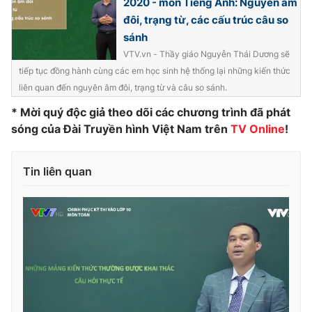
2020 - môn Tiếng Anh: Nguyên âm
đôi, trạng từ, các cấu trúc câu so
Photo
Infographic
sánh
VTV.vn - Thầy giáo Nguyễn Thái Dương sẽ
Video
Shorts video
tiếp tục đồng hành cùng các em học sinh hệ thống lại những kiến thức
liên quan đến nguyên âm đôi, trạng từ và câu so sánh.
VTV Money
VTV Thể thao
* Mời quý độc giả theo dõi các chương trình đã phát
sóng của Đài Truyền hình Việt Nam trên
TV Online
!
VTV Sức khoẻ
Bất động sản
Tin liên quan
Thị trường 24h
Tấm lòng Việt
VTV4
Vươn mình bằng AI
VTV9
VTV8
Liên hệ tòa soạn
English