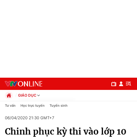
GIÁO DỤC
Chính trị
Tư vấn
Học trực tuyến
Tuyển sinh
Xã hội
06/04/2020 21:30 GMT+7
Pháp luật
Chuyên mục
Kinh tế
Chinh phục kỳ thi vào lớp 10
Thể thao