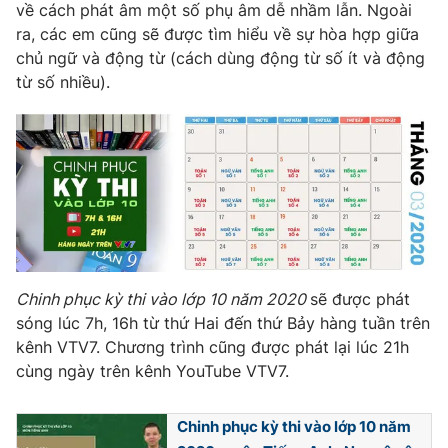
Phim VTV
về cách phát âm một số phụ âm dễ nhầm lẫn. Ngoài
Giải trí
ra, các em cũng sẽ được tìm hiểu về sự hòa hợp giữa
Hậu trường
chủ ngữ và động từ (cách dùng động từ số ít và động
Điện ảnh
Đời sống
từ số nhiều).
Nhân vật
Âm nhạc
Du lịch
Khán giả
Giáo dục
Sao
Làm đẹp
Giải sao mai
Tuyển sinh
Công nghệ
Chất lượng cuộc sống
Học trực tuyến
Hitech Công nghệ tương lai
Giao lưu trực tuyến
Sản phẩm
Chinh phục kỳ thi vào lớp 10 năm 2020
sẽ được phát
Lịch phát sóng
Thị trường
sóng lúc 7h, 16h từ thứ Hai đến thứ Bảy hàng tuần trên
kênh VTV7. Chương trình cũng được phát lại lúc 21h
Tư vấn
cùng ngày trên kênh YouTube VTV7.
Chuyên mục khác
Emagazine
Podcast
Chinh phục kỳ thi vào lớp 10 năm