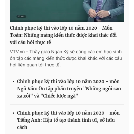
Chinh phục kỳ thi vào lớp 10 năm 2020 - Môn
THỜI BÁO VTV
Toán: Những mảng kiến thức được khai thác đối
với câu hỏi thực tế
VTV.vn - Thầy giáo Ngân Kỳ sẽ cùng các em học sinh
Theo dõi báo trên
ôn tập các mảng kiến thức được khai khác với các câu
hỏi liên quan tới thực tế.
Cơ quan chủ quản:
Đài Truyền hình Việt Nam
Chinh phục kỳ thi vào lớp 10 năm 2020 - môn
Cơ quan báo chí:
Thời báo VTV
Ngữ Văn: Ôn tập phần truyện "Những ngôi sao
Giấy phép hoạt động báo in và báo điện tử số 483/GP-BTTTT
xa xôi" và "Chiếc lược ngà"
cấp ngày 29/12/2023
Tổng Biên tập:
Vũ Thanh Thủy
Chinh phục kỳ thi vào lớp 10 năm 2020 - môn
Phó Tổng Biên tập:
Nguyễn Thị Mỹ Hạnh, Phạm Quốc Thắng,
Tiếng Anh: Hậu tố tạo thành tính từ, sở hữu
Nguyễn Trọng Ninh
cách
Tổng đài VTV:
024.38 355 931 - 024.38 355 932