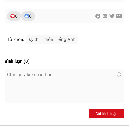
Ðiện thoại Thời báo VTV:
024.66 897 897
Email:
toasoan@vtv.vn
0
0
Liên hệ quảng cáo:
024-7300.7108
Từ khóa:
kỳ thi
môn Tiếng Anh
Bình luận
(
0
)
® Cấm sao chép dưới mọi hình thức nếu không có sự chấp
thuận bằng văn bản. Ghi rõ nguồn VTV.vn khi phát hành lại
thông tin từ website này.
Gửi bình luận