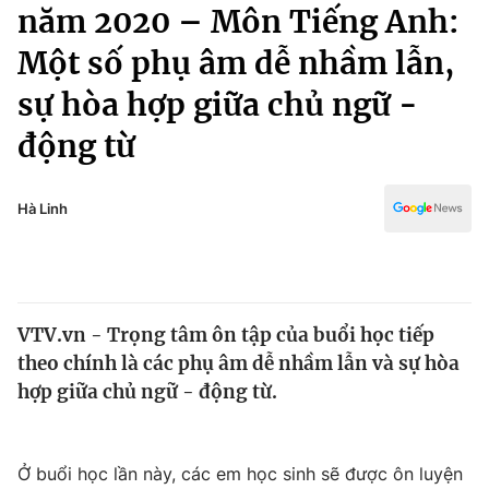
Chính trị
năm 2020 – Môn Tiếng Anh:
Truyền hình
Một số phụ âm dễ nhầm lẫn,
Văn hóa - Giải trí
Xã hội
Y tế
sự hòa hợp giữa chủ ngữ -
Đời sống
Pháp luật
động từ
Công nghệ
Giáo dục
Y tế
Hà Linh
Thế giới
Tin tức
Kinh tế
VTV.vn - Trọng tâm ôn tập của buổi học tiếp
Thế giới đó đây
theo chính là các phụ âm dễ nhầm lẫn và sự hòa
Tài chính
Dữ liệu và đời sống
hợp giữa chủ ngữ - động từ.
Câu chuyện quốc tế
Thị trường
Truyền hình
Góc doanh nghiệp
Ở buổi học lần này, các em học sinh sẽ được ôn luyện