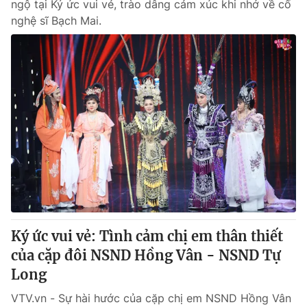
ngộ tại Ký ức vui vẻ, trào dâng cảm xúc khi nhớ về cố
nghệ sĩ Bạch Mai.
Ký ức vui vẻ: Tình cảm chị em thân thiết
của cặp đôi NSND Hồng Vân - NSND Tự
Long
VTV.vn - Sự hài hước của cặp chị em NSND Hồng Vân