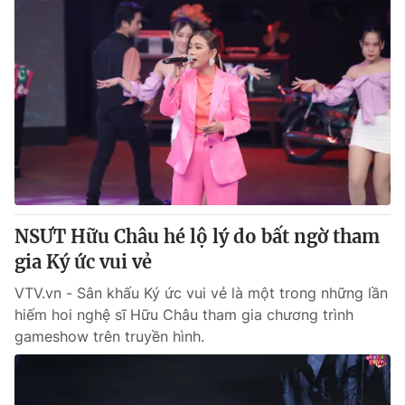
NSƯT Hữu Châu hé lộ lý do bất ngờ tham
gia Ký ức vui vẻ
VTV.vn - Sân khấu Ký ức vui vẻ là một trong những lần
hiếm hoi nghệ sĩ Hữu Châu tham gia chương trình
gameshow trên truyền hình.