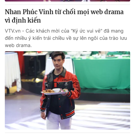
Giấy phép hoạt động báo in và báo điện tử số 483/GP-BTTTT
cấp ngày 29/12/2023
Nhan Phúc Vinh từ chối mọi web drama
Tổng Biên tập:
vì định kiến
Vũ Thanh Thủy
Phó Tổng Biên tập:
Nguyễn Thị Mỹ Hạnh, Phạm Quốc Thắng,
VTV.vn - Các khách mời của "Ký ức vui vẻ" đã mang
Nguyễn Trọng Ninh
đến nhiều ý kiến trái chiều về sự lên ngôi của trào lưu
Tổng đài VTV:
024.38 355 931 - 024.38 355 932
web drama.
Ðiện thoại Thời báo VTV:
024.66 897 897
Email:
toasoan@vtv.vn
Liên hệ quảng cáo:
024-7300.7108