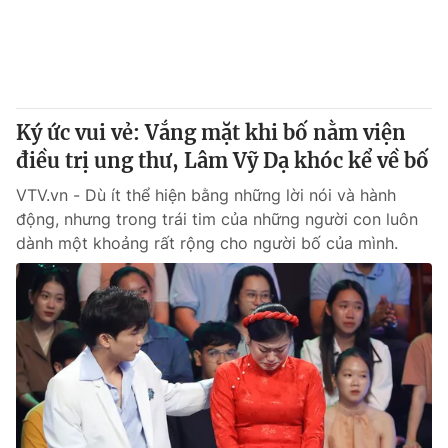
Tin tức
Kinh tế
Thế giới đó đây
Tài chính
Dữ liệu và đời sống
Câu chuyện quốc tế
Thị trường
Ký ức vui vẻ: Vắng mặt khi bố nằm viện
Truyền hình
điều trị ung thư, Lâm Vỹ Dạ khóc kể về bố
Góc doanh nghiệp
VTV.vn - Dù ít thể hiện bằng những lời nói và hành
Phim VTV
Giải trí
động, nhưng trong trái tim của những người con luôn
Hậu trường
dành một khoảng rất rộng cho người bố của mình.
Điện ảnh
Đời sống
Nhân vật
Âm nhạc
Du lịch
Khán giả
Giáo dục
Sao
Làm đẹp
Giải sao mai
Tuyển sinh
Công nghệ
Chất lượng cuộc sống
Học trực tuyến
Hitech Công nghệ tương lai