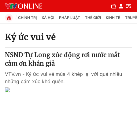
CHÍNH TRỊ
XÃ HỘI
PHÁP LUẬT
THẾ GIỚI
KINH TẾ
TRUYỀ
Ký ức vui vẻ
Chuyên mục
NSND Tự Long xúc động rơi nước mắt
Chính trị
cảm ơn khán giả
VTV.vn - Ký ức vui vẻ mùa 4 khép lại với quá nhiều
Xã hội
những cảm xúc khó quên.
Pháp luật
Y tế
Thế giới