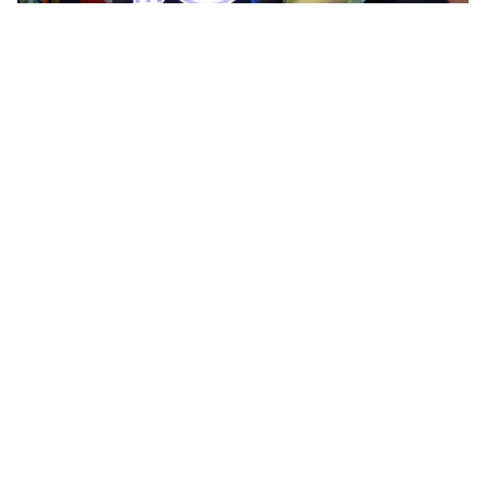
NSND Tự Long, NSƯT Hồng Vân xúc
Tin mới
Video
Live
Emagazine
Trang chủ
động nhớ về cố nhạc sĩ Đỗ Nhuận
VTV.vn - Cùng với sự xuất hiện của NSƯT, nhiều câu
chuyện xúc động đã được kể lại trong chương trình Ký
ức vui vẻ tuần này.