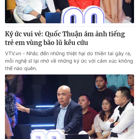
Giao lưu trực tuyến
Sản phẩm
Lịch phát sóng
Thị trường
Tư vấn
Ký ức vui vẻ: Quốc Thuận ám ảnh tiếng
Chuyên mục khác
trẻ em vùng bão lũ kêu cứu
Emagazine
Podcast
VTV.vn - Nhắc đến những thiệt hại do thiên tai gây ra,
mỗi nghệ sĩ lại nhớ về những ký ức với cảm xúc không
thể nào quên.
Photo
Infographic
Video
Shorts video
VTV Money
VTV Thể thao
VTV Sức khoẻ
Bất động sản