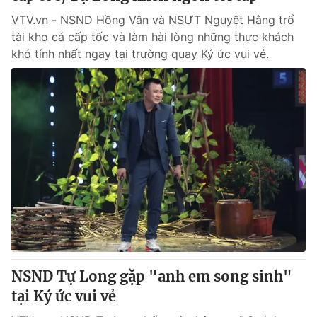
VTV.vn - NSND Hồng Vân và NSƯT Nguyệt Hằng trổ
tài kho cá cấp tốc và làm hài lòng những thực khách
khó tính nhất ngay tại trường quay Ký ức vui vẻ.
NSND Tự Long gặp "anh em song sinh"
tại Ký ức vui vẻ