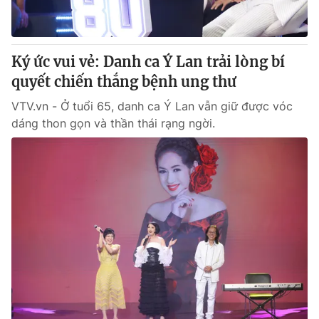
Thị trường 24h
Tấm lòng Việt
VTV4
Vươn mình bằng AI
Ký ức vui vẻ: Danh ca Ý Lan trải lòng bí
quyết chiến thắng bệnh ung thư
VTV9
VTV8
VTV.vn - Ở tuổi 65, danh ca Ý Lan vẫn giữ được vóc
dáng thon gọn và thần thái rạng ngời.
Liên hệ tòa soạn
English
THỜI BÁO VTV
Theo dõi báo trên
Cơ quan chủ quản:
Đài Truyền hình Việt Nam
Cơ quan báo chí:
Thời báo VTV