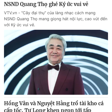
NSND Quang Thọ ghé Ký ức vui vẻ
VTV.vn - "Cây đại thụ" của làng nhạc cách mạng
® Cấm sao chép dưới mọi hình thức nếu không có sự chấp
NSND Quang Thọ mang giọng hát nội lực, cao vút đến
thuận bằng văn bản. Ghi rõ nguồn VTV.vn khi phát hành lại
thông tin từ website này.
với Ký ức vui vẻ.
Hồng Vân và Nguyệt Hằng trổ tài kho cá
cấp tốc, Tự Long khen ngon tới tấp