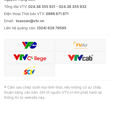
Tổng đài VTV:
024.38 355 931 - 024.38 355 932
Ðiện thoại Thời báo VTV:
0988 671 671
Email:
toasoan@vtv.vn
® Cấm sao chép dưới mọi hình thức nếu không có sự chấp
Liên hệ quảng cáo:
(024) 626 79595
thuận bằng văn bản. Ghi rõ nguồn VTV.vn khi phát hành lại
thông tin từ website này.
® Cấm sao chép dưới mọi hình thức nếu không có sự chấp
thuận bằng văn bản. Ghi rõ nguồn VTV.vn khi phát hành lại
thông tin từ website này.