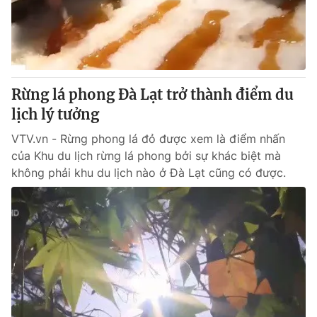
Giao lưu trực tuyến
Sản phẩm
Lịch phát sóng
Thị trường
Tư vấn
Rừng lá phong Đà Lạt trở thành điểm du
Chuyên mục khác
lịch lý tưởng
Emagazine
Podcast
VTV.vn - Rừng phong lá đỏ được xem là điểm nhấn
của Khu du lịch rừng lá phong bởi sự khác biệt mà
Photo
Infographic
không phải khu du lịch nào ở Đà Lạt cũng có được.
Video
Shorts video
VTV Money
VTV Thể thao
VTV Sức khoẻ
Bất động sản