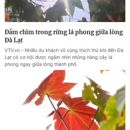
Thị trường 24h
Tấm lòng Việt
VTV4
Vươn mình bằng AI
Đắm chìm trong rừng lá phong giữa lòng
VTV9
VTV8
Đà Lạt
VTV.vn - Nhiều du khách vô cùng thích thú khi đến Đà
Liên hệ tòa soạn
English
Lạt có cơ hội được ngắm nhìn những hàng cây lá
phong ngay giữa lòng thành phố.
THỜI BÁO VTV
Theo dõi báo trên
Cơ quan chủ quản:
Đài Truyền hình Việt Nam