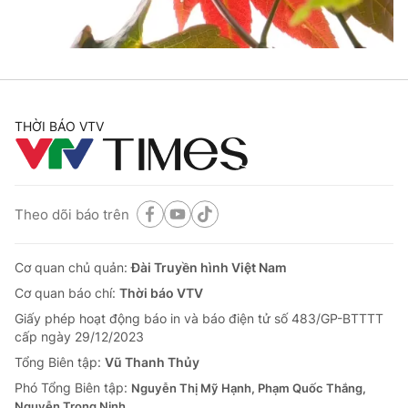
Cơ quan báo chí:
Thời báo VTV
Giấy phép hoạt động báo in và báo điện tử số 483/GP-BTTTT
cấp ngày 29/12/2023
Tổng Biên tập:
Vũ Thanh Thủy
Phó Tổng Biên tập:
Nguyễn Thị Mỹ Hạnh, Phạm Quốc Thắng,
THỜI BÁO VTV
Nguyễn Trọng Ninh
Tổng đài VTV:
024.38 355 931 - 024.38 355 932
Ðiện thoại Thời báo VTV:
024.66 897 897
Email:
toasoan@vtv.vn
Theo dõi báo trên
Liên hệ quảng cáo:
024-7300.7108
Cơ quan chủ quản:
Đài Truyền hình Việt Nam
Cơ quan báo chí:
Thời báo VTV
Giấy phép hoạt động báo in và báo điện tử số 483/GP-BTTTT
cấp ngày 29/12/2023
Tổng Biên tập:
Vũ Thanh Thủy
Phó Tổng Biên tập:
Nguyễn Thị Mỹ Hạnh, Phạm Quốc Thắng,
Nguyễn Trọng Ninh