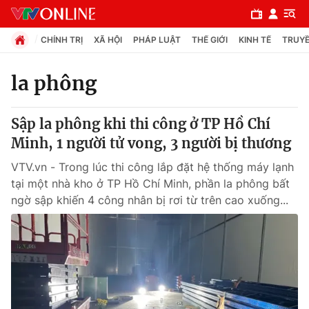
CHÍNH TRỊ
XÃ HỘI
PHÁP LUẬT
THẾ GIỚI
KINH TẾ
TRUYỀ
la phông
Chuyên mục
Sập la phông khi thi công ở TP Hồ Chí
Chính trị
Minh, 1 người tử vong, 3 người bị thương
VTV.vn - Trong lúc thi công lắp đặt hệ thống máy lạnh
Xã hội
tại một nhà kho ở TP Hồ Chí Minh, phần la phông bất
ngờ sập khiến 4 công nhân bị rơi từ trên cao xuống...
Pháp luật
Y tế
Thế giới