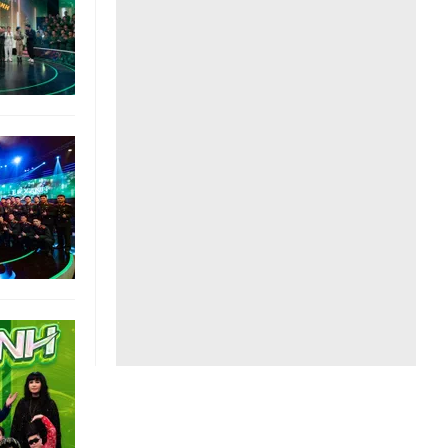
Liên hệ toà soạn
hệ tương lai