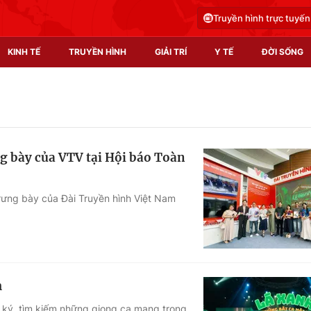
Truyền hình trực tuyến
KINH TẾ
TRUYỀN HÌNH
GIẢI TRÍ
Y TẾ
ĐỜI SỐNG
Pháp luật
Y tế
Truyền hình
Multimedia
g bày của VTV tại Hội báo Toàn
Phim VTV
Video
Hậu trường
Shorts video
rưng bày của Đài Truyền hình Việt Nam
Nhân vật
Podcast
Khán giả
EMagazine
Giải sao mai
Photo
m
Infographic
 ký, tìm kiếm những giọng ca mang trong