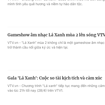
mình tình yêu quê hương và niềm tự hào dân tộc.
Giải trí
Đời sống
Điện ảnh
Du lịch
Gameshow âm nhạc Lá Xanh mùa 2 lên sóng VT
Âm nhạc
Làm đẹp
VTV.vn - “Lá Xanh” mùa 2 không chỉ là một gameshow âm nhạc -
trở thành cầu nối giữa ký ức và hiện tại.
Sao
Chất lượng cuộc sốn
Gala 'Lá Xanh': Cuộc so tài kịch tích và cảm xúc
VTV.vn - Chương trình "Lá xanh" tiếp tục mang đến những cảm 
vào lúc 21h tối nay (28/4) trên VTV1.