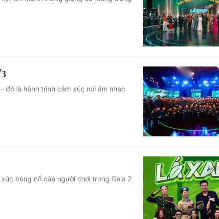
Góc ảnh
Giáo dục
Công nghệ
Tuyển sinh
Hitech Công ng
V3
Học trực tuyến
Sản phẩm
 đó là hành trình cảm xúc nơi âm nhạc
g
Thị trường
Tư vấn
xúc bùng nổ của người chơi trong Gala 2