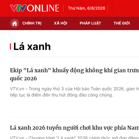
Thứ Năm, 6/8/2026
CHÍNH TRỊ
XÃ HỘI
PHÁP LUẬT
THẾ GIỚI
Chính trị
Xã hội
Lá xanh
Thế giới
Kinh tế
Ekip "Lá xanh" khuấy động không khí gian trưn
Tin tức
Tài chính
quốc 2026
Thế giới đó đây
Thị trường
VTV.vn - Trong ngày thứ 3 của Hội báo Toàn quốc 2026, gian t
tiếp tục là điểm đến thu hút đông đảo công chúng.
Câu chuyện quốc tế
Góc doanh nghiệp
Dữ liệu và đời sống
Lá xanh 2026 tuyển người chơi khu vực phía Na
VTV.vn - Chương trình "Lá xanh" 2026 chính thức mở đơn đăng