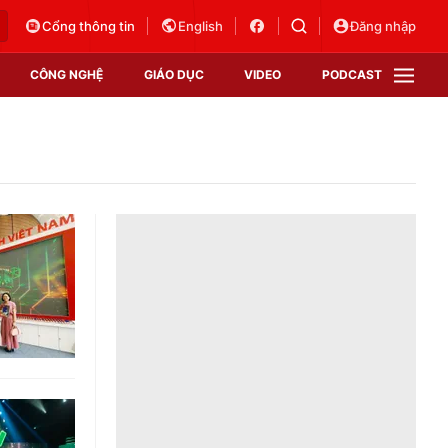
Cổng thông tin
English
Đăng nhập
CÔNG NGHỆ
GIÁO DỤC
VIDEO
PODCAST
VTV Money
VTV Thể thao
VTV Sức khoẻ
Bất động sản
Thị trường 24h
Tấm lòng Việt
Vươn mình bằng AI
VTV4
VTV8
VTV9
Lịch phát sóng
Giao lưu trực tuyến
Sự kiện