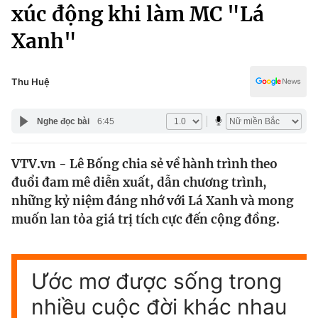
Chính trị
xúc động khi làm MC "Lá
Truyền hình
Xanh"
Văn hóa - Giải trí
Xã hội
Y tế
Đời sống
Thu Huệ
Pháp luật
Công nghệ
Giáo dục
Nghe đọc bài
6:45
Y tế
VTV.vn - Lê Bống chia sẻ về hành trình theo
Thế giới
đuổi đam mê diễn xuất, dẫn chương trình,
Tin tức
những kỷ niệm đáng nhớ với Lá Xanh và mong
Kinh tế
muốn lan tỏa giá trị tích cực đến cộng đồng.
Thế giới đó đây
Tài chính
Dữ liệu và đời sống
Câu chuyện quốc tế
Thị trường
Ước mơ được sống trong
Truyền hình
Góc doanh nghiệp
nhiều cuộc đời khác nhau