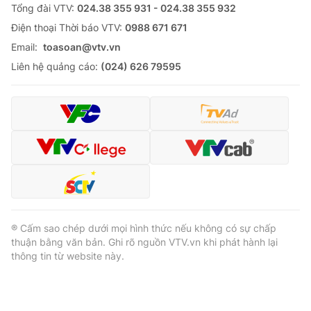
Tổng đài VTV:
024.38 355 931 - 024.38 355 932
Ðiện thoại Thời báo VTV:
0988 671 671
Email:
toasoan@vtv.vn
Liên hệ quảng cáo:
(024) 626 79595
® Cấm sao chép dưới mọi hình thức nếu không có sự chấp
thuận bằng văn bản. Ghi rõ nguồn VTV.vn khi phát hành lại
thông tin từ website này.