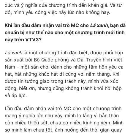
xúc và ý nghĩa của chương trình đến khán giả. Và từ
Photo
Infographic
đó, mình yêu công việc này lúc nào không hay.
Khi lần đầu đảm nhận vai trò MC cho
Lá xanh
, bạn đã
Video
Shorts video
chuẩn bị như thế nào cho một chương trình mới tinh
này trên VTV3?
VTV Money
VTV Thể thao
Lá xanh
là một chương trình đặc biệt, được phối hợp
sản xuất bởi Bộ Quốc phòng và Đài Truyền hình Việt
VTV Sức khoẻ
Bất động sản
Nam – một sân chơi dành cho những tâm hồn yêu ca
hát, hát những khúc hát đi cùng với năm tháng. Khi
Thị trường 24h
Tấm lòng Việt
được tin tưởng giao trọng trách này, mình vừa xúc
động, biết ơn, nhưng cũng không tránh khỏi hồi hộp
và áp lực.
VTV4
Vươn mình bằng AI
Lần đầu đảm nhận vai trò MC cho một chương trình
VTV9
VTV8
mang ý nghĩa lớn như vậy, mình lo lắng vì bản thân
còn nhiều thiếu sót, chưa có nhiều kinh nghiệm. Mình
sợ mình làm chưa tốt, ảnh hưởng đến thời gian quay
Liên hệ tòa soạn
English