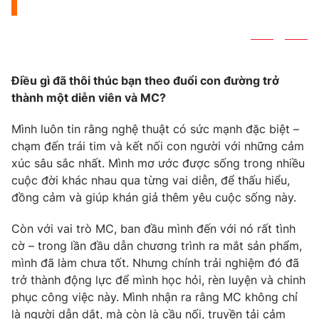
Phim VTV
Giải trí
Hậu trường
Điện ảnh
Đời sống
Nhân vật
Âm nhạc
Điều gì đã thôi thúc bạn theo đuổi con đường trở
Du lịch
Khán giả
Giáo dục
thành một diễn viên và MC?
Sao
Làm đẹp
Giải sao mai
Tuyển sinh
Mình luôn tin rằng nghệ thuật có sức mạnh đặc biệt –
Công nghệ
Chất lượng cuộc sống
chạm đến trái tim và kết nối con người với những cảm
Học trực tuyến
xúc sâu sắc nhất. Mình mơ ước được sống trong nhiều
Hitech Công nghệ tương lai
Giao lưu trực tuyến
cuộc đời khác nhau qua từng vai diễn, để thấu hiểu,
Sản phẩm
đồng cảm và giúp khán giả thêm yêu cuộc sống này.
Lịch phát sóng
Thị trường
Còn với vai trò MC, ban đầu mình đến với nó rất tình
cờ – trong lần đầu dẫn chương trình ra mắt sản phẩm,
Tư vấn
mình đã làm chưa tốt. Nhưng chính trải nghiệm đó đã
Chuyên mục khác
trở thành động lực để mình học hỏi, rèn luyện và chinh
phục công việc này. Mình nhận ra rằng MC không chỉ
Emagazine
Podcast
là người dẫn dắt, mà còn là cầu nối, truyền tải cảm