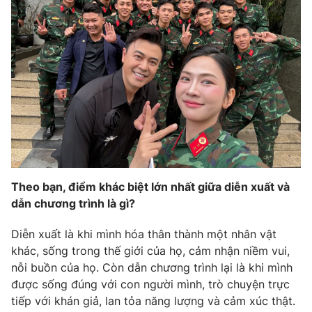
Email:
toasoan@vtv.vn
Liên hệ quảng cáo:
024-7300.7108
Theo bạn, điểm khác biệt lớn nhất giữa diễn xuất và
dẫn chương trình là gì?
® Cấm sao chép dưới mọi hình thức nếu không có sự chấp
thuận bằng văn bản. Ghi rõ nguồn VTV.vn khi phát hành lại
Diễn xuất là khi mình hóa thân thành một nhân vật
thông tin từ website này.
khác, sống trong thế giới của họ, cảm nhận niềm vui,
nỗi buồn của họ. Còn dẫn chương trình lại là khi mình
được sống đúng với con người mình, trò chuyện trực
tiếp với khán giả, lan tỏa năng lượng và cảm xúc thật.