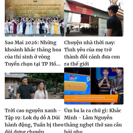
Sao Mai 2026: Những
Chuyện nhà thời nay:
khoảnh khắc thăng hoa
Tình yêu của mẹ trở
của thí sinh ở vòng
thành đôi cánh đưa con
Tuyển chọn tại TP Hồ...
ra thế giới
Trời cao nguyên xanh -
Úm ba la ra chữ gì: Khắc
Tập 19: Lok dụ dỗ A Dũi
Minh - Lâm Nguyễn
hành động, Tuấn bị theo
thắng nghẹt thở sau câu
dõi dựng chuyện
hỏi phụ