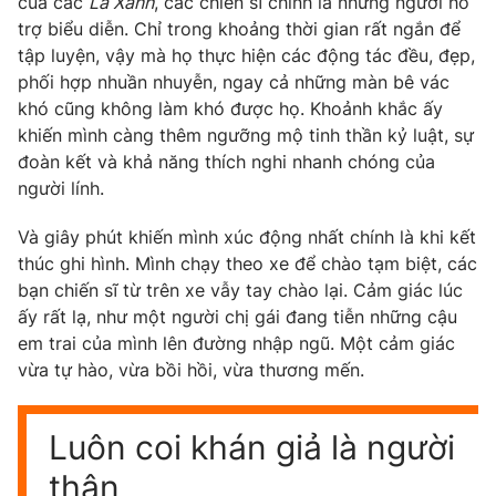
của các
Lá Xanh
, các chiến sĩ chính là những người hỗ
trợ biểu diễn. Chỉ trong khoảng thời gian rất ngắn để
tập luyện, vậy mà họ thực hiện các động tác đều, đẹp,
phối hợp nhuần nhuyễn, ngay cả những màn bê vác
khó cũng không làm khó được họ. Khoảnh khắc ấy
khiến mình càng thêm ngưỡng mộ tinh thần kỷ luật, sự
đoàn kết và khả năng thích nghi nhanh chóng của
người lính.
Và giây phút khiến mình xúc động nhất chính là khi kết
thúc ghi hình. Mình chạy theo xe để chào tạm biệt, các
bạn chiến sĩ từ trên xe vẫy tay chào lại. Cảm giác lúc
ấy rất lạ, như một người chị gái đang tiễn những cậu
em trai của mình lên đường nhập ngũ. Một cảm giác
vừa tự hào, vừa bồi hồi, vừa thương mến.
Luôn coi khán giả là người
thân