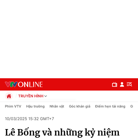
TRUYỀN HÌNH
Chính trị
Phim VTV
Hậu trường
Nhân vật
Góc khán giả
Điểm hẹn tài năng
Giải
Xã hội
10/03/2025 15:32 GMT+7
Pháp luật
Chuyên mục
Kinh tế
Lê Bống và những kỷ niệm
Thể thao