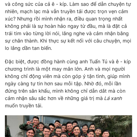
và công sức của cả ê - kíp. Làm sao để dẫn chuyện tự
nhiên, mạch lạc mà vẫn truyền tải được trọn vẹn cảm
xúc? Nhưng rồi mình nhận ra, điều quan trọng nhất
không phải là sự hoàn hảo ngay từ đầu, mà là đặt cả
THỜI BÁO VTV
trái tim vào từng lời nói, lắng nghe và cảm nhận bằng
sự chân thành. Khi thực sự kết nối với câu chuyện, mọi
Theo dõi báo trên
lo lắng dần tan biến.
Đặc biệt, được đồng hành cùng anh Tuấn Tú và ê - kíp
Cơ quan chủ quản:
Đài Truyền hình Việt Nam
chương trình là một may mắn lớn. Anh và mọi người
Cơ quan báo chí:
Thời báo VTV
không chỉ động viên mà còn góp ý tận tình, giúp mình
Giấy phép hoạt động báo in và báo điện tử số 483/GP-BTTTT
ngày càng tự tin hơn sau mỗi tập. Nhờ đó, mỗi lần
cấp ngày 29/12/2023
đứng trên sân khấu, mình không chỉ dẫn dắt mà còn
Tổng Biên tập:
Vũ Thanh Thủy
cảm nhận sâu sắc hơn về những giá trị mà
Lá xanh
muốn truyền tải.
Phó Tổng Biên tập:
Nguyễn Thị Mỹ Hạnh, Phạm Quốc Thắng,
Nguyễn Trọng Ninh
Tổng đài VTV:
024.38 355 931 - 024.38 355 932
Ðiện thoại Thời báo VTV:
024.66 897 897