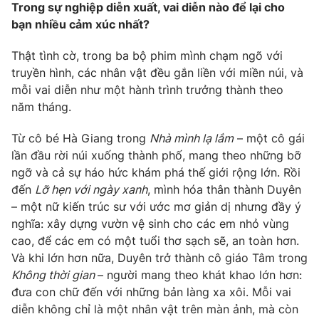
Trong sự nghiệp diễn xuất, vai diễn nào để lại cho
bạn nhiều cảm xúc nhất?
Thật tình cờ, trong ba bộ phim mình chạm ngõ với
truyền hình, các nhân vật đều gắn liền với miền núi, và
mỗi vai diễn như một hành trình trưởng thành theo
năm tháng.
Từ cô bé Hà Giang trong
Nhà mình lạ lắm
– một cô gái
lần đầu rời núi xuống thành phố, mang theo những bỡ
ngỡ và cả sự háo hức khám phá thế giới rộng lớn. Rồi
đến
Lỡ hẹn với ngày xanh
, mình hóa thân thành Duyên
– một nữ kiến trúc sư với ước mơ giản dị nhưng đầy ý
nghĩa: xây dựng vườn vệ sinh cho các em nhỏ vùng
cao, để các em có một tuổi thơ sạch sẽ, an toàn hơn.
Và khi lớn hơn nữa, Duyên trở thành cô giáo Tâm trong
Không thời gian
– người mang theo khát khao lớn hơn:
đưa con chữ đến với những bản làng xa xôi. Mỗi vai
diễn không chỉ là một nhân vật trên màn ảnh, mà còn