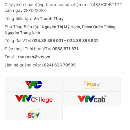
Giấy phép hoạt động báo in và báo điện tử số 483/GP-BTTTT
Tin tức
cấp ngày 29/12/2023
Kinh tế
Thế giới đó đây
Tổng Biên tập:
Vũ Thanh Thủy
Tài chính
Phó Tổng Biên tập:
Nguyễn Thị Mỹ Hạnh, Phạm Quốc Thắng,
Dữ liệu và đời sống
Câu chuyện quốc tế
Nguyễn Trọng Ninh
Thị trường
Tổng đài VTV:
024.38 355 931 - 024.38 355 932
Truyền hình
Góc doanh nghiệp
Ðiện thoại Thời báo VTV:
0988 671 671
Email:
toasoan@vtv.vn
Phim VTV
Giải trí
Liên hệ quảng cáo:
(024) 626 79595
Hậu trường
Điện ảnh
Đời sống
Nhân vật
Âm nhạc
Du lịch
Khán giả
Giáo dục
Sao
Làm đẹp
Giải sao mai
Tuyển sinh
Công nghệ
Chất lượng cuộc sống
Học trực tuyến
Hitech Công nghệ tương lai