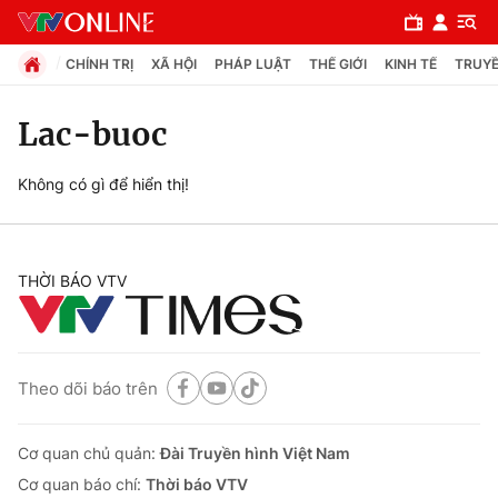
CHÍNH TRỊ
XÃ HỘI
PHÁP LUẬT
THẾ GIỚI
KINH TẾ
TRUYỀ
Lac-buoc
Chuyên mục
Không có gì để hiển thị!
Chính trị
THỜI BÁO VTV
Xã hội
Pháp luật
Theo dõi báo trên
Y tế
Cơ quan chủ quản:
Đài Truyền hình Việt Nam
Thế giới
Cơ quan báo chí:
Thời báo VTV