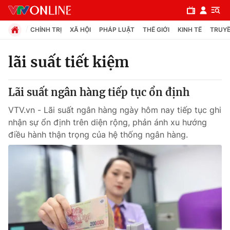
CHÍNH TRỊ
XÃ HỘI
PHÁP LUẬT
THẾ GIỚI
KINH TẾ
TRUYỀ
lãi suất tiết kiệm
Chuyên mục
Lãi suất ngân hàng tiếp tục ổn định
Chính trị
VTV.vn - Lãi suất ngân hàng ngày hôm nay tiếp tục ghi
nhận sự ổn định trên diện rộng, phản ánh xu hướng
Xã hội
điều hành thận trọng của hệ thống ngân hàng.
Pháp luật
Y tế
Thế giới