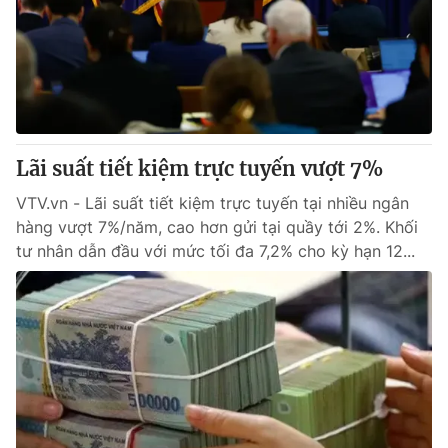
Lãi suất tiết kiệm trực tuyến vượt 7%
VTV.vn - Lãi suất tiết kiệm trực tuyến tại nhiều ngân
hàng vượt 7%/năm, cao hơn gửi tại quầy tới 2%. Khối
tư nhân dẫn đầu với mức tối đa 7,2% cho kỳ hạn 12...