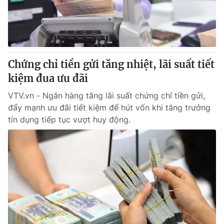
Tin tức
Kinh tế
Thế giới đó đây
Tài chính
Dữ liệu và đời sống
Câu chuyện quốc tế
Thị trường
Chứng chỉ tiền gửi tăng nhiệt, lãi suất tiết
kiệm đua ưu đãi
Truyền hình
Góc doanh nghiệp
VTV.vn - Ngân hàng tăng lãi suất chứng chỉ tiền gửi,
Phim VTV
Giải trí
đẩy mạnh ưu đãi tiết kiệm để hút vốn khi tăng trưởng
Hậu trường
tín dụng tiếp tục vượt huy động.
Điện ảnh
Đời sống
Nhân vật
Âm nhạc
Du lịch
Khán giả
Giáo dục
Sao
Làm đẹp
Giải sao mai
Tuyển sinh
Công nghệ
Chất lượng cuộc sống
Học trực tuyến
Hitech Công nghệ tương lai