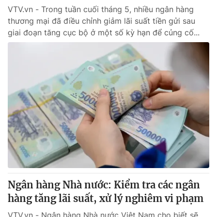
VTV.vn - Trong tuần cuối tháng 5, nhiều ngân hàng
thương mại đã điều chỉnh giảm lãi suất tiền gửi sau
® Cấm sao chép dưới mọi hình thức nếu không có sự chấp
giai đoạn tăng cục bộ ở một số kỳ hạn để củng cố...
thuận bằng văn bản. Ghi rõ nguồn VTV.vn khi phát hành lại
thông tin từ website này.
Ngân hàng Nhà nước: Kiểm tra các ngân
hàng tăng lãi suất, xử lý nghiêm vi phạm
VTV.vn - Ngân hàng Nhà nước Việt Nam cho biết sẽ