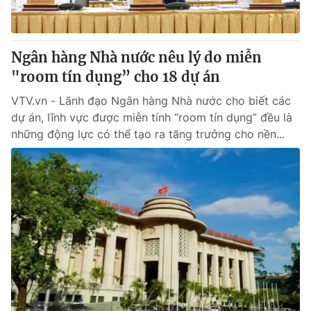
Thị trường 24h
Tấm lòng Việt
VTV4
Vươn mình bằng AI
Ngân hàng Nhà nước nêu lý do miễn
"room tín dụng” cho 18 dự án
VTV9
VTV8
VTV.vn - Lãnh đạo Ngân hàng Nhà nước cho biết các
dự án, lĩnh vực được miễn tính “room tín dụng” đều là
Liên hệ tòa soạn
English
những động lực có thể tạo ra tăng trưởng cho nền...
THỜI BÁO VTV
Theo dõi báo trên
Cơ quan chủ quản:
Đài Truyền hình Việt Nam
Cơ quan báo chí:
Thời báo VTV