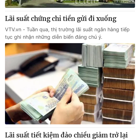
Giấy phép hoạt động báo in và báo điện tử số 483/GP-BTTTT
cấp ngày 29/12/2023
Lãi suất chứng chỉ tiền gửi đi xuống
Tổng Biên tập:
Vũ Thanh Thủy
Phó Tổng Biên tập:
VTV.vn - Tuần qua, thị trường lãi suất ngân hàng tiếp
Nguyễn Thị Mỹ Hạnh, Phạm Quốc Thắng,
Nguyễn Trọng Ninh
tục ghi nhận những diễn biến đáng chú ý.
Tổng đài VTV:
024.38 355 931 - 024.38 355 932
Ðiện thoại Thời báo VTV:
024.66 897 897
Email:
toasoan@vtv.vn
Liên hệ quảng cáo:
024-7300.7108
Lãi suất tiết kiệm đảo chiều giảm trở lại