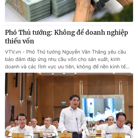
Giao lưu trực tuyến
Sản phẩm
Lịch phát sóng
Thị trường
Tư vấn
Phó Thủ tướng: Không để doanh nghiệp
thiếu vốn
Chuyên mục khác
Emagazine
VTV.vn - Phó Thủ tướng Nguyễn Văn Thắng yêu cầu
Podcast
bảo đảm đáp ứng nhu cầu vốn cho sản xuất, kinh
doanh và các lĩnh vực ưu tiên, không để nền kinh tế...
Photo
Infographic
Video
Shorts video
VTV Money
VTV Thể thao
VTV Sức khoẻ
Bất động sản