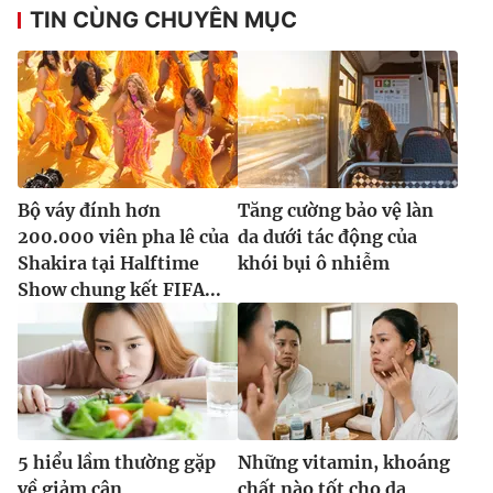
TIN CÙNG CHUYÊN MỤC
THỜI BÁO VTV
Bộ váy đính hơn
Tăng cường bảo vệ làn
Theo dõi báo trên
200.000 viên pha lê của
da dưới tác động của
Shakira tại Halftime
khói bụi ô nhiễm
Cơ quan chủ quản:
Đài Truyền hình Việt Nam
Show chung kết FIFA...
Cơ quan báo chí:
Thời báo VTV
Giấy phép hoạt động báo in và báo điện tử số 483/GP-BTTTT
cấp ngày 29/12/2023
Tổng Biên tập:
Vũ Thanh Thủy
Phó Tổng Biên tập:
Nguyễn Thị Mỹ Hạnh, Phạm Quốc Thắng,
Nguyễn Trọng Ninh
5 hiểu lầm thường gặp
Những vitamin, khoáng
Tổng đài VTV:
024.38 355 931 - 024.38 355 932
về giảm cân
chất nào tốt cho da