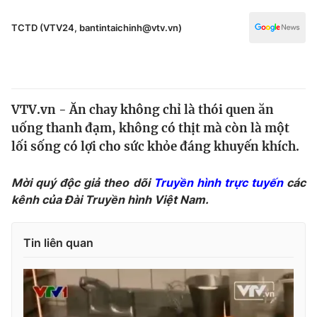
Chính trị
Truyền hình
TCTD (VTV24, bantintaichinh@vtv.vn)
Văn hóa - Giải trí
Xã hội
Y tế
Đời sống
Pháp luật
Công nghệ
VTV.vn - Ăn chay không chỉ là thói quen ăn
Giáo dục
Y tế
uống thanh đạm, không có thịt mà còn là một
lối sống có lợi cho sức khỏe đáng khuyến khích.
Thế giới
Mời quý độc giả theo dõi
Truyền hình trực tuyến
các
Tin tức
kênh của Đài Truyền hình Việt Nam.
Kinh tế
Thế giới đó đây
Tài chính
Tin liên quan
Dữ liệu và đời sống
Câu chuyện quốc tế
Thị trường
Truyền hình
Góc doanh nghiệp