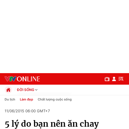
ĐỜI SỐNG
Chính trị
Du lịch
Làm đẹp
Chất lượng cuộc sống
Xã hội
11/06/2015 06:00 GMT+7
Pháp luật
Chuyên mục
Kinh tế
5 lý do bạn nên ăn chay
Thể thao