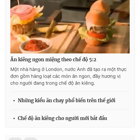
Phim VTV
Giải trí
Hậu trường
Điện ảnh
Đời sống
Nhân vật
Âm nhạc
Du lịch
Khán giả
Giáo dục
Sao
Làm đẹp
Giải sao mai
Tuyển sinh
Ăn kiêng ngon miệng theo chế độ 5:2
Công nghệ
Chất lượng cuộc sống
Học trực tuyến
Một nhà hàng ở London, nước Anh đã tạo ra một thực
Hitech Công nghệ tương lai
đơn gồm hàng loạt các món ăn ngon, đầy hương vị
Giao lưu trực tuyến
cho người đang trong chế độ ăn kiêng.
Sản phẩm
Lịch phát sóng
Thị trường
Những kiểu ăn chay phổ biến trên thế giới
Tư vấn
Chế độ ăn kiêng cho người mới bắt đầu
Chuyên mục khác
Emagazine
Podcast