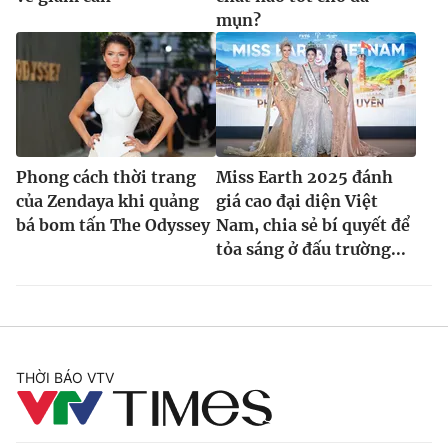
Ðiện thoại Thời báo VTV:
024.66 897 897
mụn?
Email:
toasoan@vtv.vn
Liên hệ quảng cáo:
024-7300.7108
Phong cách thời trang
Miss Earth 2025 đánh
của Zendaya khi quảng
giá cao đại diện Việt
bá bom tấn The Odyssey
Nam, chia sẻ bí quyết để
tỏa sáng ở đấu trường...
® Cấm sao chép dưới mọi hình thức nếu không có sự chấp
thuận bằng văn bản. Ghi rõ nguồn VTV.vn khi phát hành lại
THỜI BÁO VTV
thông tin từ website này.