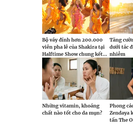
Bộ váy đính hơn 200.000
Tăng cườn
viên pha lê của Shakira tại
dưới tác 
Halftime Show chung kết...
nhiễm
Những vitamin, khoáng
Phong các
chất nào tốt cho da mụn?
Zendaya 
tấn The O