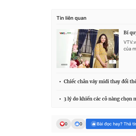
Tin liên quan
Bí qu
VTV.v
của m
Chiếc chân váy midi thay đổi th
3 lý do khiến các cô nàng chọn 
0
0
Bài đọc hay? Thả t