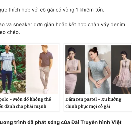
ực thích hợp với cô gái có vòng 1 khiêm tốn.
hao và sneaker đơn giản hoặc kết hợp chân váy denim
đeo chéo.
polo - Món đồ không thể
Đầm ren pastel - Xu hướng
ếu dành cho phái mạnh
chinh phục mọi cô gái
hương trình đã phát sóng của Đài Truyền hình Việt