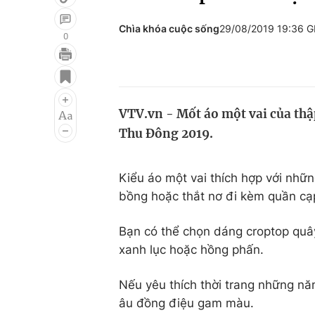
Chìa khóa cuộc sống
29/08/2019 19:36 
0
Giải trí
Đời sống
Điện ảnh
Du lịch
VTV.vn - Mốt áo một vai của thập
Âm nhạc
Làm đẹp
Thu Đông 2019.
Sao
Chất lượng cuộc sốn
Kiểu áo một vai thích hợp với nhữn
bồng hoặc thắt nơ đi kèm quần cạ
Bạn có thể chọn dáng croptop quâ
xanh lục hoặc hồng phấn.
Nếu yêu thích thời trang những nă
âu đồng điệu gam màu.