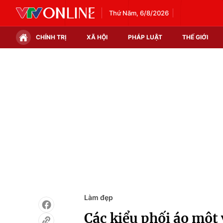
Thứ Năm, 6/8/2026
CHÍNH TRỊ
XÃ HỘI
PHÁP LUẬT
THẾ GIỚI
Chính trị
Xã hội
Thế giới
Kinh tế
Tin tức
Tài chính
Thế giới đó đây
Thị trường
Câu chuyện quốc tế
Góc doanh nghiệp
Dữ liệu và đời sống
Làm đẹp
Các kiểu phối áo một 