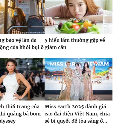
g bảo vệ làn da
5 hiểu lầm thường gặp về
động của khói bụi ô
giảm cân
h thời trang của
Miss Earth 2025 đánh giá
khi quảng bá bom
cao đại diện Việt Nam, chia
dyssey
sẻ bí quyết để tỏa sáng ở...