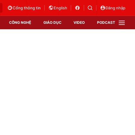
Cổng thông tin
English
Đăng nhập
CÔNG NGHỆ
GIÁO DỤC
VIDEO
PODCAST
VTV Money
VTV Thể thao
VTV Sức khoẻ
Bất động sản
Thị trường 24h
Tấm lòng Việt
Vươn mình bằng AI
VTV4
VTV8
VTV9
Lịch phát sóng
Giao lưu trực tuyến
Sự kiện