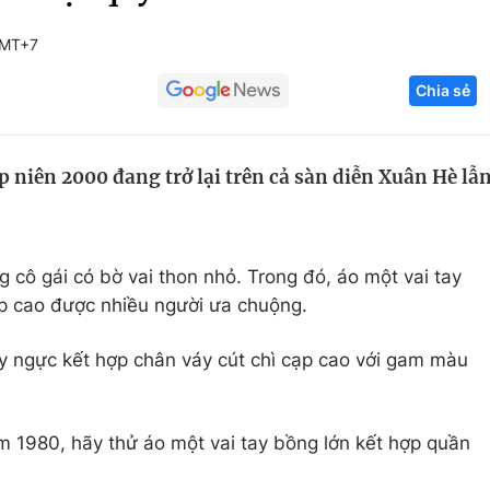
Góc ảnh
GMT+7
Chia sẻ
Giáo dục
Công nghệ
Tuyển sinh
Hitech Công ng
 niên 2000 đang trở lại trên cả sàn diễn Xuân Hè lẫ
Học trực tuyến
Sản phẩm
g
Thị trường
Tư vấn
g cô gái có bờ vai thon nhỏ. Trong đó, áo một vai tay
p cao được nhiều người ưa chuộng.
y ngực kết hợp chân váy cút chì cạp cao với gam màu
m 1980, hãy thử áo một vai tay bồng lớn kết hợp quần