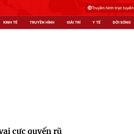
Truyền hình trực tuyến
KINH TẾ
TRUYỀN HÌNH
GIẢI TRÍ
Y TẾ
ĐỜI SỐNG
Pháp luật
Y tế
Truyền hình
Multimedia
Phim VTV
Video
Hậu trường
Shorts video
Nhân vật
Podcast
Khán giả
EMagazine
Giải sao mai
Photo
vai cực quyến rũ
Infographic