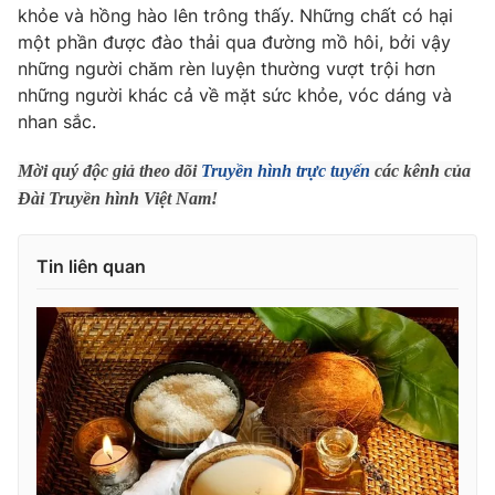
Ðiện thoại Thời báo VTV:
024.66 897 897
khỏe và hồng hào lên trông thấy. Những chất có hại
một phần được đào thải qua đường mồ hôi, bởi vậy
Email:
toasoan@vtv.vn
những người chăm rèn luyện thường vượt trội hơn
Liên hệ quảng cáo:
024-7300.7108
những người khác cả về mặt sức khỏe, vóc dáng và
nhan sắc.
Mời quý độc giả theo dõi
Truyền hình trực tuyến
các kênh của
Đài Truyền hình Việt Nam!
Tin liên quan
® Cấm sao chép dưới mọi hình thức nếu không có sự chấp
thuận bằng văn bản. Ghi rõ nguồn VTV.vn khi phát hành lại
thông tin từ website này.