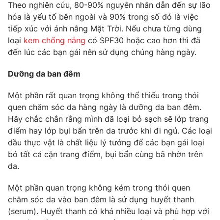
Phim VTV
Theo nghiên cứu, 80-90% nguyên nhân dẫn đến sự lão
Giải trí
hóa là yếu tố bên ngoài và 90% trong số đó là việc
Hậu trường
tiếp xúc với ánh nắng Mặt Trời​. Nếu chưa từng dùng
Điện ảnh
Đời sống
loại
kem chống nắng
có SPF30 hoặc cao hơn thì đã
Nhân vật
Âm nhạc
đến lúc các bạn gái nên sử dụng chúng hàng ngày.
Du lịch
Khán giả
Giáo dục
Sao
Dưỡng da ban đêm
Làm đẹp
Giải sao mai
Tuyển sinh
Một phần rất quan trọng không thể thiếu trong thói
Công nghệ
Chất lượng cuộc sống
quen chăm sóc da hàng ngày là dưỡng da ban đêm.
Học trực tuyến
Hitech Công nghệ tương lai
Hãy chắc chắn rằng mình đã loại bỏ sạch sẽ lớp trang
Giao lưu trực tuyến
điểm hay lớp bụi bẩn trên da trước khi đi ngủ. Các loại
Sản phẩm
dầu thực vật là chất liệu lý tưởng để các bạn gái loại
Lịch phát sóng
bỏ tất cả cặn trang điểm, bụi bẩn cùng bã nhờn trên
Thị trường
da.
Tư vấn
Một phần quan trọng không kém trong thói quen
Chuyên mục khác
chăm sóc da vào ban đêm là sử dụng huyết thanh
Emagazine
Podcast
(serum). Huyết thanh có khá nhiều loại và phù hợp với