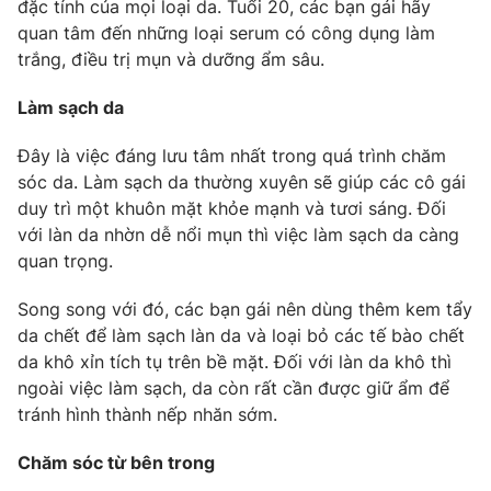
đặc tính của mọi loại da. Tuổi 20, các bạn gái hãy
quan tâm đến những loại serum có công dụng làm
Photo
Infographic
trắng, điều trị mụn và dưỡng ẩm sâu.
Video
Shorts video
Làm sạch da
Đây là việc đáng lưu tâm nhất trong quá trình chăm
VTV Money
VTV Thể thao
sóc da. Làm sạch da thường xuyên sẽ giúp các cô gái
duy trì một khuôn mặt khỏe mạnh và tươi sáng. Đối
VTV Sức khoẻ
Bất động sản
với làn da nhờn dễ nổi mụn thì việc làm sạch da càng
quan trọng.
Thị trường 24h
Tấm lòng Việt
Song song với đó, các bạn gái nên dùng thêm kem tẩy
da chết để làm sạch làn da và loại bỏ các tế bào chết
VTV4
Vươn mình bằng AI
da khô xỉn tích tụ trên bề mặt. Đối với làn da khô thì
ngoài việc làm sạch, da còn rất cần được giữ ẩm để
tránh hình thành nếp nhăn sớm.
VTV9
VTV8
Chăm sóc từ bên trong
Liên hệ tòa soạn
English