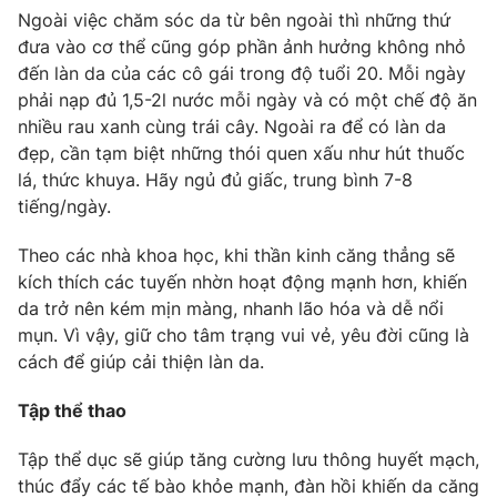
Ngoài việc chăm sóc da từ bên ngoài thì những thứ
đưa vào cơ thể cũng góp phần ảnh hưởng không nhỏ
đến làn da của các cô gái trong độ tuổi 20. Mỗi ngày
phải nạp đủ 1,5-2l nước mỗi ngày và có một chế độ ăn
THỜI BÁO VTV
nhiều rau xanh cùng trái cây. Ngoài ra để có làn da
đẹp, cần tạm biệt những thói quen xấu như hút thuốc
lá, thức khuya. Hãy ngủ đủ giấc, trung bình 7-8
tiếng/ngày.
Theo dõi báo trên
Theo các nhà khoa học, khi thần kinh căng thẳng sẽ
Cơ quan chủ quản:
Đài Truyền hình Việt Nam
kích thích các tuyến nhờn hoạt động mạnh hơn, khiến
da trở nên kém mịn màng, nhanh lão hóa và dễ nổi
Cơ quan báo chí:
Thời báo VTV
mụn. Vì vậy, giữ cho tâm trạng vui vẻ, yêu đời cũng là
Giấy phép hoạt động báo in và báo điện tử số 483/GP-BTTTT
cách để giúp cải thiện làn da.
cấp ngày 29/12/2023
Tổng Biên tập:
Vũ Thanh Thủy
Tập thể thao
Phó Tổng Biên tập:
Nguyễn Thị Mỹ Hạnh, Phạm Quốc Thắng,
Nguyễn Trọng Ninh
Tập thể dục sẽ giúp tăng cường lưu thông huyết mạch,
Tổng đài VTV:
024.38 355 931 - 024.38 355 932
thúc đẩy các tế bào khỏe mạnh, đàn hồi khiến da căng