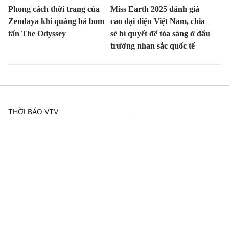
Phong cách thời trang của
Miss Earth 2025 đánh giá
Zendaya khi quảng bá bom
cao đại diện Việt Nam, chia
tấn The Odyssey
sẻ bí quyết để tỏa sáng ở đấu
trường nhan sắc quốc tế
THỜI BÁO VTV
Theo dõi báo trên
Cơ quan chủ quản:
Đài Truyền hình Việt Nam
Cơ quan báo chí:
Thời báo VTV
Giấy phép hoạt động báo in và báo điện tử số 483/GP-BTTTT