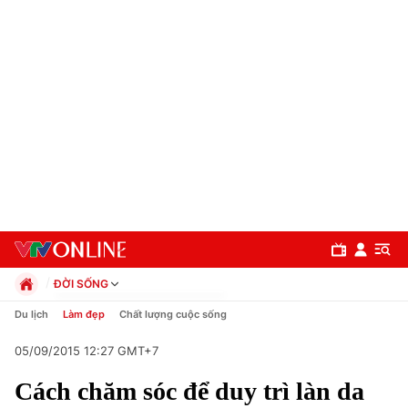
ĐỜI SỐNG
Chính trị
Du lịch
Làm đẹp
Chất lượng cuộc sống
Xã hội
05/09/2015 12:27 GMT+7
Pháp luật
Chuyên mục
Kinh tế
Cách chăm sóc để duy trì làn da
Thể thao