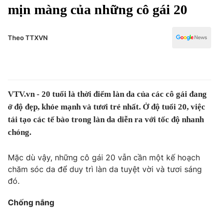
Chính trị
mịn màng của những cô gái 20
Truyền hình
Văn hóa - Giải trí
Xã hội
Y tế
Theo TTXVN
Đời sống
Pháp luật
Công nghệ
Giáo dục
Y tế
VTV.vn - 20 tuổi là thời điểm làn da ​của các cô gái đang
ở độ đẹp, khỏe mạnh và tươi trẻ nhất. Ở độ tuổi 20, việc
Thế giới
tái tạo các tế bào trong làn da diễn ra với tốc độ nhanh
chóng.
Tin tức
Kinh tế
Thế giới đó đây
Mặc dù vậy, những cô gái 20 vẫn cần một kế hoạch
Tài chính
chăm sóc da để duy trì làn da tuyệt vời và tươi sáng
Dữ liệu và đời sống
Câu chuyện quốc tế
đó.
Thị trường
Truyền hình
Chống nắng
Góc doanh nghiệp