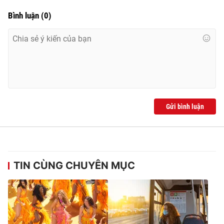
Bình luận
(
0
)
Gửi bình luận
TIN CÙNG CHUYÊN MỤC