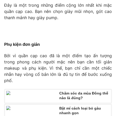
Đây là một trong những điểm cộng lớn nhất khi mặc
Photo
Infographic
quần cạp cao. Bạn nên chọn giày mũi nhọn, gót cao
thanh mảnh hay giày pump.
Video
Shorts video
VTV Money
VTV Thể thao
Phụ kiện đơn giản
VTV Sức khoẻ
Bất động sản
Bởi vì quần cạp cao đã là một điểm tạo ấn tượng
trong phong cách người mặc nên bạn cần tối giản
makeup và phụ kiện. Vì thế, bạn chỉ cần một chiếc
Thị trường 24h
Tấm lòng Việt
nhẫn hay vòng cổ bản lớn là đủ tự tin để bước xuống
phố.
VTV4
Vươn mình bằng AI
Chăm sóc da mùa Đông thế
VTV9
VTV8
nào là đúng?
Bật mí cách loại bỏ gàu
Liên hệ tòa soạn
English
nhanh gọn