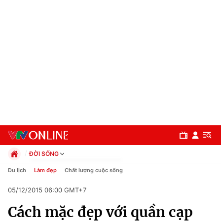
ĐỜI SỐNG
Chính trị
Du lịch
Làm đẹp
Chất lượng cuộc sống
Xã hội
05/12/2015 06:00 GMT+7
Pháp luật
Chuyên mục
Kinh tế
Cách mặc đẹp với quần cạp
Thể thao