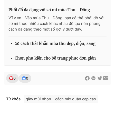
Ðiện thoại Thời báo VTV:
024.66 897 897
Phối đồ đa dạng với sơ mi mùa Thu - Đông
Email:
toasoan@vtv.vn
Liên hệ quảng cáo:
024-7300.7108
VTV.vn - Vào mùa Thu - Đông, bạn có thể phối đồ với
sơ mi theo nhiều cách khác nhau để tạo nên phong
cách đa dạng theo một số gợi ý dưới đây.
20 cách thắt khăn mùa thu đẹp, điệu, sang
Chọn phụ kiện cho bộ trang phục đơn giản
0
0
® Cấm sao chép dưới mọi hình thức nếu không có sự chấp
thuận bằng văn bản. Ghi rõ nguồn VTV.vn khi phát hành lại
Từ khóa:
giày mũi nhọn
cách mix quần cạp cao
thông tin từ website này.