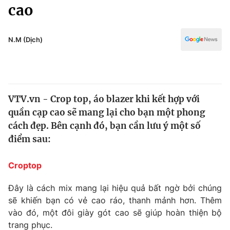
Chính trị
cao
Truyền hình
Văn hóa - Giải trí
Xã hội
Y tế
N.M (Dịch)
Đời sống
Pháp luật
Công nghệ
Giáo dục
Y tế
VTV.vn - Crop top, áo blazer khi kết hợp với
quần cạp cao sẽ mang lại cho bạn một phong
Thế giới
cách đẹp. Bên cạnh đó, bạn cần lưu ý một số
điểm sau:
Tin tức
Kinh tế
Thế giới đó đây
Croptop
Tài chính
Dữ liệu và đời sống
Câu chuyện quốc tế
Đây là cách mix mang lại hiệu quả bất ngờ bởi chúng
Thị trường
sẽ khiến bạn có vẻ cao ráo, thanh mảnh hơn. Thêm
Truyền hình
vào đó, một đôi giày gót cao sẽ giúp hoàn thiện bộ
Góc doanh nghiệp
trang phục.