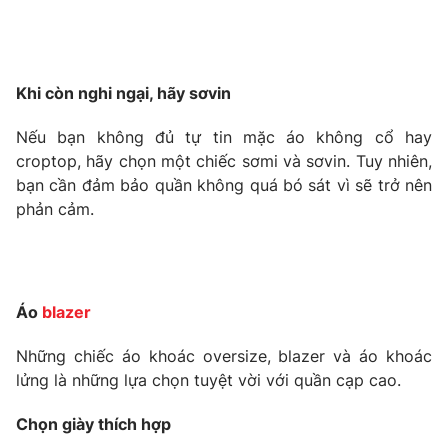
Phim VTV
Giải trí
Hậu trường
Điện ảnh
Đời sống
Nhân vật
Khi còn nghi ngại, hãy sơvin
Âm nhạc
Du lịch
Khán giả
Giáo dục
Nếu bạn không đủ tự tin mặc áo không cổ hay
Sao
Làm đẹp
croptop, hãy chọn một chiếc sơmi và sơvin. Tuy nhiên,
Giải sao mai
Tuyển sinh
bạn cần đảm bảo quần không quá bó sát vì sẽ trở nên
Công nghệ
Chất lượng cuộc sống
phản cảm.
Học trực tuyến
Hitech Công nghệ tương lai
Giao lưu trực tuyến
Sản phẩm
Lịch phát sóng
Áo
blazer
Thị trường
Những chiếc áo khoác oversize, blazer và áo khoác
Tư vấn
lửng là những lựa chọn tuyệt vời với quần cạp cao.
Chuyên mục khác
Emagazine
Podcast
Chọn giày thích hợp