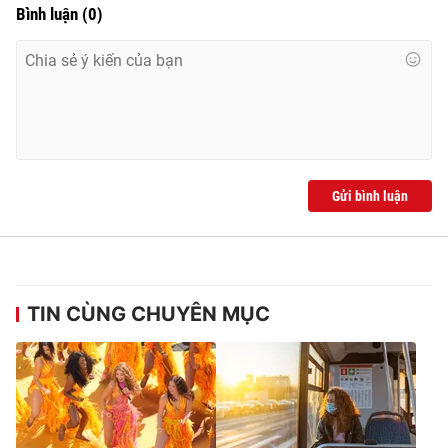
Bình luận
(
0
)
Gửi bình luận
TIN CÙNG CHUYÊN MỤC