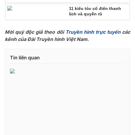
11 kiểu tóc cổ điển thanh
lịch và quyến rũ
THỜI BÁO VTV
Mời quý độc giả theo dõi
Truyền hình trực tuyến
các
kênh của Đài Truyền hình Việt Nam.
Tin liên quan
Theo dõi báo trên
Cơ quan chủ quản:
Đài Truyền hình Việt Nam
Cơ quan báo chí:
Thời báo VTV
Giấy phép hoạt động báo in và báo điện tử số 483/GP-BTTTT
cấp ngày 29/12/2023
Tổng Biên tập:
Vũ Thanh Thủy
Phó Tổng Biên tập:
Nguyễn Thị Mỹ Hạnh, Phạm Quốc Thắng,
Nguyễn Trọng Ninh
Tổng đài VTV:
024.38 355 931 - 024.38 355 932