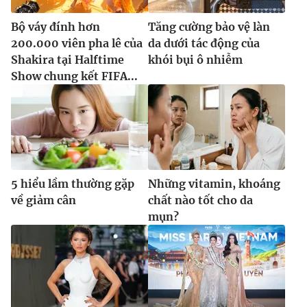
Bộ váy đính hơn
Tăng cường bảo vệ làn
200.000 viên pha lê của
da dưới tác động của
Shakira tại Halftime
khói bụi ô nhiễm
Show chung kết FIFA...
5 hiểu lầm thường gặp
Những vitamin, khoáng
về giảm cân
chất nào tốt cho da
mụn?