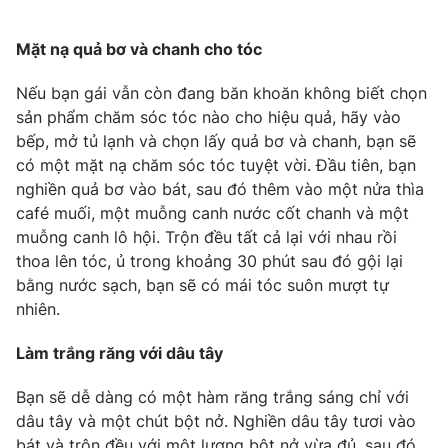
Phim VTV
Giải trí
Hậu trường
Mặt nạ quả bơ và chanh cho tóc
Điện ảnh
Đời sống
Nhân vật
Nếu bạn gái vẫn còn đang băn khoăn không biết chọn
Âm nhạc
sản phẩm chăm sóc tóc nào cho hiệu quả, hãy vào
Du lịch
Khán giả
Giáo dục
bếp, mở tủ lạnh và chọn lấy quả bơ và chanh, bạn sẽ
Sao
Làm đẹp
Giải sao mai
có một mặt nạ chăm sóc tóc tuyệt vời. Đầu tiên, bạn
Tuyển sinh
nghiền quả bơ vào bát, sau đó thêm vào một nửa thìa
Công nghệ
Chất lượng cuộc sống
café muối, một muỗng canh nước cốt chanh và một
Học trực tuyến
Hitech Công nghệ tương lai
muỗng canh lô hội. Trộn đều tất cả lại với nhau rồi
Giao lưu trực tuyến
thoa lên tóc, ủ trong khoảng 30 phút sau đó gội lại
Sản phẩm
bằng nước sạch, bạn sẽ có mái tóc suôn mượt tự
nhiên.
Lịch phát sóng
Thị trường
Làm trắng răng với dâu tây
Tư vấn
Chuyên mục khác
Bạn sẽ dễ dàng có một hàm răng trắng sáng chỉ với
dâu tây và một chút bột nở. Nghiền dâu tây tươi vào
Emagazine
Podcast
bát và trộn đều với một lượng bột nở vừa đủ, sau đó