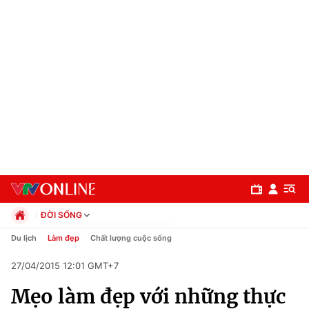
ĐỜI SỐNG
Chính trị
Du lịch
Làm đẹp
Chất lượng cuộc sống
Xã hội
27/04/2015 12:01 GMT+7
Pháp luật
Chuyên mục
Kinh tế
Mẹo làm đẹp với những thực
Thể thao