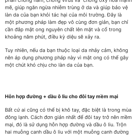
phần chống nấm, chống virus và chống oxy hóa mạnh
mẽ, giúp ngăn ngừa nhiễm trùng ở da và giúp bảo vệ
làn da của bạn khỏi tác hại của môi trường. Đây là
một phương pháp làm đẹp vô cùng đơn giản, bạn chỉ
cần đắp mật ong nguyên chất lên mặt và cổ trong
THỜI BÁO VTV
khoảng năm phút, điều kỳ diệu sẽ xảy ra.
Theo dõi báo trên
Tuy nhiên, nếu da bạn thuộc loại da nhảy cảm, không
nên áp dụng phương pháp này vì mật ong có thể gây
một chút khó chịu cho làn da của bạn.
Cơ quan chủ quản:
Đài Truyền hình Việt Nam
Cơ quan báo chí:
Thời báo VTV
Giấy phép hoạt động báo in và báo điện tử số 483/GP-BTTTT
cấp ngày 29/12/2023
Hỗn hợp đường + dầu ô liu cho đôi tay mềm mại
Tổng Biên tập:
Vũ Thanh Thủy
Phó Tổng Biên tập:
Nguyễn Thị Mỹ Hạnh, Phạm Quốc Thắng,
Bất cứ ai cũng có thể bị khô tay, đặc biệt là trong mùa
Nguyễn Trọng Ninh
đông lạnh. Cách đơn giản nhất để đôi tay trở nên mềm
Tổng đài VTV:
024.38 355 931 - 024.38 355 932
mại, đó là sử dụng hỗn hợp đường và dầu ô liu. Trộn
Ðiện thoại Thời báo VTV:
024.66 897 897
hai muỗng canh dầu ô liu với một muỗng canh đường