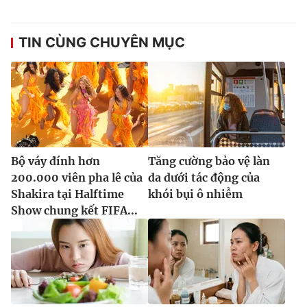
TIN CÙNG CHUYÊN MỤC
Bộ váy đính hơn
Tăng cường bảo vệ làn
200.000 viên pha lê của
da dưới tác động của
Shakira tại Halftime
khói bụi ô nhiễm
Show chung kết FIFA...