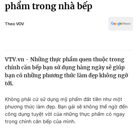
Chính trị
phẩm trong nhà bếp
Truyền hình
Văn hóa - Giải trí
Xã hội
Y tế
Theo VOV
Đời sống
Pháp luật
Công nghệ
Giáo dục
Y tế
VTV.vn - Những thực phẩm quen thuộc trong
chính căn bếp bạn sử dụng hàng ngày sẽ giúp
Thế giới
bạn có những phương thức làm đẹp không ngờ
tới.
Tin tức
Kinh tế
Thế giới đó đây
Không phải cứ sử dụng mỹ phẩm đắt tiền như một
Tài chính
phương thức làm đẹp. Bạn gái sẽ không thể ngờ đến
Dữ liệu và đời sống
Câu chuyện quốc tế
công dụng tuyệt vời của những thực phẩm có ngay
Thị trường
trong chính căn bếp của mình.
Truyền hình
Góc doanh nghiệp