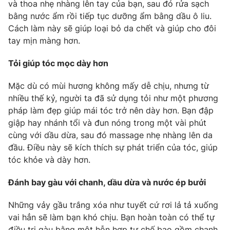
Email:
toasoan@vtv.vn
và thoa nhẹ nhàng lên tay của bạn, sau đó rửa sạch
Liên hệ quảng cáo:
bằng nước ẩm rồi tiếp tục dưỡng ẩm bằng dầu ô liu.
024-7300.7108
Cách làm này sẽ giúp loại bỏ da chết và giúp cho đôi
tay mịn màng hơn.
Tỏi giúp tóc mọc dày hơn
Mặc dù có mùi hương không mấy dễ chịu, nhưng từ
nhiều thế kỷ, người ta đã sử dụng tỏi như một phương
pháp làm đẹp giúp mái tóc trở nên dày hơn. Bạn đập
giập hay nhánh tổi và đun nóng trong một vài phút
cùng với dầu dừa, sau đó massage nhẹ nhàng lên da
đầu. Điều này sẽ kích thích sự phát triển của tóc, giúp
tóc khỏe và dày hơn.
® Cấm sao chép dưới mọi hình thức nếu không có sự chấp
thuận bằng văn bản. Ghi rõ nguồn VTV.vn khi phát hành lại
thông tin từ website này.
Đánh bay gàu với chanh, dầu dừa và nước ép bưởi
Những vảy gầu trắng xóa như tuyết cứ rơi lả tả xuống
vai hẳn sẽ làm bạn khó chịu. Bạn hoàn toàn có thể tự
điều trị gàu bằng một hỗn hợp tự chế bao gồm chanh,