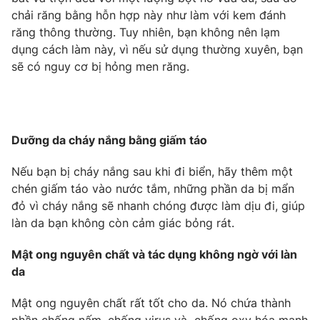
chải răng bằng hỗn hợp này như làm với kem đánh
Photo
Infographic
răng thông thường. Tuy nhiên, bạn không nên lạm
dụng cách làm này, vì nếu sử dụng thường xuyên, bạn
Video
Shorts video
sẽ có nguy cơ bị hỏng men răng.
VTV Money
VTV Thể thao
Dưỡng da cháy nắng bằng giấm táo
VTV Sức khoẻ
Bất động sản
Nếu bạn bị cháy nắng sau khi đi biển, hãy thêm một
Thị trường 24h
chén giấm táo vào nước tắm, những phần da bị mẩn
Tấm lòng Việt
đỏ vì cháy nắng sẽ nhanh chóng được làm dịu đi, giúp
làn da bạn không còn cảm giác bỏng rát.
VTV4
Vươn mình bằng AI
Mật ong nguyên chất và tác dụng không ngờ với làn
VTV9
da
VTV8
Mật ong nguyên chất rất tốt cho da. Nó chứa thành
Liên hệ tòa soạn
English