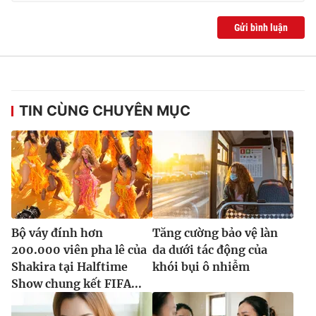
Gửi bình luận
TIN CÙNG CHUYÊN MỤC
Bộ váy đính hơn
Tăng cường bảo vệ làn
200.000 viên pha lê của
da dưới tác động của
Shakira tại Halftime
khói bụi ô nhiễm
Show chung kết FIFA...