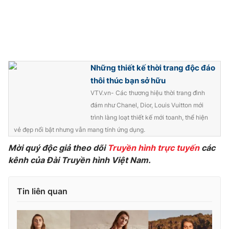
THỜI BÁO VTV
Những thiết kế thời trang độc đáo
thôi thúc bạn sở hữu
VTV.vn- Các thương hiệu thời trang đình
Theo dõi báo trên
đám như Chanel, Dior, Louis Vuitton mới
trình làng loạt thiết kế mới toanh, thể hiện
Cơ quan chủ quản:
Đài Truyền hình Việt Nam
vẻ đẹp nổi bật nhưng vẫn mang tính ứng dụng.
Cơ quan báo chí:
Thời báo VTV
Mời quý độc giả theo dõi
Truyền hình trực tuyến
các
Giấy phép hoạt động báo in và báo điện tử số 483/GP-BTTTT
kênh của Đài Truyền hình Việt Nam.
cấp ngày 29/12/2023
Tổng Biên tập:
Vũ Thanh Thủy
Tin liên quan
Phó Tổng Biên tập:
Nguyễn Thị Mỹ Hạnh, Phạm Quốc Thắng,
Nguyễn Trọng Ninh
Tổng đài VTV:
024.38 355 931 - 024.38 355 932