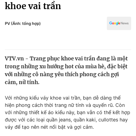
Chính trị
khoe vai trần
Truyền hình
Văn hóa - Giải trí
Xã hội
Y tế
PV (Ảnh: tổng hợp)
Đời sống
Pháp luật
Công nghệ
Giáo dục
Y tế
VTV.vn - Trang phục khoe vai trần đang là một
trong những xu hướng hot của mùa hè, đặc biệt
Thế giới
với những cô nàng yêu thích phong cách gợi
cảm, nữ tính.
Tin tức
Kinh tế
Thế giới đó đây
Với những kiểu váy khoe vai trần, bạn dễ dàng thể
Tài chính
hiện phong cách thời trang nữ tính và quyến rũ. Còn
Dữ liệu và đời sống
Câu chuyện quốc tế
với những thiết kế áo kiểu này, bạn vẫn có thể kết hợp
Thị trường
được với các loại quần jeans, quần kaki, cullottes hay
Truyền hình
Góc doanh nghiệp
váy để tạo nên nét nổi bật và gợi cảm.