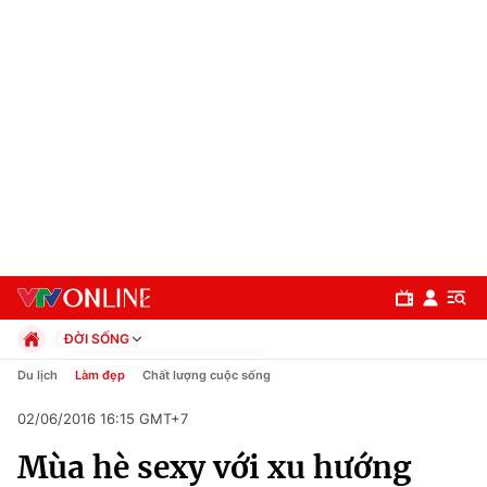
ĐỜI SỐNG
Chính trị
Du lịch
Làm đẹp
Chất lượng cuộc sống
Xã hội
02/06/2016 16:15 GMT+7
Pháp luật
Chuyên mục
Kinh tế
Mùa hè sexy với xu hướng
Thể thao