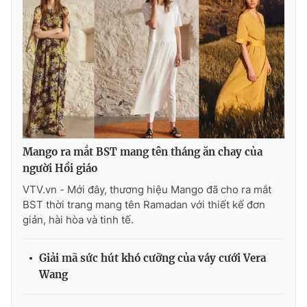
Ðiện thoại Thời báo VTV:
024.66 897 897
Email:
toasoan@vtv.vn
Liên hệ quảng cáo:
024-7300.7108
Mango ra mắt BST mang tên tháng ăn chay của
người Hồi giáo
VTV.vn - Mới đây, thương hiệu Mango đã cho ra mắt
BST thời trang mang tên Ramadan với thiết kế đơn
giản, hài hòa và tinh tế.
® Cấm sao chép dưới mọi hình thức nếu không có sự chấp
thuận bằng văn bản. Ghi rõ nguồn VTV.vn khi phát hành lại
Giải mã sức hút khó cưỡng của váy cưới Vera
thông tin từ website này.
Wang