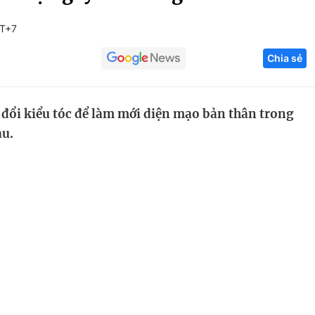
Góc ảnh
MT+7
Chia sẻ
Giáo dục
Công nghệ
Tuyển sinh
Hitech Công ng
 đổi kiểu tóc để làm mới diện mạo bản thân trong
Học trực tuyến
Sản phẩm
au.
g
Thị trường
Tư vấn