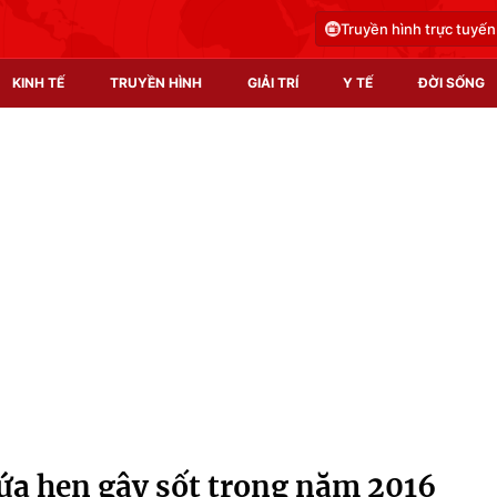
Truyền hình trực tuyến
KINH TẾ
TRUYỀN HÌNH
GIẢI TRÍ
Y TẾ
ĐỜI SỐNG
Pháp luật
Y tế
Truyền hình
Multimedia
Phim VTV
Video
Hậu trường
Shorts video
Nhân vật
Podcast
Khán giả
EMagazine
Giải sao mai
Photo
ứa hẹn gây sốt trong năm 2016
Infographic