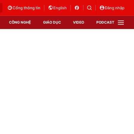
Cổng thông tin
English
Đăng nhập
CÔNG NGHỆ
GIÁO DỤC
VIDEO
PODCAST
VTV Money
VTV Thể thao
VTV Sức khoẻ
Bất động sản
Thị trường 24h
Tấm lòng Việt
Vươn mình bằng AI
VTV4
VTV8
VTV9
Lịch phát sóng
Giao lưu trực tuyến
Sự kiện