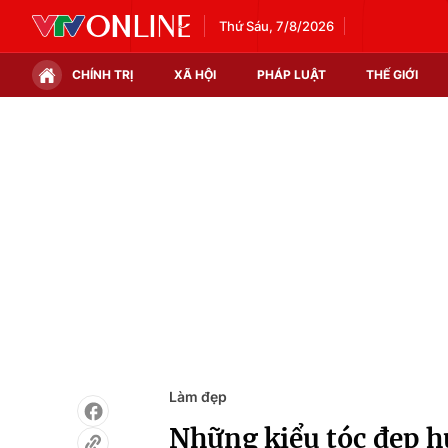
Thứ Sáu, 7/8/2026
CHÍNH TRỊ
XÃ HỘI
PHÁP LUẬT
THẾ GIỚI
Chính trị
Xã hội
Thế giới
Kinh tế
Tin tức
Tài chính
Thế giới đó đây
Thị trường
Câu chuyện quốc tế
Góc doanh nghiệp
Dữ liệu và đời sống
Làm đẹp
Những kiểu tóc đẹp h