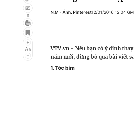
N.M - Ảnh: Pinterest
12/01/2016 12:04 G
0
Giải trí
Đời sống
Điện ảnh
Du lịch
VTV.vn - Nếu bạn có ý định thay
Âm nhạc
Làm đẹp
năm mới, đừng bỏ qua bài viết s
Sao
Chất lượng cuộc sốn
1. Tóc bím