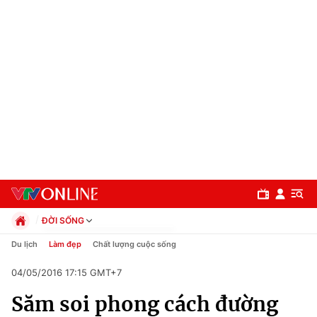
ĐỜI SỐNG
Chính trị
Du lịch
Làm đẹp
Chất lượng cuộc sống
Xã hội
04/05/2016 17:15 GMT+7
Pháp luật
Chuyên mục
Kinh tế
Săm soi phong cách đường
Thể thao