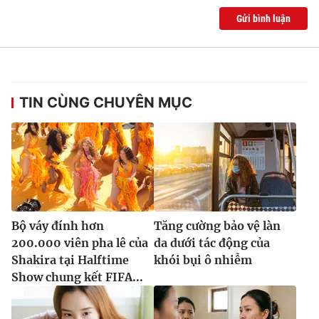
Gửi bình luận
TIN CÙNG CHUYÊN MỤC
Bộ váy đính hơn
Tăng cường bảo vệ làn
200.000 viên pha lê của
da dưới tác động của
Shakira tại Halftime
khói bụi ô nhiễm
Show chung kết FIFA...