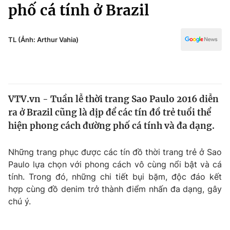
Chính trị
phố cá tính ở Brazil
Truyền hình
Văn hóa - Giải trí
Xã hội
Y tế
TL (Ảnh: Arthur Vahia)
Đời sống
Pháp luật
Công nghệ
Giáo dục
Y tế
VTV.vn - Tuần lễ thời trang Sao Paulo 2016 diễn
ra ở Brazil cũng là dịp để các tín đồ trẻ tuổi thể
Thế giới
hiện phong cách đường phố cá tính và đa dạng.
Tin tức
Kinh tế
Những trang phục được các tín đồ thời trang trẻ ở Sao
Thế giới đó đây
Paulo lựa chọn với phong cách vô cùng nổi bật và cá
Tài chính
tính. Trong đó, những chi tiết bụi bặm, độc đáo kết
Dữ liệu và đời sống
Câu chuyện quốc tế
hợp cùng đồ denim trở thành điểm nhấn đa dạng, gây
Thị trường
chú ý.
Truyền hình
Góc doanh nghiệp