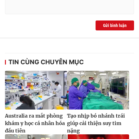
Ðiện thoại Thời báo VTV:
024.66 897 897
Email:
toasoan@vtv.vn
Liên hệ quảng cáo:
024-7300.7108
Gửi bình luận
TIN CÙNG CHUYÊN MỤC
® Cấm sao chép dưới mọi hình thức nếu không có sự chấp
thuận bằng văn bản. Ghi rõ nguồn VTV.vn khi phát hành lại
Australia ra mắt phòng
Tạo nhịp bó nhánh trái
thông tin từ website này.
khám y học cá nhân hóa
giúp cải thiện suy tim
đầu tiên
nặng