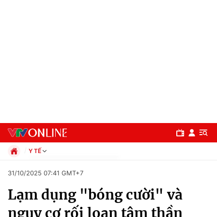
Y TẾ
Chính trị
31/10/2025 07:41 GMT+7
Xã hội
Lạm dụng "bóng cười" và
Pháp luật
Chuyên mục
Kinh tế
nguy cơ rối loạn tâm thần
Thể thao