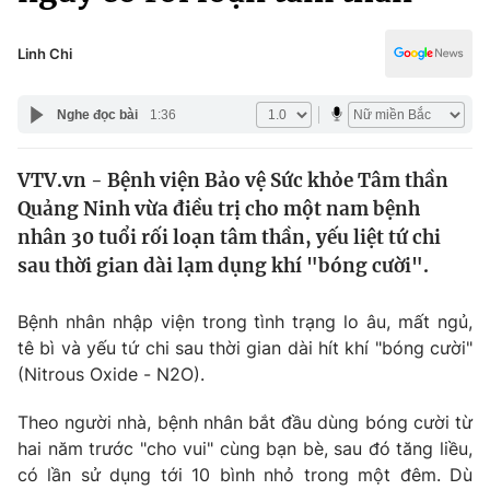
Chính trị
Truyền hình
Văn hóa - Giải trí
Linh Chi
Xã hội
Y tế
Đời sống
Nghe đọc bài
1:36
Pháp luật
Công nghệ
Giáo dục
VTV.vn - Bệnh viện Bảo vệ Sức khỏe Tâm thần
Y tế
Quảng Ninh vừa điều trị cho một nam bệnh
nhân 30 tuổi rối loạn tâm thần, yếu liệt tứ chi
Thế giới
sau thời gian dài lạm dụng khí "bóng cười".
Tin tức
Bệnh nhân nhập viện trong tình trạng lo âu, mất ngủ,
Kinh tế
tê bì và yếu tứ chi sau thời gian dài hít khí "bóng cười"
Thế giới đó đây
Tài chính
(Nitrous Oxide - N2O).
Dữ liệu và đời sống
Câu chuyện quốc tế
Thị trường
Theo người nhà, bệnh nhân bắt đầu dùng bóng cười từ
hai năm trước "cho vui" cùng bạn bè, sau đó tăng liều,
Truyền hình
Góc doanh nghiệp
có lần sử dụng tới 10 bình nhỏ trong một đêm. Dù