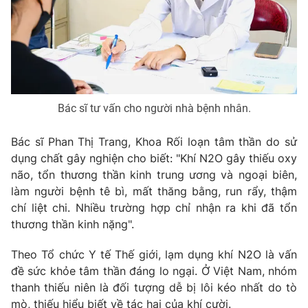
Photo
Infographic
Video
Shorts video
VTV Money
VTV Thể thao
Bác sĩ tư vấn cho người nhà bệnh nhân.
VTV Sức khoẻ
Bất động sản
Bác sĩ Phan Thị Trang, Khoa Rối loạn tâm thần do sử
dụng chất gây nghiện cho biết: "Khí N2O gây thiếu oxy
não, tổn thương thần kinh trung ương và ngoại biên,
Thị trường 24h
Tấm lòng Việt
làm người bệnh tê bì, mất thăng bằng, run rẩy, thậm
chí liệt chi. Nhiều trường hợp chỉ nhận ra khi đã tổn
VTV4
Vươn mình bằng AI
thương thần kinh nặng".
Theo Tổ chức Y tế Thế giới, lạm dụng khí N2O là vấn
VTV9
VTV8
đề sức khỏe tâm thần đáng lo ngại. Ở Việt Nam, nhóm
thanh thiếu niên là đối tượng dễ bị lôi kéo nhất do tò
Liên hệ tòa soạn
English
mò, thiếu hiểu biết về tác hại của khí cười.