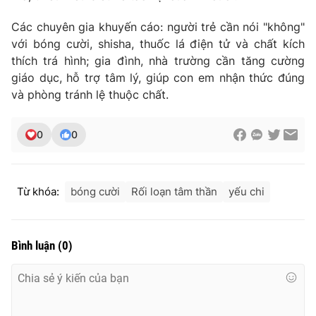
Các chuyên gia khuyến cáo: người trẻ cần nói "không"
với bóng cười, shisha, thuốc lá điện tử và chất kích
thích trá hình; gia đình, nhà trường cần tăng cường
THỜI BÁO VTV
giáo dục, hỗ trợ tâm lý, giúp con em nhận thức đúng
và phòng tránh lệ thuộc chất.
0
0
Theo dõi báo trên
Cơ quan chủ quản:
Đài Truyền hình Việt Nam
Từ khóa:
bóng cười
Rối loạn tâm thần
yếu chi
Cơ quan báo chí:
Thời báo VTV
Giấy phép hoạt động báo in và báo điện tử số 483/GP-BTTTT
cấp ngày 29/12/2023
Bình luận
(
0
)
Tổng Biên tập:
Vũ Thanh Thủy
Phó Tổng Biên tập:
Nguyễn Thị Mỹ Hạnh, Phạm Quốc Thắng,
Nguyễn Trọng Ninh
Tổng đài VTV:
024.38 355 931 - 024.38 355 932