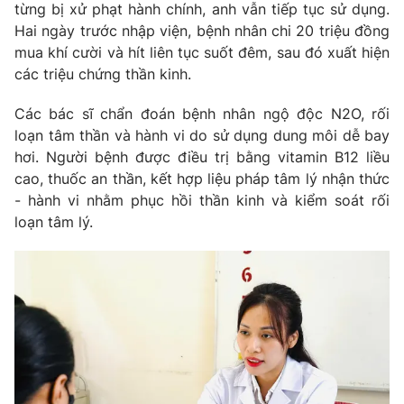
Phim VTV
từng bị xử phạt hành chính, anh vẫn tiếp tục sử dụng.
Giải trí
Hai ngày trước nhập viện, bệnh nhân chi 20 triệu đồng
Hậu trường
mua khí cười và hít liên tục suốt đêm, sau đó xuất hiện
Điện ảnh
Đời sống
các triệu chứng thần kinh.
Nhân vật
Âm nhạc
Du lịch
Khán giả
Các bác sĩ chẩn đoán bệnh nhân ngộ độc N2O, rối
Giáo dục
Sao
loạn tâm thần và hành vi do sử dụng dung môi dễ bay
Làm đẹp
Giải sao mai
hơi. Người bệnh được điều trị bằng vitamin B12 liều
Tuyển sinh
Công nghệ
cao, thuốc an thần, kết hợp liệu pháp tâm lý nhận thức
Chất lượng cuộc sống
Học trực tuyến
- hành vi nhằm phục hồi thần kinh và kiểm soát rối
Hitech Công nghệ tương lai
loạn tâm lý.
Giao lưu trực tuyến
Sản phẩm
Lịch phát sóng
Thị trường
Tư vấn
Chuyên mục khác
Emagazine
Podcast