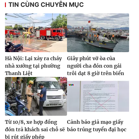
Ðiện thoại Thời báo VTV:
024.66 897 897
TIN CÙNG CHUYÊN MỤC
Email:
toasoan@vtv.vn
Liên hệ quảng cáo:
024-7300.7108
Hà Nội: Lại xảy ra cháy
Giây phút vỡ òa của
nhà xưởng tại phường
người cha đón con gái
Thanh Liệt
trôi dạt 8 giờ trên biển
® Cấm sao chép dưới mọi hình thức nếu không có sự chấp
thuận bằng văn bản. Ghi rõ nguồn VTV.vn khi phát hành lại
thông tin từ website này.
Từ 10/8, xe hợp đồng
Cảnh báo giả mạo giấy
đón trả khách sai chỗ sẽ
báo trúng tuyển đại học
bị rút giấy phép