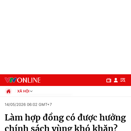
XÃ HỘI
Chính trị
14/05/2026 06:02 GMT+7
Xã hội
Làm hợp đồng có được hưởng
Pháp luật
Chuyên mục
Kinh tế
chính sách vùng khó khăn?
Thể thao