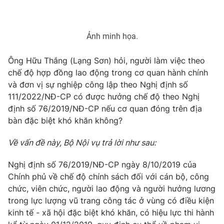
Phim VTV
Giải trí
Hậu trường
Điện ảnh
Ảnh minh họa.
Đời sống
Nhân vật
Âm nhạc
Du lịch
Ông Hữu Thắng (Lạng Sơn) hỏi, người làm việc theo
Khán giả
Giáo dục
Sao
chế độ hợp đồng lao động trong cơ quan hành chính
Làm đẹp
Giải sao mai
và đơn vị sự nghiệp công lập theo Nghị định số
Tuyển sinh
111/2022/NĐ-CP có được hưởng chế độ theo Nghị
Công nghệ
Chất lượng cuộc sống
định số 76/2019/NĐ-CP nếu cơ quan đóng trên địa
Học trực tuyến
Hitech Công nghệ tương lai
bàn đặc biệt khó khăn không?
Giao lưu trực tuyến
Sản phẩm
Về vấn đề này, Bộ Nội vụ trả lời như sau:
Lịch phát sóng
Thị trường
Nghị định số 76/2019/NĐ-CP ngày 8/10/2019 của
Chính phủ về chế độ chính sách đối với cán bộ, công
Tư vấn
chức, viên chức, người lao động và người hưởng lương
Chuyên mục khác
trong lực lượng vũ trang công tác ở vùng có điều kiện
Emagazine
Podcast
kinh tế - xã hội đặc biệt khó khăn, có hiệu lực thi hành