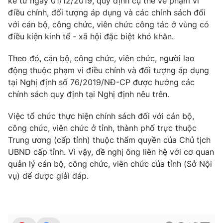
kể từ ngày 01/12/2019, quy định cụ thể về phạm vi
điều chỉnh, đối tượng áp dụng và các chính sách đối
Photo
Infographic
với cán bộ, công chức, viên chức công tác ở vùng có
điều kiện kinh tế - xã hội đặc biệt khó khăn.
Video
Shorts video
Theo đó, cán bộ, công chức, viên chức, người lao
động thuộc phạm vi điều chỉnh và đối tượng áp dụng
VTV Money
VTV Thể thao
tại Nghị định số 76/2019/NĐ-CP được hưởng các
chính sách quy định tại Nghị định nêu trên.
VTV Sức khoẻ
Bất động sản
Việc tổ chức thực hiện chính sách đối với cán bộ,
công chức, viên chức ở tỉnh, thành phố trực thuộc
Thị trường 24h
Tấm lòng Việt
Trung ương (cấp tỉnh) thuộc thẩm quyền của Chủ tịch
UBND cấp tỉnh. Vì vậy, đề nghị ông liên hệ với cơ quan
VTV4
Vươn mình bằng AI
quản lý cán bộ, công chức, viên chức của tỉnh (Sở Nội
vụ) để được giải đáp.
VTV9
VTV8
Liên hệ tòa soạn
English