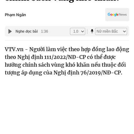
Chính trị
Truyền hình
Văn hóa - Giải trí
Phạm Ngân
Xã hội
Y tế
Đời sống
Nghe đọc bài
1:36
Pháp luật
Công nghệ
Giáo dục
VTV.vn - Người làm việc theo hợp đồng lao động
Y tế
theo Nghị định 111/2022/NĐ-CP có thể được
hưởng chính sách vùng khó khăn nếu thuộc đối
Thế giới
tượng áp dụng của Nghị định 76/2019/NĐ-CP.
Tin tức
Kinh tế
Thế giới đó đây
Tài chính
Dữ liệu và đời sống
Câu chuyện quốc tế
Thị trường
Truyền hình
Góc doanh nghiệp