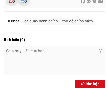
0
0
Từ khóa:
cơ quan hành chính
chế độ chính sách
THỜI BÁO VTV
Bình luận
(
0
)
Theo dõi báo trên
Cơ quan chủ quản:
Đài Truyền hình Việt Nam
Cơ quan báo chí:
Thời báo VTV
Giấy phép hoạt động báo in và báo điện tử số 483/GP-BTTTT
cấp ngày 29/12/2023
Gửi bình luận
Tổng Biên tập:
Vũ Thanh Thủy
Phó Tổng Biên tập:
Nguyễn Thị Mỹ Hạnh, Phạm Quốc Thắng,
Nguyễn Trọng Ninh
Tổng đài VTV:
024.38 355 931 - 024.38 355 932