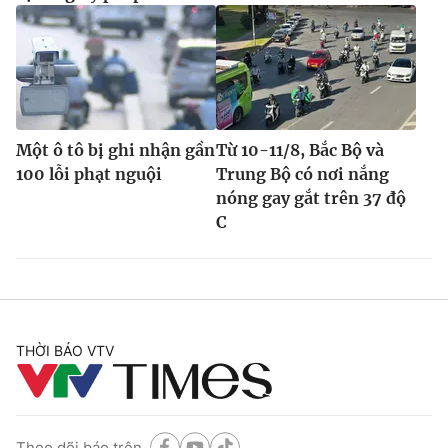
Một ô tô bị ghi nhận gần
Từ 10-11/8, Bắc Bộ và
100 lỗi phạt nguội
Trung Bộ có nơi nắng
nóng gay gắt trên 37 độ
C
THỜI BÁO VTV
Theo dõi báo trên