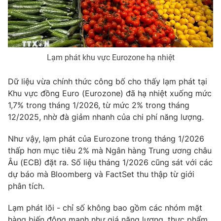
Phim VTV
Giải trí
Hậu trường
Điện ảnh
Đời sống
Nhân vật
Âm nhạc
Lạm phát khu vực Eurozone hạ nhiệt
Du lịch
Khán giả
Giáo dục
Sao
Làm đẹp
Dữ liệu vừa chính thức công bố cho thấy lạm phát tại
Giải sao mai
Tuyển sinh
Khu vực đồng Euro (Eurozone) đã hạ nhiệt xuống mức
Công nghệ
Chất lượng cuộc sống
1,7% trong tháng 1/2026, từ mức 2% trong tháng
Học trực tuyến
12/2025, nhờ đà giảm nhanh của chi phí năng lượng.
Hitech Công nghệ tương lai
Giao lưu trực tuyến
Sản phẩm
Như vậy, lạm phát của Eurozone trong tháng 1/2026
thấp hơn mục tiêu 2% mà Ngân hàng Trung ương châu
Lịch phát sóng
Thị trường
Âu (ECB) đặt ra. Số liệu tháng 1/2026 cũng sát với các
dự báo mà Bloomberg và FactSet thu thập từ giới
Tư vấn
phân tích.
Chuyên mục khác
Lạm phát lõi - chỉ số không bao gồm các nhóm mặt
Emagazine
Podcast
hàng biến động mạnh như giá năng lượng, thực phẩm,