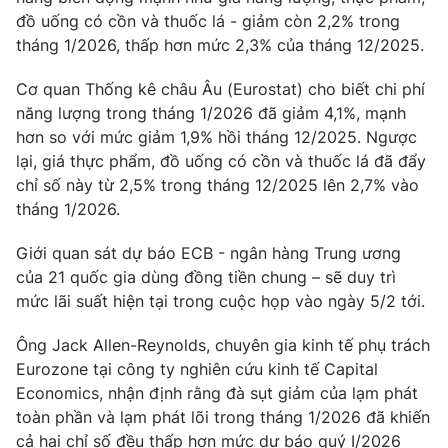
đồ uống có cồn và thuốc lá - giảm còn 2,2% trong
Photo
Infographic
tháng 1/2026, thấp hơn mức 2,3% của tháng 12/2025.
Cơ quan Thống kê châu Âu (Eurostat) cho biết chi phí
Video
Shorts video
năng lượng trong tháng 1/2026 đã giảm 4,1%, mạnh
hơn so với mức giảm 1,9% hồi tháng 12/2025. Ngược
VTV Money
VTV Thể thao
lại, giá thực phẩm, đồ uống có cồn và thuốc lá đã đẩy
chỉ số này từ 2,5% trong tháng 12/2025 lên 2,7% vào
VTV Sức khoẻ
Bất động sản
tháng 1/2026.
Giới quan sát dự báo ECB - ngân hàng Trung ương
Thị trường 24h
Tấm lòng Việt
của 21 quốc gia dùng đồng tiền chung – sẽ duy trì
mức lãi suất hiện tại trong cuộc họp vào ngày 5/2 tới.
VTV4
Vươn mình bằng AI
Ông Jack Allen-Reynolds, chuyên gia kinh tế phụ trách
Eurozone tại công ty nghiên cứu kinh tế Capital
VTV9
VTV8
Economics, nhận định rằng đà sụt giảm của lạm phát
toàn phần và lạm phát lõi trong tháng 1/2026 đã khiến
Liên hệ tòa soạn
English
cả hai chỉ số đều thấp hơn mức dự báo quý I/2026