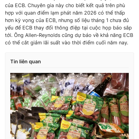
của ECB. Chuyên gia này cho biết kết quả trên phù
hợp với quan điểm lạm phát năm 2026 có thể thấp
hơn kỳ vọng của ECB, nhưng số liệu tháng 1 chưa đủ
yếu để ECB thay đổi thông điệp tại cuộc họp báo sắp
THỜI BÁO VTV
tới. Ông Allen-Reynolds cũng dự báo về khả năng ECB
có thể cắt giảm lãi suất vào thời điểm cuối năm nay.
Theo dõi báo trên
Tin liên quan
Cơ quan chủ quản:
Đài Truyền hình Việt Nam
Cơ quan báo chí:
Thời báo VTV
Giấy phép hoạt động báo in và báo điện tử số 483/GP-BTTTT
cấp ngày 29/12/2023
Tổng Biên tập:
Vũ Thanh Thủy
Phó Tổng Biên tập:
Nguyễn Thị Mỹ Hạnh, Phạm Quốc Thắng,
Nguyễn Trọng Ninh
Tổng đài VTV:
024.38 355 931 - 024.38 355 932