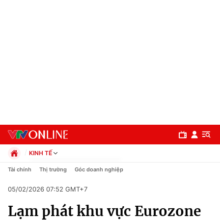
KINH TẾ
Chính trị
Tài chính
Thị trường
Góc doanh nghiệp
Xã hội
05/02/2026 07:52 GMT+7
Pháp luật
Chuyên mục
Kinh tế
Lạm phát khu vực Eurozone
Thể thao