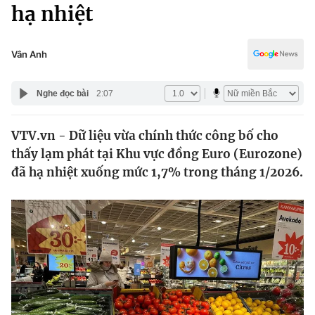
Chính trị
hạ nhiệt
Truyền hình
Văn hóa - Giải trí
Xã hội
Y tế
Vân Anh
Đời sống
Pháp luật
Công nghệ
Nghe đọc bài
2:07
Giáo dục
Y tế
VTV.vn - Dữ liệu vừa chính thức công bố cho
thấy lạm phát tại Khu vực đồng Euro (Eurozone)
Thế giới
đã hạ nhiệt xuống mức 1,7% trong tháng 1/2026.
Tin tức
Kinh tế
Thế giới đó đây
Tài chính
Dữ liệu và đời sống
Câu chuyện quốc tế
Thị trường
Truyền hình
Góc doanh nghiệp