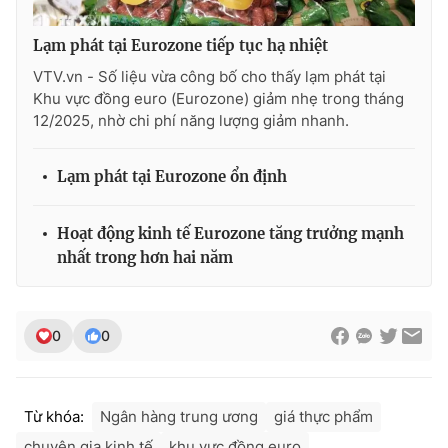
Ðiện thoại Thời báo VTV:
024.66 897 897
Email:
toasoan@vtv.vn
Lạm phát tại Eurozone tiếp tục hạ nhiệt
Liên hệ quảng cáo:
024-7300.7108
VTV.vn - Số liệu vừa công bố cho thấy lạm phát tại
Khu vực đồng euro (Eurozone) giảm nhẹ trong tháng
12/2025, nhờ chi phí năng lượng giảm nhanh.
Lạm phát tại Eurozone ổn định
Hoạt động kinh tế Eurozone tăng trưởng mạnh
nhất trong hơn hai năm
0
0
® Cấm sao chép dưới mọi hình thức nếu không có sự chấp
thuận bằng văn bản. Ghi rõ nguồn VTV.vn khi phát hành lại
thông tin từ website này.
Từ khóa:
Ngân hàng trung ương
giá thực phẩm
chuyên gia kinh tế
khu vực đồng euro