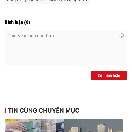
Bình luận
(
0
)
Gửi bình luận
TIN CÙNG CHUYÊN MỤC